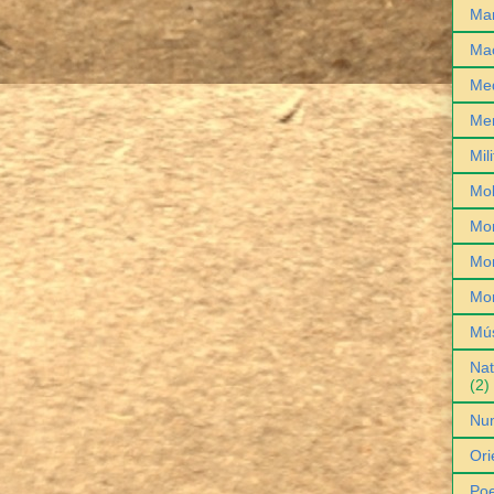
Man
Ma
Med
Me
Mil
Mob
Mo
Mon
Mo
Mú
Nat
(2)
Nu
Ori
Poe