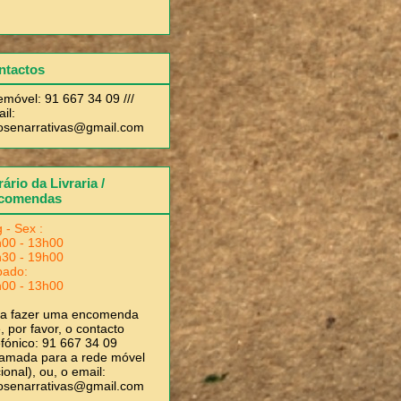
ntactos
emóvel: 91 667 34 09 ///
il:
rosenarrativas@gmail.com
ário da Livraria /
comendas
 - Sex :
00 - 13h00
30 - 19h00
bado:
00 - 13h00
ra fazer uma encomenda
, por favor, o contacto
efónico: 91 667 34 09
amada para a rede móvel
ional), ou, o email:
rosenarrativas@gmail.com