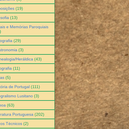
osições
(19)
osofia
(13)
ais e Memórias Paroquiais
)
ografia
(29)
stronomia
(3)
ealogia/Heráldica
(43)
grafia
(11)
ias
(5)
tória de Portugal
(111)
egralismo Lusitano
(3)
boa
(63)
eratura Portuguesa
(202)
ros Técnicos
(2)