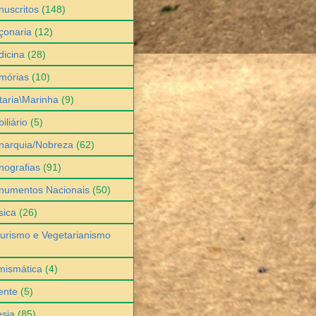
uscritos
(148)
çonaria
(12)
icina
(28)
mórias
(10)
itaria\Marinha
(9)
iliário
(5)
narquia/Nobreza
(62)
ografias
(91)
numentos Nacionais
(50)
sica
(26)
urismo e Vegetarianismo
mismática
(4)
ente
(5)
sia
(85)