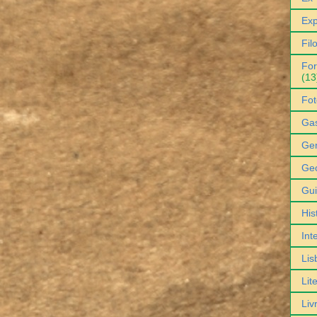
Exp
Fil
For
(13
Fot
Ga
Gen
Geo
Gu
His
Int
Lis
Lit
Liv