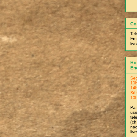
Co
Tel
Ema
liv
Hor
En
Seg
10h
14h
Sá
10h
Pa
use
tel
(ch
nac
liv