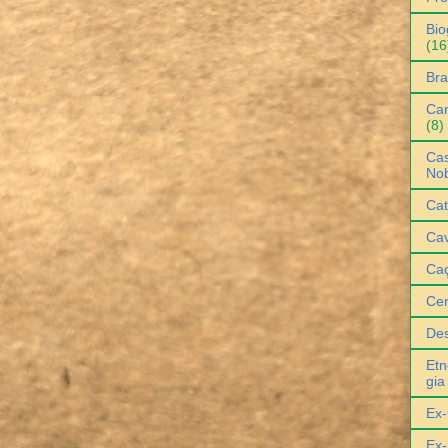
Bio
(16
Bra
Can
(8)
Cas
No
Cat
Cav
Ca
Ce
De
Etn
gia
Ex-
Ex-