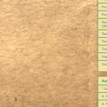
Por
Pos
Rel
(30
Tea
Ter
Trá
Via
Vin
Aut
* J
A. 
A. 