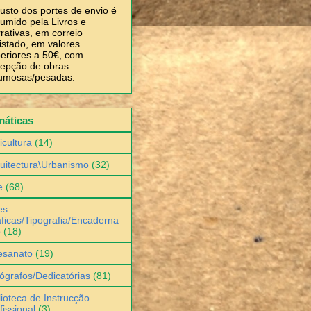
usto dos portes de envio é
umido pela Livros e
rativas, em correio
istado, em valores
eriores a 50€, com
epção de obras
umosas/pesadas.
máticas
icultura
(14)
uitectura\Urbanismo
(32)
e
(68)
es
ficas/Tipografia/Encaderna
o
(18)
esanato
(19)
ógrafos/Dedicatórias
(81)
lioteca de Instrucção
fissional
(3)