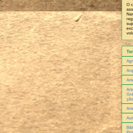
O c
ass
Nar
reg
sup
exc
vol
Te
Agr
Arq
Art
Art
Grá
çã
Art
Aut
Bib
Pro