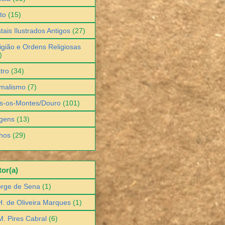
to
(15)
tais Ilustrados Antigos
(27)
igião e Ordens Religiosas
)
tro
(34)
malismo
(7)
s-os-Montes/Douro
(101)
gens
(13)
hos
(29)
or(a)
orge de Sena
(1)
H. de Oliveira Marques
(1)
M. Pires Cabral
(6)