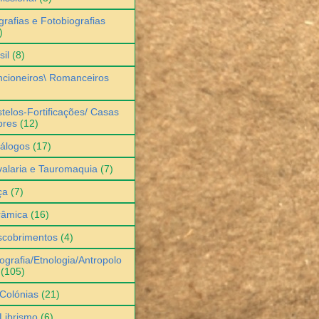
grafias e Fotobiografias
)
sil
(8)
cioneiros\ Romanceiros
telos-Fortificações/ Casas
bres
(12)
álogos
(17)
alaria e Tauromaquia
(7)
ça
(7)
râmica
(16)
scobrimentos
(4)
ografia/Etnologia/Antropolo
(105)
Colónias
(21)
Librismo
(6)