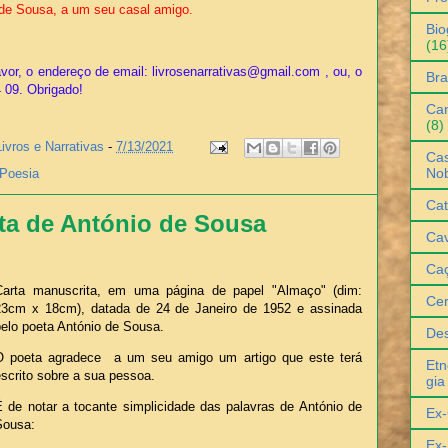
 de Sousa, a um seu casal amigo.
Bio
(16
vor, o endereço de email: livrosenarrativas@gmail.com , ou, o
Bra
4 09. Obrigado!
Can
(8)
Livros e Narrativas
-
7/13/2021
Cas
No
Poesia
Cat
ta de António de Sousa
Cav
Ca
Carta manuscrita, em uma página de papel "Almaço" (dim:
Ce
23cm x 18cm), datada de 24 de Janeiro de 1952 e assinada
pelo poeta António de Sousa.
De
O poeta agradece a um seu amigo um artigo que este terá
Etn
escrito sobre a sua pessoa.
gia
É de notar a tocante simplicidade das palavras de António de
Ex-
Sousa:
Ex-