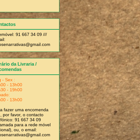
ntactos
emóvel: 91 667 34 09 ///
il:
rosenarrativas@gmail.com
ário da Livraria /
comendas
 - Sex :
00 - 13h00
30 - 19h00
bado:
00 - 13h00
ra fazer uma encomenda
, por favor, o contacto
efónico: 91 667 34 09
amada para a rede móvel
ional), ou, o email:
rosenarrativas@gmail.com