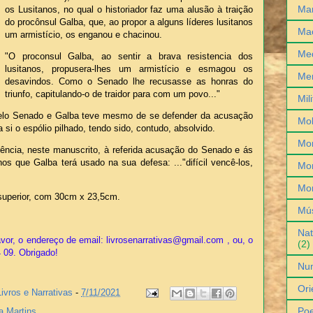
Man
os Lusitanos, no qual o historiador faz uma alusão à traição
do procônsul Galba, que, ao propor a alguns líderes lusitanos
Ma
um armistício, os enganou e chacinou.
Med
"O proconsul Galba, ao sentir a brava resistencia dos
lusitanos, propusera-lhes um armistício e esmagou os
Me
desavindos. Como o Senado lhe recusasse as honras do
triunfo, capitulando-o de traidor para com um povo..."
Mil
pelo Senado e Galba teve mesmo de se defender da acusação
Mob
a si o espólio pilhado, tendo sido, contudo, absolvido.
Mo
rência, neste manuscrito, à referida acusação do Senado e ás
nos que Galba terá usado na sua defesa: ..."difícil vencê-los,
Mon
Mo
superior, com 30cm x 23,5cm.
Mú
Nat
vor, o endereço de email: livrosenarrativas@gmail.com , ou, o
(2)
4 09. Obrigado!
Nu
Ori
Livros e Narrativas
-
7/11/2021
Poe
a Martins