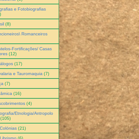
grafias e Fotobiografias
)
sil
(8)
cioneiros\ Romanceiros
telos-Fortificações/ Casas
bres
(12)
álogos
(17)
alaria e Tauromaquia
(7)
ça
(7)
râmica
(16)
scobrimentos
(4)
ografia/Etnologia/Antropolo
(105)
Colónias
(21)
Librismo
(6)