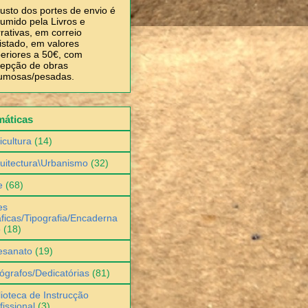
usto dos portes de envio é
umido pela Livros e
rativas, em correio
istado, em valores
eriores a 50€, com
epção de obras
umosas/pesadas.
máticas
icultura
(14)
uitectura\Urbanismo
(32)
e
(68)
es
ficas/Tipografia/Encaderna
o
(18)
esanato
(19)
ógrafos/Dedicatórias
(81)
lioteca de Instrucção
fissional
(3)