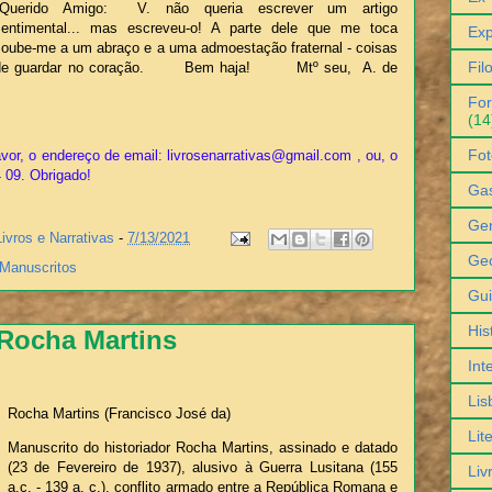
"Querido Amigo: V. não queria escrever um artigo
sentimental... mas escreveu-o! A parte dele que me toca
Exp
soube-me a um abraço e a uma admoestação fraternal - coisas
Fil
de guardar no coração. Bem haja! Mtº seu, A. de
For
(14
Fot
vor, o endereço de email: livrosenarrativas@gmail.com , ou, o
4 09. Obrigado!
Ga
Gen
Livros e Narrativas
-
7/13/2021
Geo
Manuscritos
Gu
His
Rocha Martins
Int
Lis
Rocha Martins (Francisco José da)
Lit
Manuscrito do historiador Rocha Martins, assinado e datado
(23 de Fevereiro de 1937), alusivo à Guerra Lusitana (155
Liv
a.c. - 139 a. c.), conflito armado entre a República Romana e