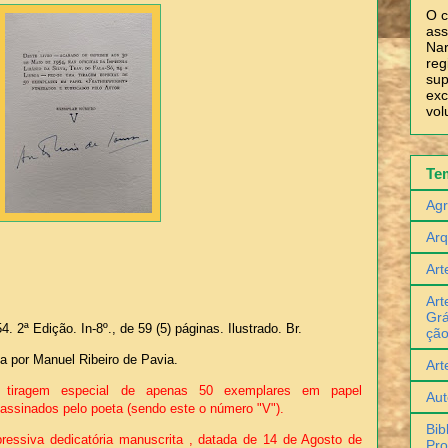
O c
ass
Nar
reg
sup
exc
vol
Te
Agr
Arq
Art
Art
Grá
54. 2ª Edição. In-8º., de 59 (5) páginas. Ilustrado. Br.
çã
da por Manuel Ribeiro de Pavia.
Art
 tiragem especial de apenas 50 exemplares em papel
Aut
assinados pelo poeta (sendo este o número "V").
Bib
pressiva dedicatória manuscrita , datada de 14 de Agosto de
Pro