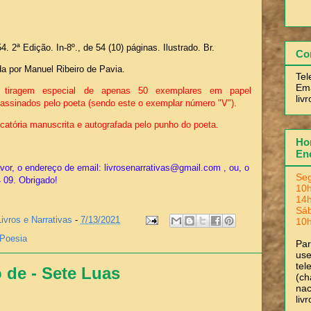
54. 2ª Edição. In-8º., de 54 (10) páginas. Ilustrado. Br.
Co
ada por Manuel Ribeiro de Pavia.
Tel
Ema
 tiragem especial de apenas 50 exemplares em papel
liv
assinados pelo poeta (sendo este o exemplar número "V").
catória manuscrita e autografada pelo punho do poeta.
Hor
En
or, o endereço de email: livrosenarrativas@gmail.com , ou, o
Seg
4 09. Obrigado!
10h
14h
Sá
Livros e Narrativas
-
7/13/2021
10h
Poesia
Pa
use
tel
 de - Sete Luas
(ch
nac
liv