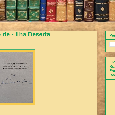
de - Ilha Deserta
Pe
Liv
Rua
Fon
Re