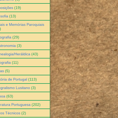
osições
(19)
osofia
(13)
ais e Memórias Paroquiais
)
ografia
(29)
stronomia
(3)
ealogia/Heráldica
(43)
grafia
(11)
ias
(5)
tória de Portugal
(113)
egralismo Lusitano
(3)
boa
(63)
eratura Portuguesa
(202)
ros Técnicos
(2)