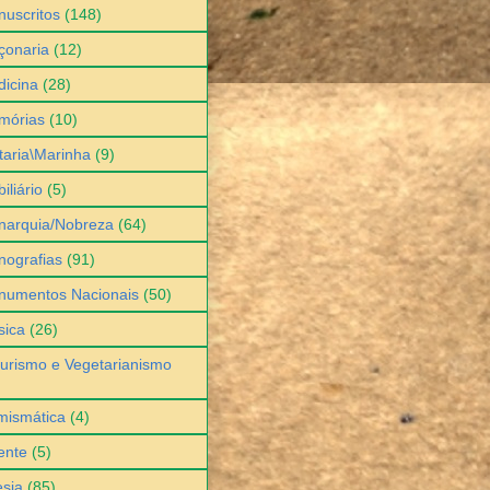
uscritos
(148)
çonaria
(12)
icina
(28)
mórias
(10)
itaria\Marinha
(9)
iliário
(5)
narquia/Nobreza
(64)
ografias
(91)
numentos Nacionais
(50)
sica
(26)
urismo e Vegetarianismo
mismática
(4)
ente
(5)
sia
(85)