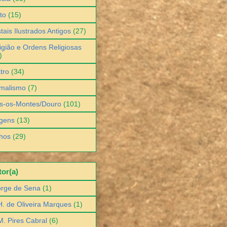
to
(15)
tais Ilustrados Antigos
(27)
igião e Ordens Religiosas
)
tro
(34)
malismo
(7)
s-os-Montes/Douro
(101)
gens
(13)
hos
(29)
or(a)
orge de Sena
(1)
H. de Oliveira Marques
(1)
M. Pires Cabral
(6)