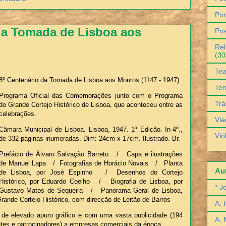
Por
da Tomada de Lisboa aos
Pos
Rel
(30
Tea
8º Centenário da Tomada de Lisboa aos Mouros (1147 - 1947)
Ter
Programa Oficial das Comemorações junto com o Programa
Trá
do Grande Cortejo Histórico de Lisboa, que aconteceu entre as
celebrações.
Via
Câmara Municipal de Lisboa. Lisboa, 1947. 1ª Edição. In-4º.,
Vin
de 332 páginas inumeradas. Dim: 24cm x 17cm. Ilustrado. Br.
Prefácio de Álvaro Salvação Barreto / Capa e ilustrações
de Manuel Lapa / Fotografias de Horácio Novais / Planta
Aut
de Lisboa, por José Espinho / Desenhos do Cortejo
Histórico, por Eduardo Coelho / Biografia de Lisboa, por
* J
Gustavo Matos de Sequeira / Panorama Geral de Lisboa,
nde Cortejo Histórico, com direcção de Leitão de Barros
A. 
, de elevado apuro gráfico e com uma vasta publicidade (194
A. 
tes e patrocinadores) a empresas comerciais da época.