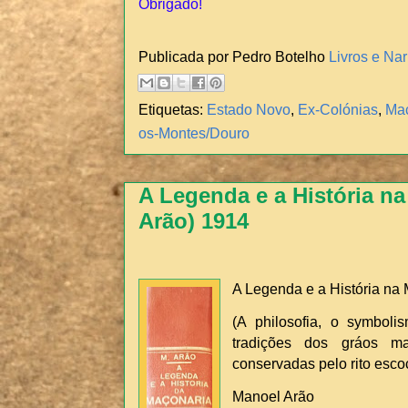
Obrigado!
Publicada por Pedro Botelho
Livros e Nar
Etiquetas:
Estado Novo
,
Ex-Colónias
,
Maç
os-Montes/Douro
A Legenda e a História n
Arão) 1914
A Legenda e a História na
(A philosofia, o symbol
tradições dos gráos m
conservadas pelo rito esco
Manoel Arão