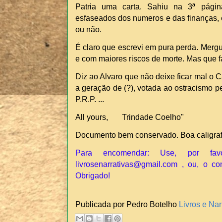
Patria uma carta. Sahiu na 3ª págin
esfaseados dos numeros e das finanças, 
ou não.
É claro que escrevi em pura perda. Merg
e com maiores riscos de morte. Mas que 
Diz ao Alvaro que não deixe ficar mal o Car
a geração de (?), votada ao ostracismo 
P.R.P. ...
All yours, Trindade Coelho"
Documento bem conservado. Boa caligra
Para encomendar: Use, por fav
livrosenarrativas@gmail.com , ou, o co
Obrigado!
Publicada por Pedro Botelho
Livros e Nar