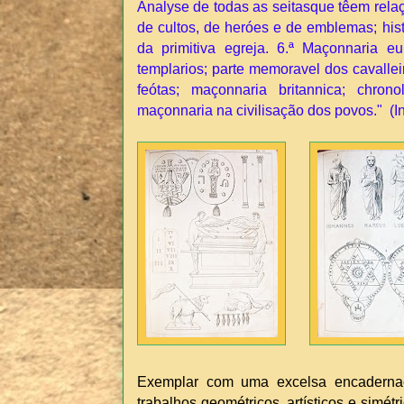
Analyse de todas as seitasque têem rela
de cultos, de heróes e de emblemas; his
da primitiva egreja. 6.ª Maçonnaria e
templarios; parte memoravel dos cavallei
feótas; maçonnaria britannica; chrono
maçonnaria na civilisação dos povos." (In
Exemplar com uma excelsa encadernaç
trabalhos geométricos, artísticos e simétr