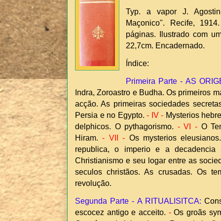
Typ. a vapor J. Agostin
Maçonico". Recife, 1914.
páginas. Ilustrado com um
22,7cm. Encadernado.
Índice:
Primeira Parte - AS ORI
Indra, Zoroastro e Budha. Os primeiros 
acção. As primeiras sociedades secretas
Persia e no Egypto.
- IV -
Mysterios hebre
delphicos. O pythagorismo.
- VI -
O Tem
Hiram.
- VII -
Os mysterios eleusianos.
republica, o imperio e a decadencia 
Christianismo e seu logar entre as soci
seculos christãos. As crusadas. Os tem
revolução.
Segunda Parte - A RITUALISITCA:
Consi
escocez antigo e acceito.
-
Os groãs sym