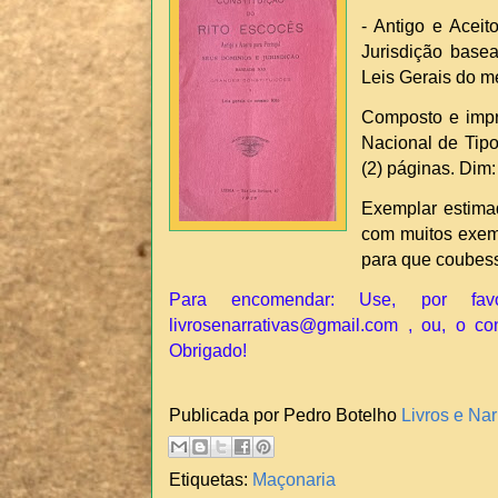
- Antigo e Acei
Jurisdição base
Leis Gerais do m
Composto e impr
Nacional de Tipog
(2) páginas. Dim
Exemplar estima
com muitos exem
para que coubess
Para encomendar: Use, por fav
livrosenarrativas@gmail.com , ou, o co
Obrigado!
Publicada por Pedro Botelho
Livros e Nar
Etiquetas:
Maçonaria