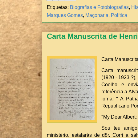
Etiquetas:
Biografias e Fotobiografias
,
His
Marques Gomes
,
Maçonaria
,
Política
Carta Manuscrita de Henr
Carta Manuscrit
Carta manuscr
(1920 - 1923 ?),
Coelho e envi
referência a Alv
jornal " A Patri
Republicano Por
"My Dear Albert:
Sou teu amigo
ministério, estalarás de dôr. Corri a sa