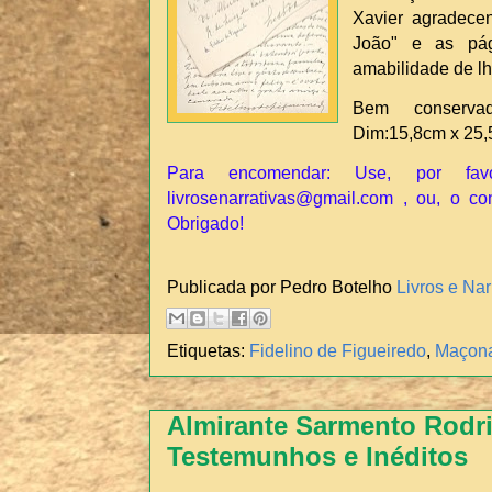
Xavier agradecen
João" e as pá
amabilidade de l
Bem conservad
Dim:15,8cm x 25,
Para encomendar: Use, por fav
livrosenarrativas@gmail.com , ou, o co
Obrigado!
Publicada por Pedro Botelho
Livros e Nar
Etiquetas:
Fidelino de Figueiredo
,
Maçona
Almirante Sarmento Rodri
Testemunhos e Inéditos