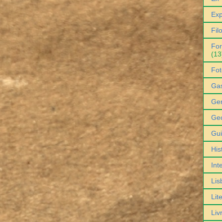
Exp
Fil
For
(13
Fot
Ga
Gen
Geo
Gu
His
Int
Lis
Lit
Liv