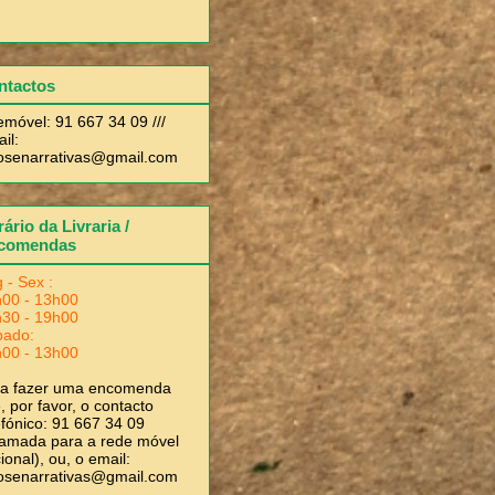
ntactos
emóvel: 91 667 34 09 ///
il:
rosenarrativas@gmail.com
ário da Livraria /
comendas
 - Sex :
00 - 13h00
30 - 19h00
bado:
00 - 13h00
ra fazer uma encomenda
, por favor, o contacto
efónico: 91 667 34 09
amada para a rede móvel
ional), ou, o email:
rosenarrativas@gmail.com