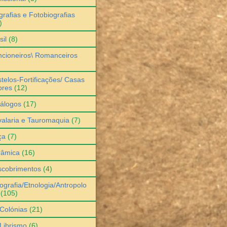
grafias e Fotobiografias
)
sil
(8)
cioneiros\ Romanceiros
telos-Fortificações/ Casas
bres
(12)
álogos
(17)
alaria e Tauromaquia
(7)
ça
(7)
râmica
(16)
scobrimentos
(4)
ografia/Etnologia/Antropolo
(105)
Colónias
(21)
Librismo
(6)