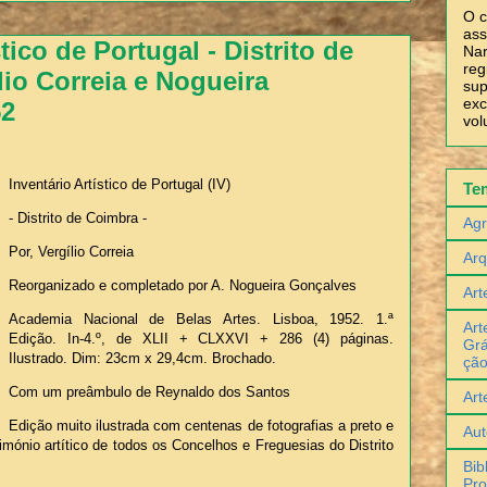
O c
ass
tico de Portugal - Distrito de
Nar
reg
lio Correia e Nogueira
sup
exc
52
vol
Inventário Artístico de Portugal (IV)
Te
- Distrito de Coimbra -
Agr
Por, Vergílio Correia
Arq
Reorganizado e completado por A. Nogueira Gonçalves
Art
Academia Nacional de Belas Artes. Lisboa, 1952. 1.ª
Art
Edição. In-4.º, de XLII + CLXXVI + 286 (4) páginas.
Grá
Ilustrado. Dim: 23cm x 29,4cm. Brochado.
çã
Com um preâmbulo de Reynaldo dos Santos
Art
Edição muito ilustrada com centenas de fotografias a preto e
Aut
imónio artítico de todos os Concelhos e Freguesias do Distrito
Bib
Pro