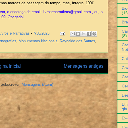
mas marcas da passagem do tempo, mas, íntegro. 100€
Bio
or, o endereço de email: livrosenarrativas@gmail.com , ou, o
(16
4 09. Obrigado!
Bra
Can
Livros e Narrativas
-
7/30/2025
(8)
nografias
,
Monumentos Nacionais
,
Reynaldo dos Santos
,
Cas
No
Cat
ina inicial
Mensagens antigas
Cav
Ca
Subscrever:
Mensagens (Atom)
Ce
De
Etn
gia
Ex-
Ex-