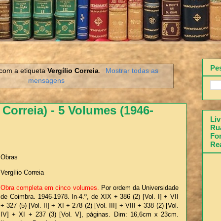
Pe
com a etiqueta
Vergílio Correia
.
Mostrar todas as
mensagens
 Correia) - 5 Volumes (1946-
Liv
Rua
Fon
Re
Obras
Vergílio Correia
Obra completa em cinco volumes.
Por ordem da Universidade
de Coimbra. 1946-1978. In-4.º, de XIX + 386 (2) [Vol. I] + VII
+ 327 (5) [Vol. II] + XI + 278 (2) [Vol. III] + VIII + 338 (2) [Vol.
IV] + XI + 237 (3) [Vol. V], páginas. Dim: 16,6cm x 23cm.