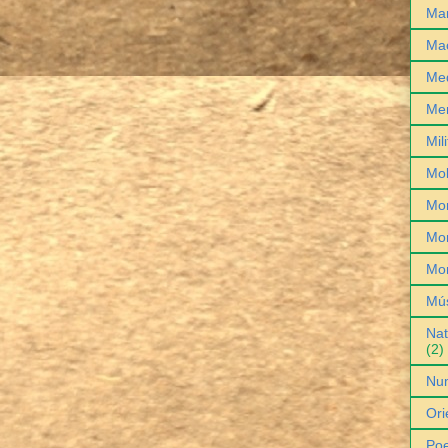
Man
Ma
Med
Me
Mil
Mob
Mo
Mon
Mo
Mú
Nat
(2)
Nu
Ori
Poe