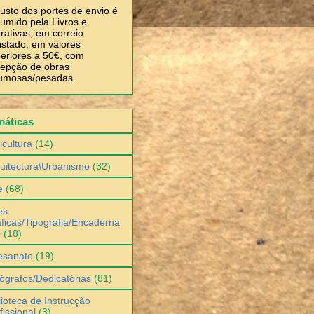
usto dos portes de envio é
umido pela Livros e
rativas, em correio
istado, em valores
eriores a 50€, com
epção de obras
umosas/pesadas.
máticas
icultura
(14)
uitectura\Urbanismo
(32)
e
(68)
es
ficas/Tipografia/Encaderna
o
(18)
esanato
(19)
ógrafos/Dedicatórias
(81)
lioteca de Instrucção
fissional
(3)