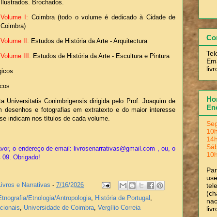
Ilustrados. Brochados.
Volume I:
Coimbra (todo o volume é dedicado à Cidade de
Coimbra)
Co
Volume II:
Estudos de História da Arte - Arquitectura
Tel
Volume III:
Estudos de História da Arte - Escultura e Pintura
Ema
liv
gicos
icos
Hor
a Universitatis Conimbrigensis dirigida pelo Prof. Joaquim de
En
m desenhos e fotografias em extratexto e do maior interesse
se indicam nos títulos de cada volume.
Seg
10h
14h
Sá
vor, o endereço de email: livrosenarrativas@gmail.com , ou, o
10h
4 09. Obrigado!
Pa
use
Livros e Narrativas
-
7/16/2026
tel
(ch
Etnografia/Etnologia/Antropologia
,
História de Portugal
,
nac
cionais
,
Universidade de Coimbra
,
Vergílio Correia
liv