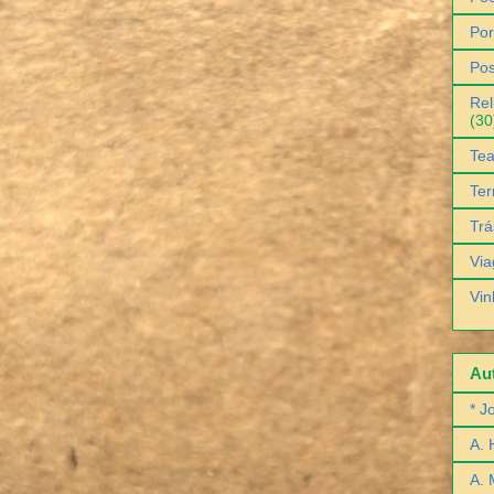
Por
Pos
Rel
(30
Tea
Ter
Trá
Via
Vin
Aut
* J
A. 
A. 