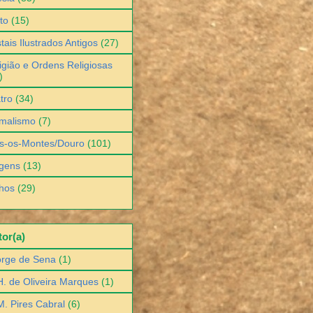
to
(15)
tais Ilustrados Antigos
(27)
igião e Ordens Religiosas
)
tro
(34)
malismo
(7)
s-os-Montes/Douro
(101)
gens
(13)
hos
(29)
or(a)
orge de Sena
(1)
H. de Oliveira Marques
(1)
M. Pires Cabral
(6)