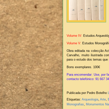
Volume IV:
Estudos Arqueoló
Volume V:
Estudos Monográf
Obra editada na colecção Act
Carvalho, muito ilustrada co
para o estudo dos temas que 
Bons exemplares. 100€
Para encomendar: Use, por fa
contacto telefónico: 91 667 3
Publicada por Pedro Botelho
Etiquetas:
Arqueologia
,
Arte
,
Monografias
,
Monumentos Na