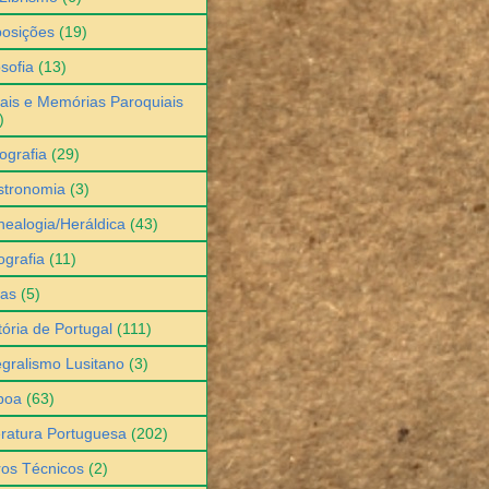
osições
(19)
osofia
(13)
ais e Memórias Paroquiais
)
ografia
(29)
stronomia
(3)
ealogia/Heráldica
(43)
grafia
(11)
ias
(5)
tória de Portugal
(111)
egralismo Lusitano
(3)
boa
(63)
eratura Portuguesa
(202)
ros Técnicos
(2)