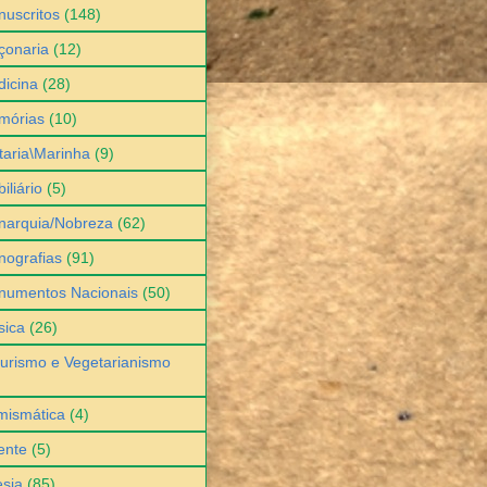
uscritos
(148)
çonaria
(12)
icina
(28)
mórias
(10)
itaria\Marinha
(9)
iliário
(5)
narquia/Nobreza
(62)
ografias
(91)
numentos Nacionais
(50)
sica
(26)
urismo e Vegetarianismo
mismática
(4)
ente
(5)
sia
(85)