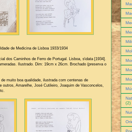
Man
Ma
Med
Me
Mil
ldade de Medicina de Lisboa 1933/1934
Mob
cial dos Caminhos de Ferro de Portugal. Lisboa, s\data [1934].
Mo
numeradas. Ilustrado. Dim: 19cm x 26cm. Brochado (preserva o
Mon
Mo
 de muito boa qualidade, ilustrada com centenas de
tre outros, Amarelhe, José Cutileiro, Joaquim de Vasconcelos,
Mú
etc.
Nat
(2)
Nu
Ori
Poe