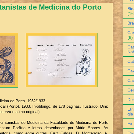
tanistas de Medicina do Porto
Bio
(16
Bra
Can
(8)
Cas
No
Cat
Cav
Ca
Ce
De
dicina do Porto 1932/1933
cal (Porto), 1933. In-oblongo, de 178 páginas. Ilustrado. Dim:
Etn
erva o atilho original).
gia
 Quintanistas de Medicina da Faculdade de Medicina do Porto
Ex-
ntura Porfírio e letras desenhadas por Mário Soares. As
Ex-
autoria, como entre outras, Cruz Caldas, D. Monterroso, A.