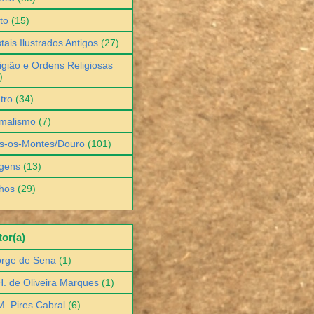
to
(15)
tais Ilustrados Antigos
(27)
igião e Ordens Religiosas
)
tro
(34)
malismo
(7)
s-os-Montes/Douro
(101)
gens
(13)
hos
(29)
or(a)
orge de Sena
(1)
H. de Oliveira Marques
(1)
M. Pires Cabral
(6)