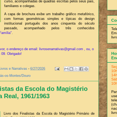
curso, acompanhadas de quadras escritas pelos seus pais,
familiares e colegas.
A capa de brochura exibe um trabalho gráfico metafórico,
com formas geométricas simples e típicas do design
Co
institucional português dos anos cinquenta do século
passado, acompanhado pelos três conhecidos
Tel
Ema
Família"
.
liv
or, o endereço de email: livrosenarrativas@gmail.com , ou, o
Hor
4 09. Obrigado!
En
Seg
Livros e Narrativas
-
6/27/2026
10h
14h
rás-os-Montes/Douro
Sá
10h
istas da Escola do Magistério
Pa
a Real, 1961/1963
use
tel
(ch
nac
liv
Livro dos Finalistas da Escola do Magistério Primário de