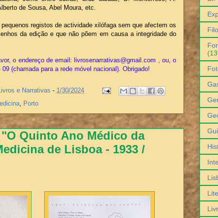
Alberto de Sousa, Abel Moura, etc.
Exp
pequenos registos de actividade xilófaga sem que afectem os
Fil
enhos da edição e que não põem em causa a integridade do
For
(13
vor, o endereço de email: livrosenarrativas@gmail.com , ou, o
Fot
4 09 (chamada para a rede móvel nacional). Obrigado!
Ga
Livros e Narrativas
-
1/30/2024
Gen
edicina
,
Porto
Geo
Gu
 "O Quinto Ano Médico da
His
edicina de Lisboa - 1933 /
Int
Lis
Lit
Liv