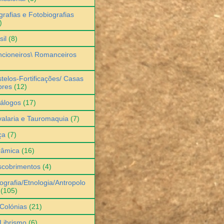
grafias e Fotobiografias
)
sil
(8)
cioneiros\ Romanceiros
telos-Fortificações/ Casas
bres
(12)
álogos
(17)
alaria e Tauromaquia
(7)
ça
(7)
râmica
(16)
scobrimentos
(4)
ografia/Etnologia/Antropolo
(105)
Colónias
(21)
Librismo
(6)