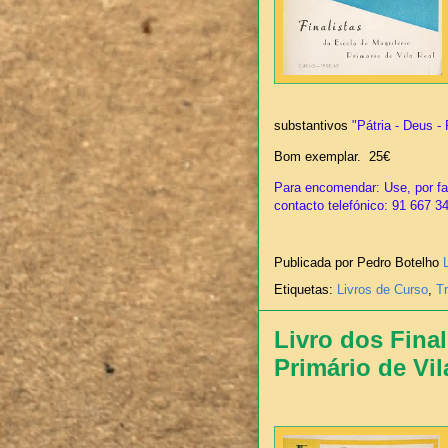
substantivos
"Pátria - Deus - 
Bom exemplar. 25€
Para encomendar: Use, por fav
contacto telefónico: 91 667 3
Publicada por Pedro Botelho
Etiquetas:
Livros de Curso
,
T
Livro dos Final
Primário de Vil