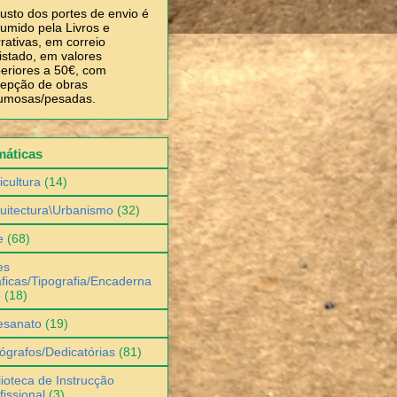
usto dos portes de envio é
umido pela Livros e
rativas, em correio
istado, em valores
eriores a 50€, com
epção de obras
umosas/pesadas.
máticas
icultura
(14)
uitectura\Urbanismo
(32)
e
(68)
es
ficas/Tipografia/Encaderna
o
(18)
esanato
(19)
ógrafos/Dedicatórias
(81)
lioteca de Instrucção
fissional
(3)