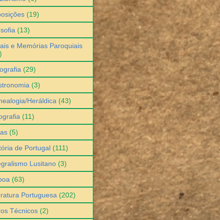
osições
(19)
osofia
(13)
ais e Memórias Paroquiais
)
ografia
(29)
stronomia
(3)
ealogia/Heráldica
(43)
grafia
(11)
ias
(5)
tória de Portugal
(111)
egralismo Lusitano
(3)
boa
(63)
eratura Portuguesa
(202)
ros Técnicos
(2)