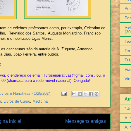
Por
Pos
Rel
tram-se célebres professores como, por exemplo, Celestino da
(30
lho, Reynaldo dos Santos, Augusto Monjardino, Francisco
ner, e o nobilizado Egas Moniz.
Tea
s caricaturas são da autoria de A. Zúquete, Armando
Ter
a Dias, João Ferreira, entre outros.
Trá
€
Via
or, o endereço de email: livrosenarrativas@gmail.com , ou, o
Vin
4 09 (chamada para a rede móvel nacional). Obrigado!
Livros e Narrativas
-
1/29/2024
Aut
a
,
Livros de Curso
,
Medicina
* J
A. 
ina inicial
Mensagens antigas
A. 