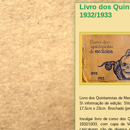
Livro dos Quin
1932/1933
Livro dos Quintanistas de Me
S\ informação de edição. S\lo
17,5cm x 23cm. Brochado (pres
Invulgar livro de curso dos
1932/1933, com capa de Ve
caricaturas são de diversa 