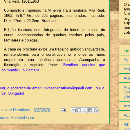
Vila Real, 1961\1963
O c
ass
Composto e impresso na Minerva Transmontana. Vila Real,
Nar
1963. In-8.º Gr., de 332 páginas, inumeradas. Ilustrado.
reg
Dim: 17cm x 22,2cm. Brochado.
sup
exc
Edição ilustrada com fotografias de todos os alunos do
vol
curso, acompanhadas de quadras escritas pelos pais,
familiares e colegas.
A capa de brochura exibe um trabalho gráfico vanguardista,
Te
remetendo-nos para o construtivismo e onde as mãos
Agr
emprestam uma influência surrealista. Acompanha a
ilustração a seguinte frase:
"Benditos aqueles que
Arq
io do mundo -. o Homem".
Art
Art
or, o endereço de email: livrosenarrativas@gmail.com , ou, o
Grá
4 09. Obrigado!
çã
Art
Livros e Narrativas
-
6/27/2026
Aut
rás-os-Montes/Douro
Bib
Pro