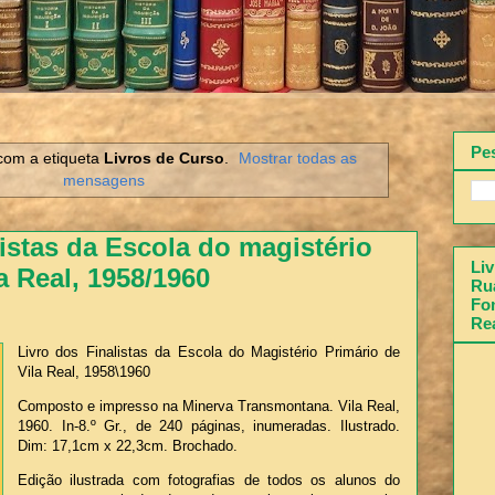
Pe
com a etiqueta
Livros de Curso
.
Mostrar todas as
mensagens
listas da Escola do magistério
Liv
a Real, 1958/1960
Rua
Fon
Re
Livro dos Finalistas da Escola do Magistério Primário de
Vila Real, 1958\1960
Composto e impresso na Minerva Transmontana. Vila Real,
1960. In-8.º Gr., de 240 páginas, inumeradas. Ilustrado.
Dim: 17,1cm x 22,3cm. Brochado.
Edição ilustrada com fotografias de todos os alunos do