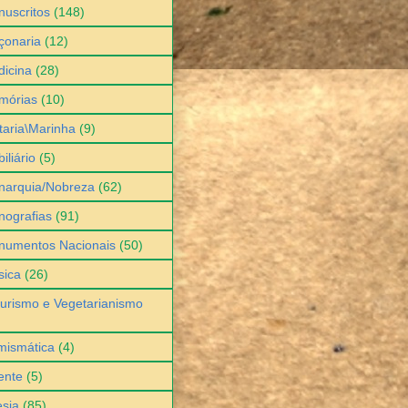
uscritos
(148)
çonaria
(12)
icina
(28)
mórias
(10)
itaria\Marinha
(9)
iliário
(5)
narquia/Nobreza
(62)
ografias
(91)
numentos Nacionais
(50)
sica
(26)
urismo e Vegetarianismo
mismática
(4)
ente
(5)
sia
(85)