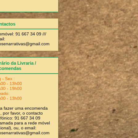
ntactos
emóvel: 91 667 34 09 ///
il:
rosenarrativas@gmail.com
ário da Livraria /
comendas
 - Sex :
00 - 13h00
30 - 19h00
bado:
00 - 13h00
ra fazer uma encomenda
, por favor, o contacto
efónico: 91 667 34 09
amada para a rede móvel
ional), ou, o email:
rosenarrativas@gmail.com