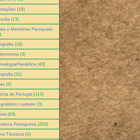
osições
(19)
osofia
(13)
ais e Memórias Paroquiais
)
ografia
(28)
stronomia
(3)
ealogia/Heráldica
(43)
grafia
(11)
ias
(5)
tória de Portugal
(113)
egralismo Lusitano
(3)
boa
(63)
eratura Portuguesa
(203)
ros Técnicos
(2)