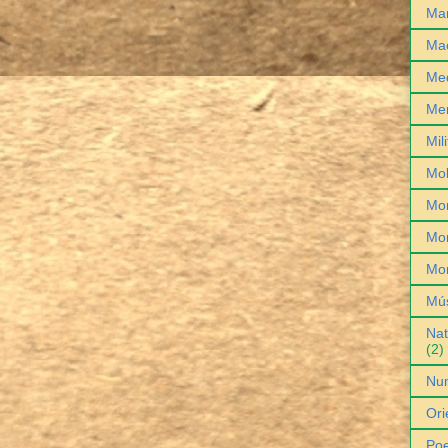
Man
Ma
Med
Me
Mil
Mob
Mo
Mon
Mo
Mú
Nat
(2)
Nu
Ori
Poe