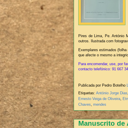
Pires de Lima, Pe. António 
outros. Ilustrada com fotogra
Exemplares estimados (folha 
que afecte o mesmo a integr
Para encomendar, use, por fav
contacto telefónico: 91 667 3
Publicada por Pedro Botelho
Etiquetas:
António Jorge Dias
Ernesto Veiga de Oliveira
,
Etn
Chaves
,
mendes
Manuscrito de