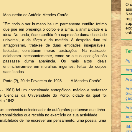
O c
ass
Nar
Manuscrito de António Mendes Corrêa
reg
sup
"Em todo o ser humano ha um permanente conflito íntimo
exc
que põe em presença o corpo e a alma, a animalidade e a
vol
ideia. No fundo, êsse conflito é a expressão duma dualidade
universal, a da fôrça e da matéria. A despeito dum tal
antagonismo, trata-se de duas entidades inseparáveis.
Isoladas, constituem meras abstrações. Na realidade,
Te
colaboram incessantemente, como se a sua oposição não
Agr
passasse duma aparência. Os mais altos ideais
entrincheiram-se em muralhas ingentes, feitas de corpos
Arq
sacrificados.
Art
Porto (?), 20 de Fevereiro de 1928 A Mendes Corrêa"
Art
 - 1961) foi um conceituado antropólogo, médico e professor
Grá
e Ciências da Universidade do Porto, cidade da qual foi
çã
6 a 1942.
Art
um conhecido colecionador de autógrafos portuense que tinha
personalidades que recebia no exercício da sua actividade
Aut
 amabilidade de lhe escrever um pensamento, uma poesia, uma
Bib
Pro