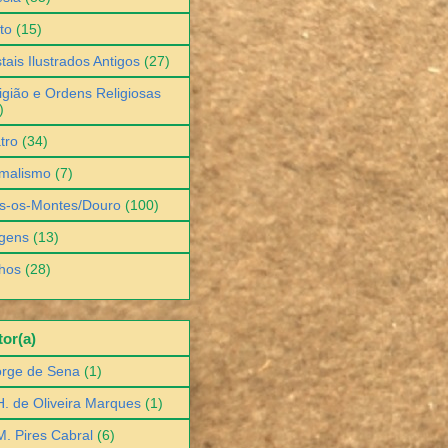
to
(15)
tais Ilustrados Antigos
(27)
igião e Ordens Religiosas
)
tro
(34)
malismo
(7)
s-os-Montes/Douro
(100)
gens
(13)
hos
(28)
or(a)
orge de Sena
(1)
H. de Oliveira Marques
(1)
M. Pires Cabral
(6)