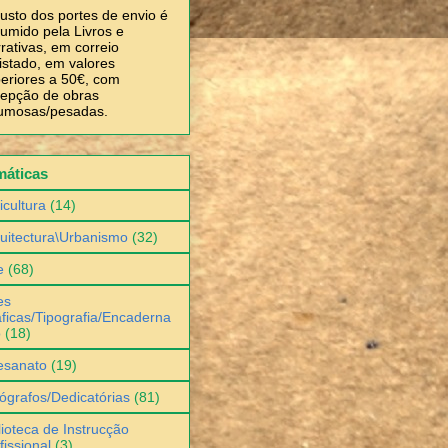
usto dos portes de envio é
umido pela Livros e
rativas, em correio
istado, em valores
eriores a 50€, com
epção de obras
umosas/pesadas.
máticas
icultura
(14)
uitectura\Urbanismo
(32)
e
(68)
es
ficas/Tipografia/Encaderna
o
(18)
esanato
(19)
ógrafos/Dedicatórias
(81)
lioteca de Instrucção
fissional
(3)