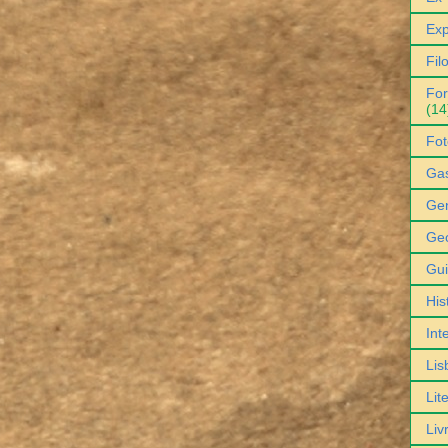
Exp
Fil
For
(14
Fot
Ga
Gen
Geo
Gu
His
Int
Lis
Lit
Liv