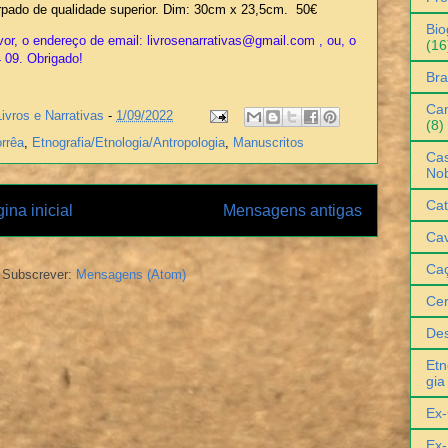
pado de qualidade superior. Dim: 30cm x 23,5cm. 50€
Bio
or, o endereço de email: livrosenarrativas@gmail.com , ou, o
(16
4 09. Obrigado!
Bra
Can
Livros e Narrativas
-
1/09/2022
(8)
rrêa
,
Etnografia/Etnologia/Antropologia
,
Manuscritos
Cas
No
Cat
ina inicial
Mensagens antigas
Cav
Ca
Subscrever:
Mensagens (Atom)
Ce
De
Etn
gia
Ex-
Ex-