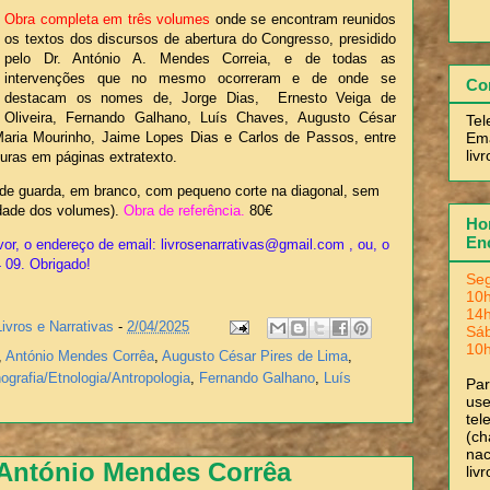
Obra completa em três volumes
onde se encontram reunidos
os textos dos discursos de abertura do Congresso, presidido
pelo Dr. António A. Mendes Correia, e de todas as
intervenções que no mesmo ocorreram e de onde se
Co
destacam os nomes de, Jorge Dias,
Ernesto Veiga de
Oliveira, Fernando Galhano, Luís Chaves, Augusto César
Tel
Ema
Maria Mourinho, Jaime Lopes Dias e Carlos de Passos, entre
liv
vuras em páginas extratexto.
de guarda, em branco, com pequeno corte na diagonal, sem
idade dos volumes).
Obra de referência.
80€
Hor
En
or, o endereço de email: livrosenarrativas@gmail.com , ou, o
4 09. Obrigado!
Seg
10h
14h
Livros e Narrativas
-
2/04/2025
Sá
10h
,
António Mendes Corrêa
,
Augusto César Pires de Lima
,
ografia/Etnologia/Antropologia
,
Fernando Galhano
,
Luís
Pa
use
tel
(ch
nac
 António Mendes Corrêa
liv