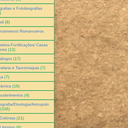
grafias e Fotobiografias
)
sil
(8)
cioneiros\ Romanceiros
telos-Fortificações/ Casas
bres
(12)
álogos
(17)
alaria e Tauromaquia
(7)
ça
(7)
râmica
(16)
scobrimentos
(4)
ografia/Etnologia/Antropolo
(105)
Colónias
(21)
Librismo
(6)