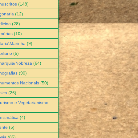
uscritos
(148)
çonaria
(12)
icina
(28)
mórias
(10)
itaria\Marinha
(9)
iliário
(5)
narquia/Nobreza
(64)
ografias
(90)
numentos Nacionais
(50)
sica
(26)
urismo e Vegetarianismo
mismática
(4)
ente
(5)
sia
(85)