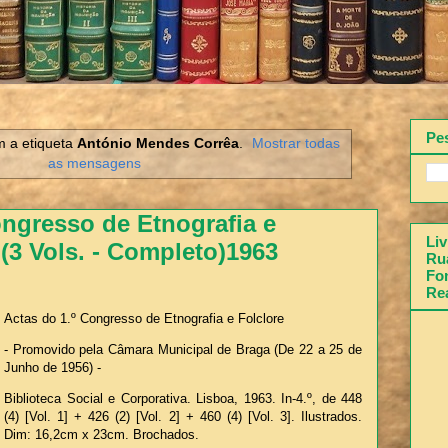
Pe
 a etiqueta
António Mendes Corrêa
.
Mostrar todas
as mensagens
ongresso de Etnografia e
Liv
 (3 Vols. - Completo)1963
Rua
Fon
Re
Actas do 1.º Congresso de Etnografia e Folclore
- Promovido pela Câmara Municipal de Braga (De 22 a 25 de
Junho de 1956) -
Biblioteca Social e Corporativa. Lisboa, 1963. In-4.º, de 448
(4) [Vol. 1] + 426 (2) [Vol. 2] + 460 (4) [Vol. 3]. Ilustrados.
Dim: 16,2cm x 23cm. Brochados.