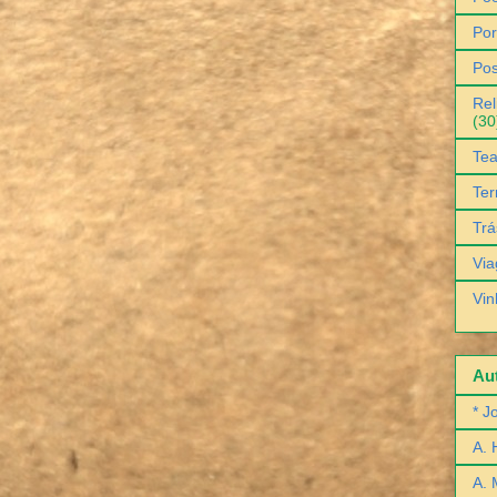
Por
Pos
Rel
(30
Tea
Ter
Trá
Via
Vin
Aut
* J
A. 
A. 