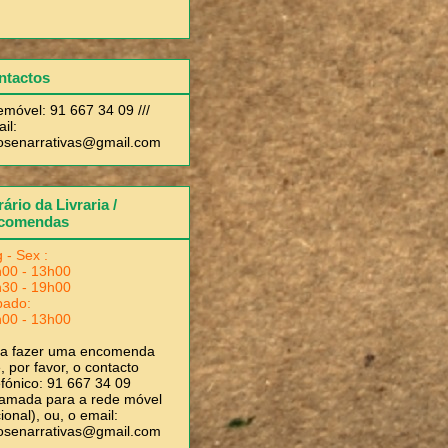
ntactos
emóvel: 91 667 34 09 ///
il:
rosenarrativas@gmail.com
ário da Livraria /
comendas
 - Sex :
00 - 13h00
30 - 19h00
bado:
00 - 13h00
ra fazer uma encomenda
, por favor, o contacto
efónico: 91 667 34 09
amada para a rede móvel
ional), ou, o email:
rosenarrativas@gmail.com