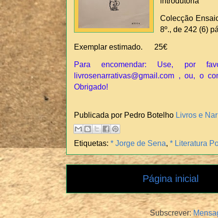
introdutória"
Colecção Ensaio.
8º., de 242 (6) p
Exemplar estimado. 25€
Para encomendar: Use, por fav
livrosenarrativas@gmail.com , ou, o co
Obrigado!
Publicada por Pedro Botelho
Livros e Nar
Etiquetas:
* Jorge de Sena
,
* Literatura 
Página inicial
Subscrever:
Mensag