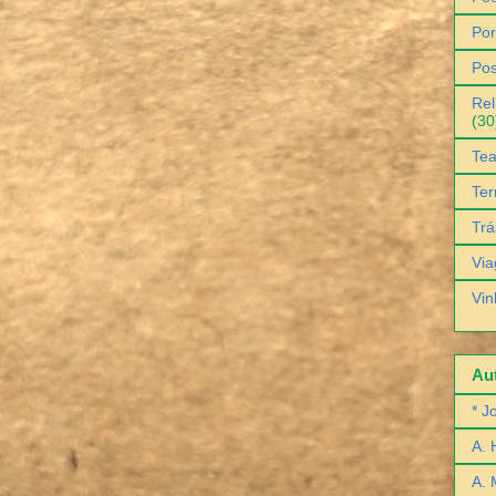
Por
Pos
Rel
(30
Tea
Ter
Trá
Via
Vin
Aut
* J
A. 
A. 