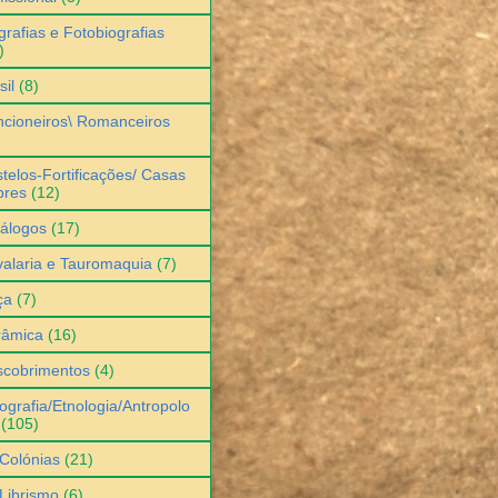
grafias e Fotobiografias
)
sil
(8)
cioneiros\ Romanceiros
telos-Fortificações/ Casas
bres
(12)
álogos
(17)
alaria e Tauromaquia
(7)
ça
(7)
râmica
(16)
scobrimentos
(4)
ografia/Etnologia/Antropolo
(105)
Colónias
(21)
Librismo
(6)