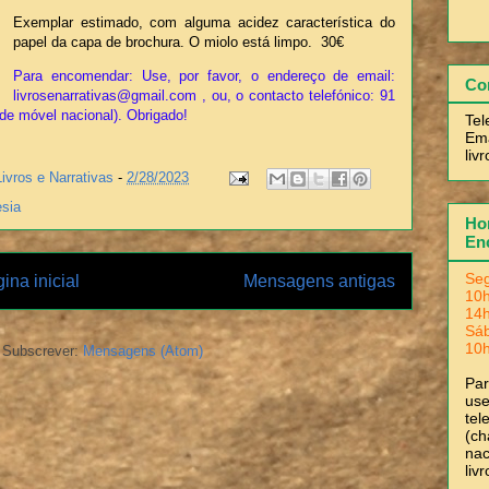
Exemplar estimado, com alguma acidez característica do
papel da capa de brochura. O miolo está limpo. 30€
Para encomendar: Use, por favor, o endereço de email:
Co
livrosenarrativas@gmail.com , ou, o contacto telefónico: 91
de móvel nacional). Obrigado!
Tel
Ema
liv
Livros e Narrativas
-
2/28/2023
sia
Hor
En
Seg
ina inicial
Mensagens antigas
10h
14h
Sá
10h
Subscrever:
Mensagens (Atom)
Pa
use
tel
(ch
nac
liv