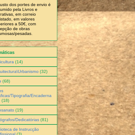
usto dos portes de envio é
umido pela Livros e
rativas, em correio
istado, em valores
eriores a 50€, com
epção de obras
umosas/pesadas.
máticas
icultura
(14)
uitectura\Urbanismo
(32)
e
(68)
es
ficas/Tipografia/Encaderna
o
(18)
esanato
(19)
ógrafos/Dedicatórias
(81)
lioteca de Instrucção
fissional
(3)