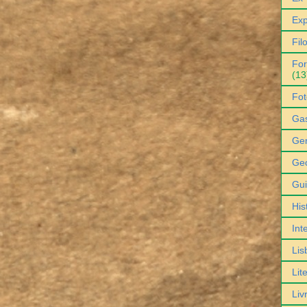
Exp
Fil
For
(13
Fot
Ga
Gen
Geo
Gu
His
Int
Lis
Lit
Liv