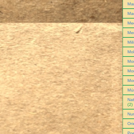
Man
Ma
Med
Me
Mil
Mob
Mo
Mon
Mo
Mú
Nat
(2)
Nu
Ori
Poe