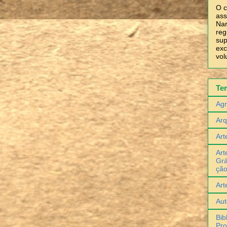
O c
ass
Nar
reg
sup
exc
vol
Te
Agr
Arq
Art
Art
Grá
çã
Art
Aut
Bib
Pro