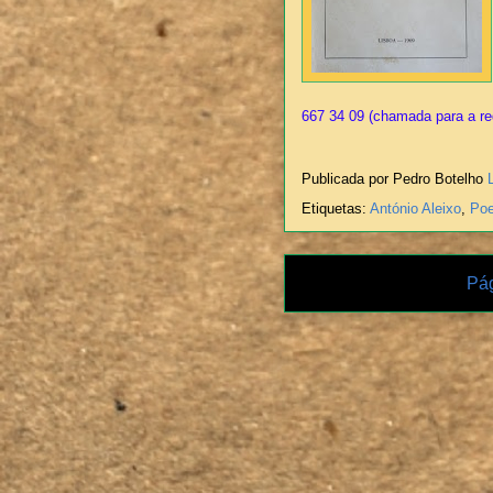
667 34 09 (chamada para a re
Publicada por Pedro Botelho
Etiquetas:
António Aleixo
,
Poe
Pág