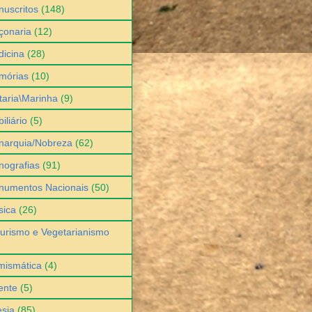
uscritos
(148)
çonaria
(12)
icina
(28)
mórias
(10)
itaria\Marinha
(9)
iliário
(5)
narquia/Nobreza
(62)
ografias
(91)
numentos Nacionais
(50)
sica
(26)
urismo e Vegetarianismo
mismática
(4)
ente
(5)
sia
(85)