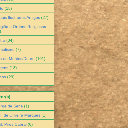
to
(15)
tais Ilustrados Antigos
(27)
igião e Ordens Religiosas
)
tro
(34)
malismo
(7)
s-os-Montes/Douro
(101)
gens
(13)
hos
(29)
or(a)
orge de Sena
(1)
H. de Oliveira Marques
(1)
M. Pires Cabral
(6)