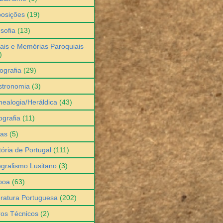
osições
(19)
osofia
(13)
ais e Memórias Paroquiais
)
ografia
(29)
stronomia
(3)
ealogia/Heráldica
(43)
grafia
(11)
ias
(5)
tória de Portugal
(111)
egralismo Lusitano
(3)
boa
(63)
eratura Portuguesa
(202)
ros Técnicos
(2)