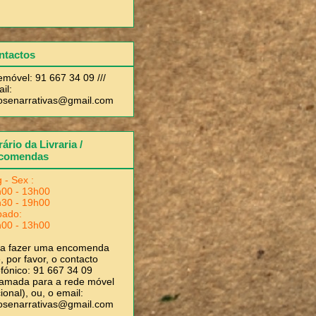
ntactos
emóvel: 91 667 34 09 ///
il:
rosenarrativas@gmail.com
ário da Livraria /
comendas
 - Sex :
00 - 13h00
30 - 19h00
bado:
00 - 13h00
ra fazer uma encomenda
, por favor, o contacto
efónico: 91 667 34 09
amada para a rede móvel
ional), ou, o email:
rosenarrativas@gmail.com