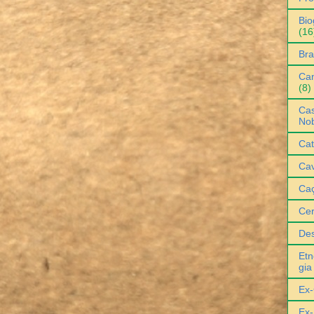
Bio
(16
Bra
Can
(8)
Cas
No
Cat
Cav
Ca
Ce
De
Etn
gia
Ex-
Ex-