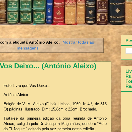
Pe
com a etiqueta
António Aleixo
.
Mostrar todas as
mensagens
Vos Deixo... (António Aleixo)
Liv
Rua
Fon
Este Livro que Vos Deixo...
Re
António Aleixo
Edição de V. M. Aleixo (Filho). Lisboa, 1969. In-4.º, de 313
(3) páginas. Ilustrado. Dim: 15,8cm x 22cm. Brochado.
Trata-se da primeira edição da obra reunida de António
Aleixo, coligida pelo Dr. Joaquim Magalhães, sendo o "Auto
do Ti Jaquim" editado pela vez primeira nesta edição.