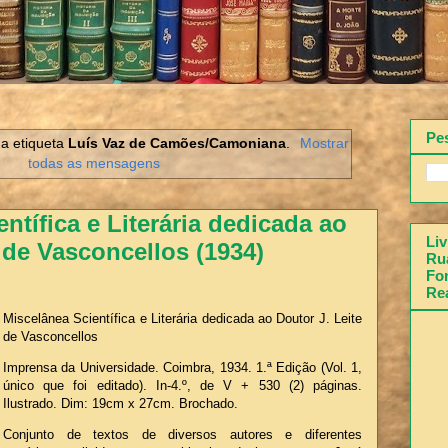
Pe
a etiqueta
Luís Vaz de Camões/Camoniana
.
Mostrar
todas as mensagens
ntífica e Literária dedicada ao
Liv
 de Vasconcellos (1934)
Rua
Fon
Re
Miscelânea Scientífica e Literária dedicada ao Doutor J. Leite
de Vasconcellos
Imprensa da Universidade. Coimbra, 1934. 1.ª Edição (Vol. 1,
único que foi editado). In-4.º, de V + 530 (2) páginas.
Ilustrado. Dim: 19cm x 27cm. Brochado.
Conjunto de textos de diversos autores e diferentes