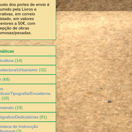
usto dos portes de envio é
umido pela Livros e
rativas, em correio
istado, em valores
eriores a 50€, com
epção de obras
umosas/pesadas.
máticas
icultura
(14)
uitectura\Urbanismo
(32)
e
(68)
es
ficas/Tipografia/Encaderna
o
(18)
esanato
(19)
ógrafos/Dedicatórias
(81)
lioteca de Instrucção
fissional
(3)