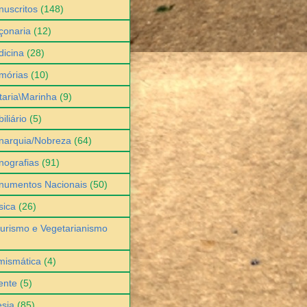
uscritos
(148)
çonaria
(12)
icina
(28)
mórias
(10)
itaria\Marinha
(9)
iliário
(5)
narquia/Nobreza
(64)
ografias
(91)
numentos Nacionais
(50)
sica
(26)
urismo e Vegetarianismo
mismática
(4)
ente
(5)
sia
(85)