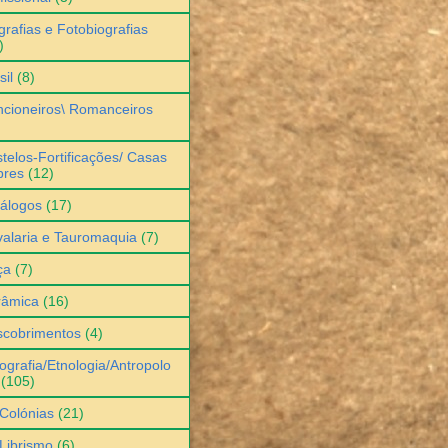
grafias e Fotobiografias
)
sil
(8)
cioneiros\ Romanceiros
telos-Fortificações/ Casas
bres
(12)
álogos
(17)
alaria e Tauromaquia
(7)
ça
(7)
râmica
(16)
scobrimentos
(4)
ografia/Etnologia/Antropolo
(105)
Colónias
(21)
Librismo
(6)