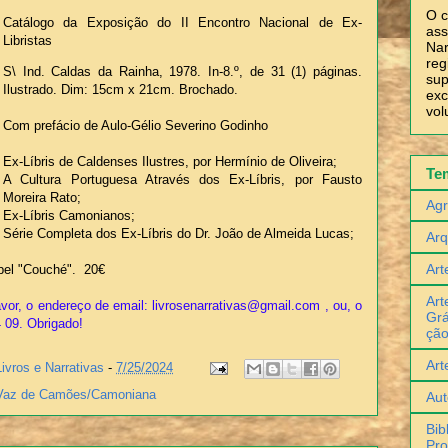
O c
Catálogo da Exposição do II Encontro Nacional de Ex-
ass
Libristas
Nar
reg
S\ Ind. Caldas da Rainha, 1978. In-8.º, de 31 (1) páginas.
sup
Ilustrado. Dim: 15cm x 21cm. Brochado.
exc
vol
Com prefácio de Aulo-Gélio Severino Godinho
Ex-Líbris de Caldenses Ilustres, por Hermínio de Oliveira;
Te
A Cultura Portuguesa Através dos Ex-Líbris, por Fausto
Moreira Rato;
Agr
Ex-Líbris Camonianos;
Série Completa dos Ex-Líbris do Dr. João de Almeida Lucas;
Arq
Art
pel "Couché". 20€
Art
vor, o endereço de email: livrosenarrativas@gmail.com , ou, o
Grá
4 09. Obrigado!
çã
Art
Livros e Narrativas
-
7/25/2024
Vaz de Camões/Camoniana
Aut
Bib
Pro