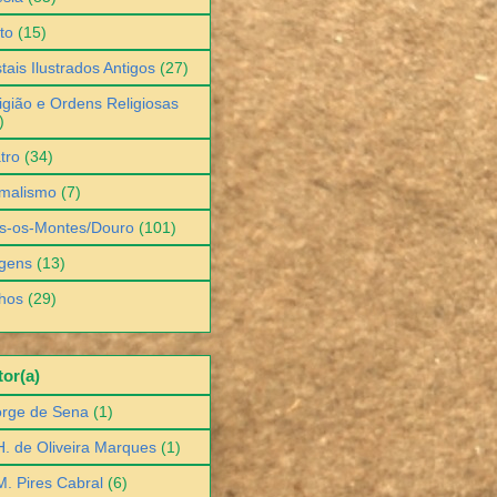
to
(15)
tais Ilustrados Antigos
(27)
igião e Ordens Religiosas
)
tro
(34)
malismo
(7)
s-os-Montes/Douro
(101)
gens
(13)
hos
(29)
or(a)
orge de Sena
(1)
H. de Oliveira Marques
(1)
M. Pires Cabral
(6)