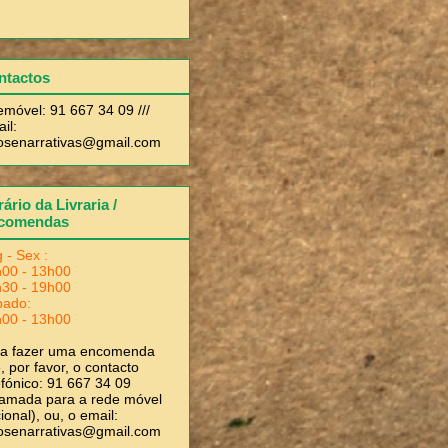
ntactos
emóvel: 91 667 34 09 ///
il:
rosenarrativas@gmail.com
ário da Livraria /
comendas
 - Sex :
00 - 13h00
30 - 19h00
bado:
00 - 13h00
ra fazer uma encomenda
, por favor, o contacto
efónico: 91 667 34 09
amada para a rede móvel
ional), ou, o email:
rosenarrativas@gmail.com