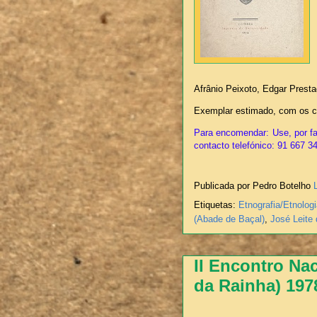
Afrânio Peixoto, Edgar Presta
Exemplar estimado, com os ca
Para encomendar: Use, por fa
contacto telefónico: 91 667 3
Publicada por Pedro Botelho
Etiquetas:
Etnografia/Etnolog
(Abade de Baçal)
,
José Leite
II Encontro Nac
da Rainha) 197