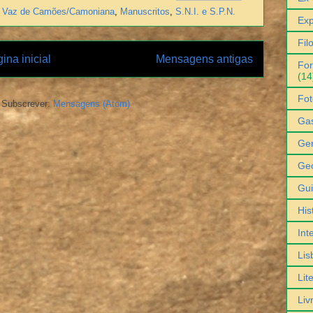
s Vaz de Camões/Camoniana
,
Manuscritos
,
S.N.I. e S.P.N.
Exp
Fil
ina inicial
Mensagens antigas
For
(14
Fot
Subscrever:
Mensagens (Atom)
Ga
Gen
Geo
Gu
His
Int
Lis
Lit
Liv