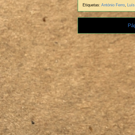
Etiquetas:
António Ferro
,
Luí
Pág