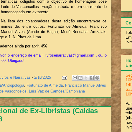
temáticas coligidos com o objectivo de homenagear José
Leite de Vasconcellos. Edição ilustrada e com um retrato do
homenageado em extatexto.
Na lista dos colaboradores desta edição encontram-se os
Co
nomes de, entre outros, Fortunato de Almeida, Francisco
Manuel Alves (Abade de Baçal), Mosé Bensabat Amzalak,
Tel
Ema
ge e J. A. Pires de Lima.
liv
dernos ainda por abrir. 45€
vor, o endereço de email: livrosenarrativas@gmail.com , ou, o
Hor
4 09. Obrigado!
En
Seg
Livros e Narrativas
-
2/10/2025
10h
14h
ia/Antropologia
,
Fortunato de Almeida
,
Francisco Manuel Alves
Sá
 de Vasconcelos
,
Luís Vaz de Camões/Camoniana
10h
Pa
use
ional de Ex-Libristas (Caldas
tel
8
(ch
nac
liv