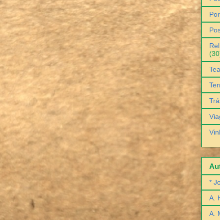
Por
Pos
Rel
(30
Tea
Ter
Trá
Via
Vin
Aut
* J
A. 
A. 