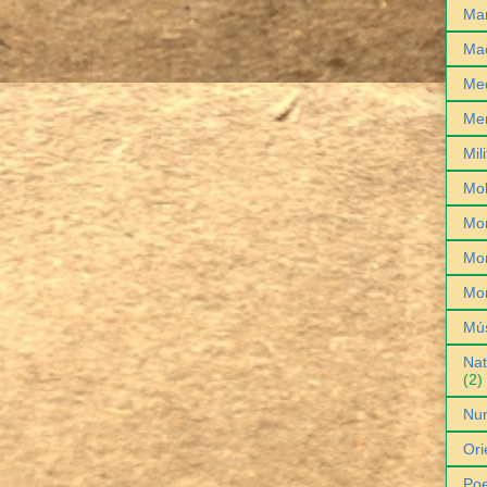
Man
Ma
Med
Me
Mil
Mob
Mo
Mon
Mo
Mú
Nat
(2)
Nu
Ori
Poe