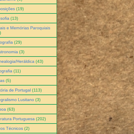
osições
(19)
osofia
(13)
ais e Memórias Paroquiais
)
ografia
(29)
stronomia
(3)
ealogia/Heráldica
(43)
grafia
(11)
ias
(5)
tória de Portugal
(113)
egralismo Lusitano
(3)
boa
(63)
eratura Portuguesa
(202)
ros Técnicos
(2)