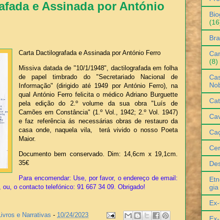
rafada e Assinada por António
Bio
(16
Bra
Carta Dactilografada e Assinada por António Ferro
Can
(8)
Missiva datada de "10/1/1948", dactilografada em folha
Cas
de papel timbrado do "Secretariado Nacional de
No
Informação" (dirigido até 1949 por António Ferro), na
qual António Ferro felicita o médico Adriano Burguette
Cat
pela edição do 2.º volume da sua obra "Luís de
Camões em Constância" (1.º Vol., 1942; 2.º Vol. 1947)
Cav
e faz referência ás necessárias obras de restauro da
casa onde, naquela vila, terá vivido o nosso Poeta
Ca
Maior.
Ce
Documento bem conservado. Dim: 14,6cm x 19,1cm.
35€
De
Para encomendar: Use, por favor, o endereço de email:
Etn
gia
 ou, o contacto telefónico: 91 667 34 09. Obrigado!
Ex-
Livros e Narrativas
-
10/24/2023
Ex-