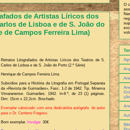
O c
ass
Nar
afados de Artistas Líricos dos
reg
Carlos de Lisboa e de S. João do
sup
exc
e de Campos Ferreira Lima)
vol
Te
Agr
Retratos Litografados de Artistas Líricos dos Teatros de S.
Carlos de Lisboa e de S. João do Porto (2.ª Série)
Arq
Henrique de Campos Ferreira Lima
Art
Subsídios para a História da Litografia em Portugal.Separata
Art
da «Revista de Guimarães», Fasc. 1-2 de 1942. Tip. Minerva
Grá
Vimaranense. Guimarães. 1942. In-8.º, de 23 (1) páginas.
çã
Dim: 15cm x 22,2cm. Brochado.
Art
Exemplar valorizado com uma dedicatória autógrafa do autor
para o Dr. Centeno Fragoso.
Aut
Bom exemplar.
Invulgar.
30€
Bib
Pro