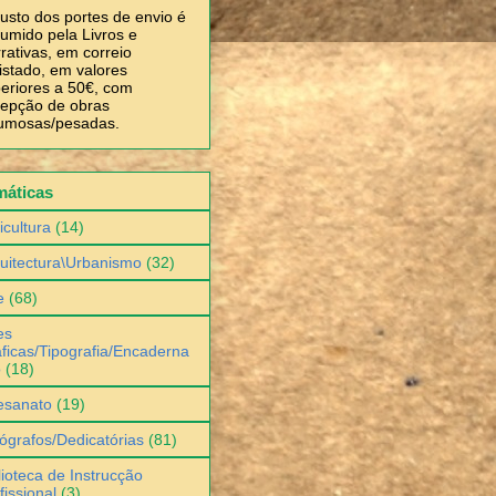
usto dos portes de envio é
umido pela Livros e
rativas, em correio
istado, em valores
eriores a 50€, com
epção de obras
umosas/pesadas.
máticas
icultura
(14)
uitectura\Urbanismo
(32)
e
(68)
es
ficas/Tipografia/Encaderna
o
(18)
esanato
(19)
ógrafos/Dedicatórias
(81)
lioteca de Instrucção
fissional
(3)