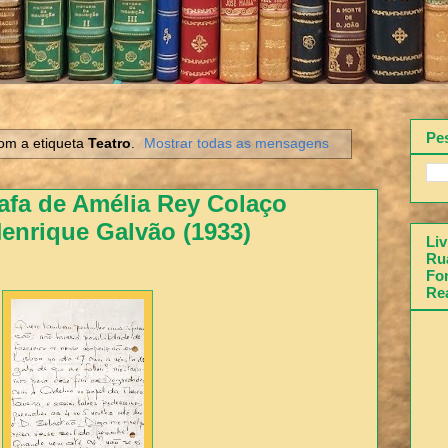
Pe
om a etiqueta
Teatro
.
Mostrar todas as mensagens
afa de Amélia Rey Colaço
enrique Galvão (1933)
Liv
Rua
Fon
Re