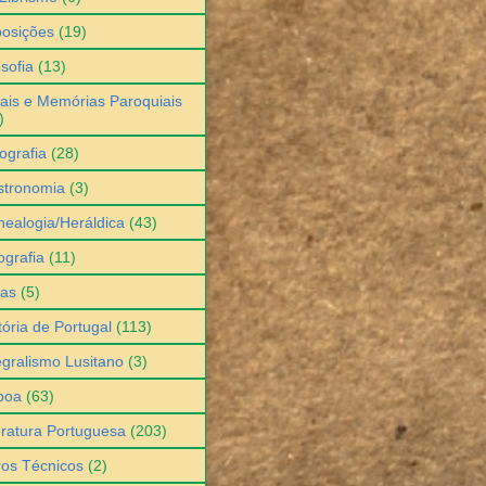
osições
(19)
osofia
(13)
ais e Memórias Paroquiais
)
ografia
(28)
stronomia
(3)
ealogia/Heráldica
(43)
grafia
(11)
ias
(5)
tória de Portugal
(113)
egralismo Lusitano
(3)
boa
(63)
eratura Portuguesa
(203)
ros Técnicos
(2)