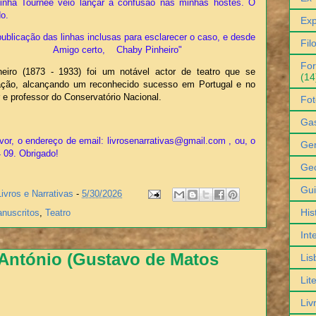
inha Tournée veio lançar a confusão nas minhas hostes. O
do.
Exp
ublicação das linhas inclusas para esclarecer o caso, e desde
Fil
rato. Amigo certo, Chaby Pinheiro"
For
eiro (1873 - 1933) foi um notável actor de teatro que se
(14
ação, alcançando um reconhecido sucesso em Portugal e no
 e professor do Conservatório Nacional.
Fot
Ga
vor, o endereço de email: livrosenarrativas@gmail.com , ou, o
Gen
4 09. Obrigado!
Geo
Gu
Livros e Narrativas
-
5/30/2026
His
nuscritos
,
Teatro
Int
António (Gustavo de Matos
Lis
Lit
Liv