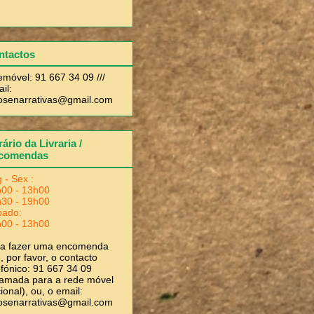
ntactos
emóvel: 91 667 34 09 ///
il:
rosenarrativas@gmail.com
ário da Livraria /
comendas
 - Sex :
00 - 13h00
30 - 19h00
bado:
00 - 13h00
ra fazer uma encomenda
, por favor, o contacto
efónico: 91 667 34 09
amada para a rede móvel
ional), ou, o email:
rosenarrativas@gmail.com