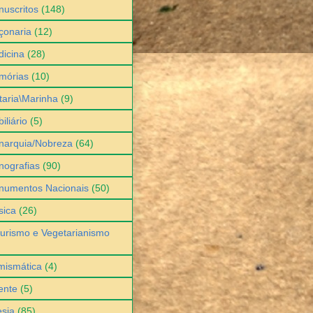
uscritos
(148)
çonaria
(12)
icina
(28)
mórias
(10)
itaria\Marinha
(9)
iliário
(5)
narquia/Nobreza
(64)
ografias
(90)
numentos Nacionais
(50)
sica
(26)
urismo e Vegetarianismo
mismática
(4)
ente
(5)
sia
(85)