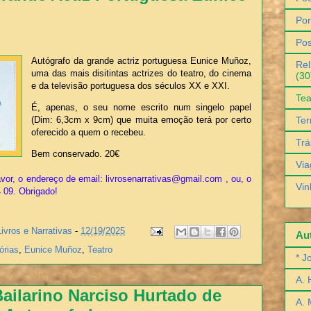
Por
Pos
Autógrafo da grande actriz portuguesa Eunice Muñoz,
Rel
uma das mais disitintas actrizes do teatro, do cinema
(30
e da televisão portuguesa dos séculos XX e XXI.
Tea
É, apenas, o seu nome escrito num singelo papel
Ter
(Dim: 6,3cm x 9cm) que muita emoção terá por certo
oferecido a quem o recebeu.
Trá
Bem conservado. 20€
Via
vor, o endereço de email: livrosenarrativas@gmail.com , ou, o
Vin
4 09. Obrigado!
Livros e Narrativas
-
12/19/2025
Aut
órias
,
Eunice Muñoz
,
Teatro
* J
A. 
Bailarino Narciso Hurtado de
A. 