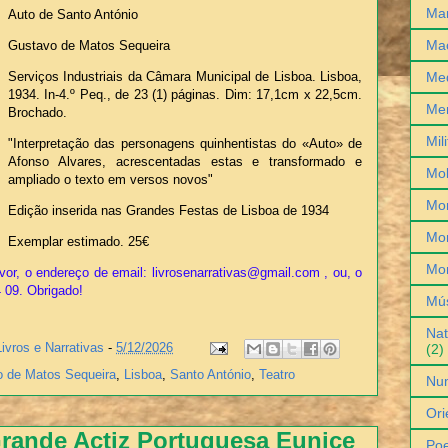
Man
Auto de Santo António
Ma
Gustavo de Matos Sequeira
Med
Serviços Industriais da Câmara Municipal de Lisboa. Lisboa,
1934. In-4.º Peq., de 23 (1) páginas. Dim: 17,1cm x 22,5cm.
Me
Brochado.
Mil
"Interpretação das personagens quinhentistas do «Auto» de
Afonso Alvares, acrescentadas estas e transformado e
Mob
ampliado o texto em versos novos"
Mo
Edição inserida nas Grandes Festas de Lisboa de 1934
Mon
Exemplar estimado. 25€
Mo
vor, o endereço de email: livrosenarrativas@gmail.com , ou, o
4 09. Obrigado!
Mú
Nat
Livros e Narrativas
-
5/12/2026
(2)
 de Matos Sequeira
,
Lisboa
,
Santo António
,
Teatro
Nu
Ori
rande Actiz Portuguesa Eunice
Poe