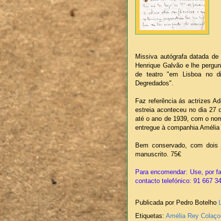
Missiva autógrafa datada de
Henrique Galvão e lhe pergun
de teatro "em Lisboa no 
Degredados".
Faz referência ás actrizes A
estreia aconteceu no dia 27 
até o ano de 1939, com o nom
entregue à companhia Amélia 
Bem conservado, com dois f
manuscrito. 75€
Para encomendar: Use, por fa
contacto telefónico: 91 667 3
Publicada por Pedro Botelho
Etiquetas:
Amélia Rey Colaço