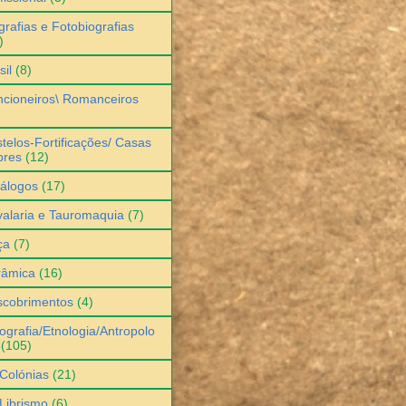
grafias e Fotobiografias
)
sil
(8)
cioneiros\ Romanceiros
telos-Fortificações/ Casas
bres
(12)
álogos
(17)
alaria e Tauromaquia
(7)
ça
(7)
râmica
(16)
scobrimentos
(4)
ografia/Etnologia/Antropolo
(105)
Colónias
(21)
Librismo
(6)