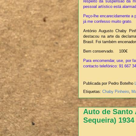
respeito da suspensão da m
pessoal artístico está alarma
Peço-lhe encarecidamente a p
já me confesso muito g
António Augusto Chaby Pinh
destacou na arte da declam
Brasil. Foi também encenador
Bem conservado. 100€
Para encomendar, use, por fa
contacto
telefónico: 91 667 3
Publicada por Pedro Botelho
Etiquetas:
Chaby Pinheiro
,
Ma
Auto de Santo 
Sequeira) 1934