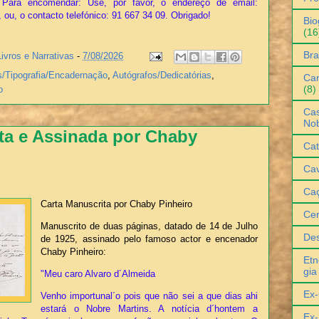
Para encomendar: Use, por favor, o endereço de email:
 ou, o contacto telefónico: 91 667 34 09. Obrigado!
Bio
(16
Bra
Livros e Narrativas
-
7/08/2026
s/Tipografia/Encadernação
,
Autógrafos/Dedicatórias
,
Can
(8)
o
Cas
No
ta e Assinada por Chaby
Cat
Cav
Ca
Carta Manuscrita por Chaby Pinheiro
Ce
Manuscrito de duas páginas, datado de 14 de Julho
De
de 1925, assinado pelo famoso actor e encenador
Chaby Pinheiro:
Etn
gia
"Meu caro Alvaro d´Almeida
Ex-
Venho importunal´o pois que não sei a que dias ahi
estará o Nobre Martins. A notícia d´hontem a
Ex-