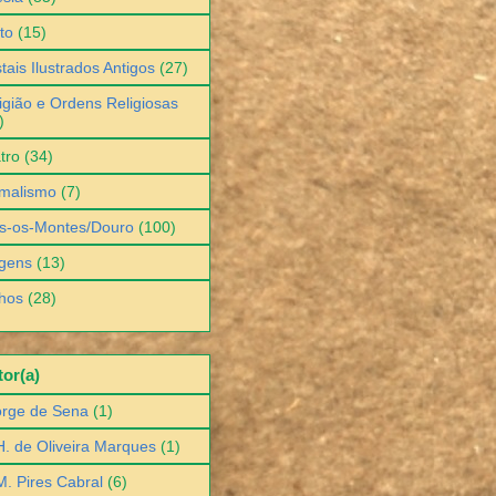
to
(15)
tais Ilustrados Antigos
(27)
igião e Ordens Religiosas
)
tro
(34)
malismo
(7)
s-os-Montes/Douro
(100)
gens
(13)
hos
(28)
or(a)
orge de Sena
(1)
H. de Oliveira Marques
(1)
M. Pires Cabral
(6)