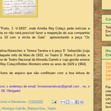
Co
Tel
 "Porto, 2 -V-1933", onde Amélia Rey Colaço pede notícias a
Ema
ta se não será possível fazer a reaparição da sua companhia
liv
dia 19 com a récita de Gala" apresentando a peça "Os
Hor
delina Abranches e Teresa Taveira e à peça D. Sebastião (cuja
En
daquele mês de Maio de 1933, no Teatro D. Maria II (então, e
e de Teatro Nacional de Almeida Garrett e cuja gestão esteve
Seg
Rey Colaço\Robles Monteiro entre os anos de 1929 e 1964).
10h
14h
uros de arquivo que não conflituam com a boa leitura do
Sá
10h
vor, o endereço de email: livrosenarrativas@gmail.com , ou, o
Pa
use
4 09. Obrigado!
tel
(ch
Livros e Narrativas
-
7/24/2026
nac
liv
,
Henrique Galvão
,
Manuscritos
,
Teatro