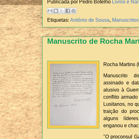
Publicada por Pedro Botelho
Livros e Nar
Etiquetas:
António de Sousa
,
Manuscritos
Manuscrito de Rocha Mar
Rocha Martins (
Manuscrito d
assinado e dat
alusivo à Guerr
conflito armad
Lusitanos, no q
traição do pro
alguns lídere
enganou e chac
"O proconsul Ga