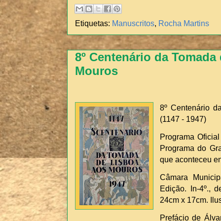
Etiquetas:
Manuscritos
,
Rocha Martins
8º Centenário da Tomada 
Mouros
8º Centenário 
(1147 - 1947)
Programa Oficia
Programa do Gran
que aconteceu en
Câmara Municip
Edição. In-4º., 
24cm x 17cm. Ilus
Prefácio de Ál