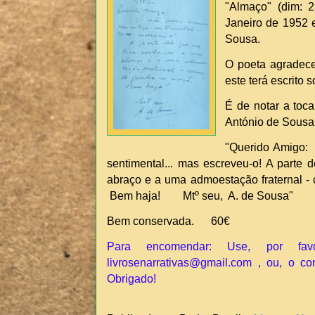
"Almaço" (dim: 
Janeiro de 1952 
Sousa.
O poeta agradec
este terá escrito 
É de notar a toca
António de Sousa
"Querido Amigo: 
sentimental... mas escreveu-o! A parte
abraço e a uma admoestação fraternal 
Bem haja! Mtº seu, A. de Sousa"
Bem conservada. 60€
Para encomendar: Use, por fav
livrosenarrativas@gmail.com , ou, o co
Obrigado!