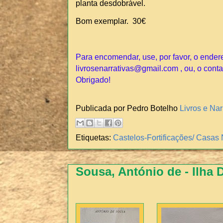
planta desdobrável.
Bom exemplar. 30€
Para encomendar, use, por favor, o ender
livrosenarrativas@gmail.com , ou, o conta
Obrigado!
Publicada por Pedro Botelho
Livros e Nar
Etiquetas:
Castelos-Fortificações/ Casas
Sousa, António de - Ilha 