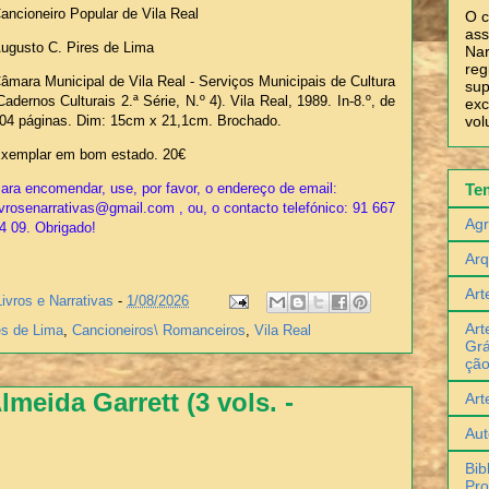
ancioneiro Popular de Vila Real
O c
ass
ugusto C. Pires de Lima
Nar
reg
âmara Municipal de Vila Real - Serviços Municipais de Cultura
sup
Cadernos Culturais 2.ª Série, N.º 4). Vila Real, 1989. In-8.º, de
exc
vol
04 páginas. Dim: 15cm x 21,1cm. Brochado.
xemplar em bom estado. 20€
Te
ara encomendar, use, por favor, o endereço de email:
ivrosenarrativas@gmail.com , ou, o contacto telefónico: 91 667
Agr
4 09. Obrigado!
Arq
Art
Livros e Narrativas
-
1/08/2026
Art
es de Lima
,
Cancioneiros\ Romanceiros
,
Vila Real
Grá
çã
meida Garrett (3 vols. -
Art
Aut
Bib
Pro