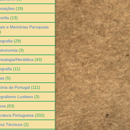
osições
(19)
osofia
(13)
ais e Memórias Paroquiais
)
ografia
(29)
stronomia
(3)
ealogia/Heráldica
(43)
grafia
(11)
ias
(5)
tória de Portugal
(111)
egralismo Lusitano
(3)
boa
(63)
eratura Portuguesa
(202)
ros Técnicos
(2)