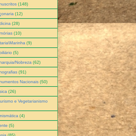
uscritos
(148)
çonaria
(12)
icina
(28)
mórias
(10)
itaria\Marinha
(9)
iliário
(5)
narquia/Nobreza
(62)
ografias
(91)
numentos Nacionais
(50)
sica
(26)
urismo e Vegetarianismo
mismática
(4)
ente
(5)
sia
(85)