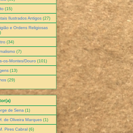
to
(15)
tais Ilustrados Antigos
(27)
igião e Ordens Religiosas
)
tro
(34)
malismo
(7)
s-os-Montes/Douro
(101)
gens
(13)
hos
(29)
or(a)
orge de Sena
(1)
H. de Oliveira Marques
(1)
M. Pires Cabral
(6)