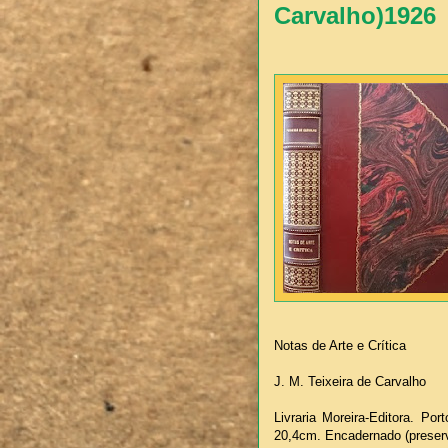
Carvalho)1926
Notas de Arte e Crítica
J. M. Teixeira de Carvalho
Livraria Moreira-Editora. Po
20,4cm. Encadernado (preserv