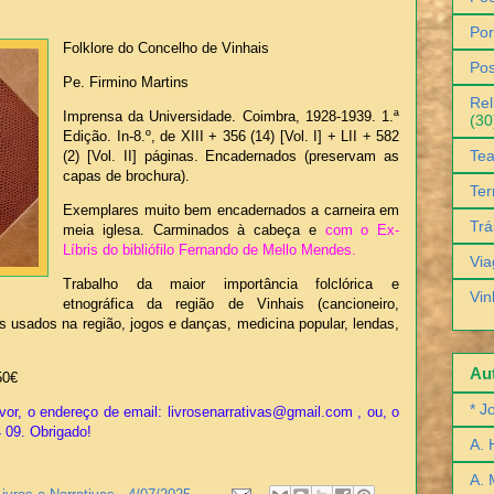
Por
Folklore do Concelho de Vinhais
Pos
Pe. Firmino Martins
Rel
Imprensa da Universidade. Coimbra, 1928-1939. 1.ª
(30
Edição. In-8.º, de XIII + 356 (14) [Vol. I] + LII + 582
Tea
(2) [Vol. II] páginas. Encadernados (preservam as
capas de brochura).
Ter
Exemplares muito bem encadernados a carneira em
Trá
meia iglesa. Carminados à cabeça e
com o Ex-
Líbris do bibliófilo Fernando de Mello Mendes.
Via
Trabalho da maior importância folclórica e
Vin
etnográfica da região de Vinhais (cancioneiro,
s usados na região, jogos e danças, medicina popular, lendas,
Aut
50€
* J
vor, o endereço de email: livrosenarrativas@gmail.com , ou, o
4 09. Obrigado!
A. 
A. 