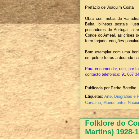
Prefácio de Joaquim Costa
Obra com notas de variadís
Beira, bilhetes postais ilu
pescadores de Portugal, a r
Conde do Ameal, as crises s
ferro forjado, canções popular
Bom exemplar com uma boni
em pele e ferros a dourado n
Para encomendar, use, por fa
contacto telefónico: 91 667 3
Publicada por Pedro Botelho
Etiquetas:
Arte
,
Biografias e 
Carvalho
,
Monumentos Nacio
Folklore do Co
Martins) 1928-