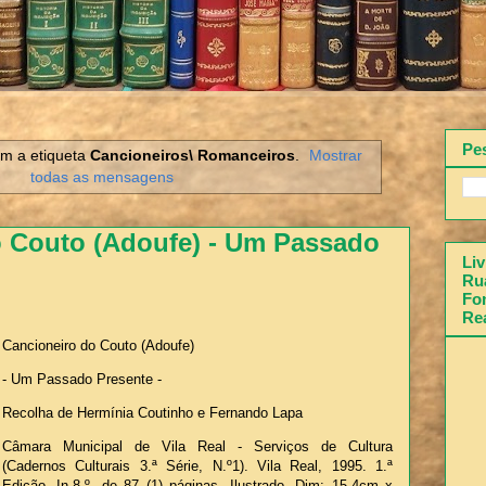
Pe
m a etiqueta
Cancioneiros\ Romanceiros
.
Mostrar
todas as mensagens
o Couto (Adoufe) - Um Passado
Liv
)
Rua
Fon
Re
Cancioneiro do Couto (Adoufe)
- Um Passado Presente -
Recolha de Hermínia Coutinho e Fernando Lapa
Câmara Municipal de Vila Real - Serviços de Cultura
(Cadernos Culturais 3.ª Série, N.º1). Vila Real, 1995. 1.ª
Edição. In-8.º, de 87 (1) páginas. Ilustrado. Dim: 15,4cm x