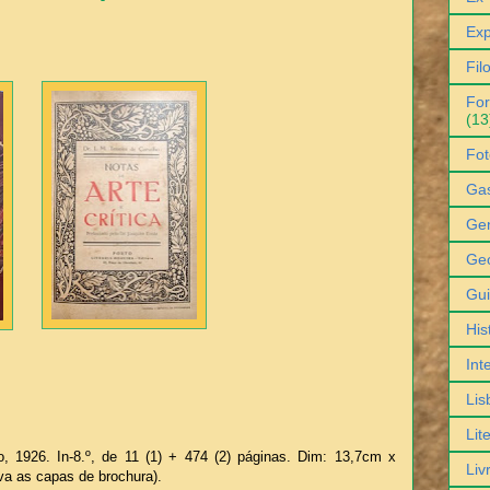
Exp
Fil
For
(13
Fot
Ga
Gen
Geo
Gu
His
Int
Lis
Lit
rto, 1926. In-8.º, de 11 (1) + 474 (2) páginas. Dim: 13,7cm x
Liv
a as capas de brochura).