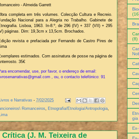
Romanceiro - Almeida Garrett
Bio
(16
Obra completa em três volumes. Colecção Cultura e Recreio.
Fundação Nacional para a Alegria no Trabalho. Gabinete de
Bra
tnografia. Lisboa, 1963. In-8.º, de 296 (IV) + 337 (VII) + 295
(V) páginas. Dim: 19,3cm x 13,5cm. Brochados.
Can
(8)
Edição revista e prefaciada por Fernando de Castro Pires de
Lima
Cas
No
Exemplares estimados. Com assinatura de posse na página de
nterrosto. 35€
Cat
ara encomendar, use, por favor, o endereço de email:
Cav
ivrosenarrativas@gmail.com , ou, o contacto telefónico: 91
Ca
Ce
Livros e Narrativas
-
7/02/2025
De
ncioneiros\ Romanceiros
,
Etnografia/Etnologia/Antropologia
,
Etn
Lima
gia
Ex-
Crítica (J. M. Teixeira de
Ex-