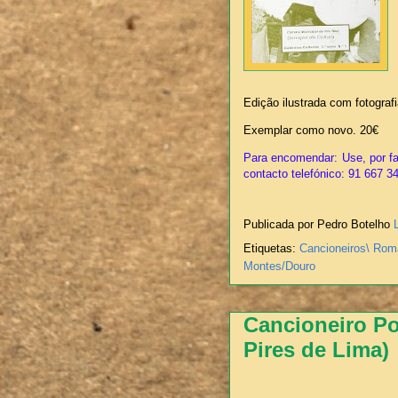
Edição ilustrada com fotograf
Exemplar como novo. 20€
Para encomendar: Use, por fa
contacto telefónico: 91 667 3
Publicada por Pedro Botelho
Etiquetas:
Cancioneiros\ Rom
Montes/Douro
Cancioneiro Po
Pires de Lima)