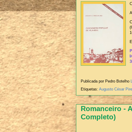
C
A
C
(
1
E
P
l
3
Publicada por Pedro Botelho
Etiquetas:
Augusto César Pir
Romanceiro - Al
Completo)