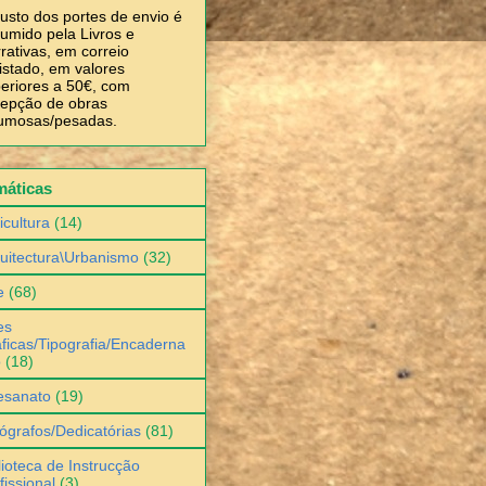
usto dos portes de envio é
umido pela Livros e
rativas, em correio
istado, em valores
eriores a 50€, com
epção de obras
umosas/pesadas.
máticas
icultura
(14)
uitectura\Urbanismo
(32)
e
(68)
es
ficas/Tipografia/Encaderna
o
(18)
esanato
(19)
ógrafos/Dedicatórias
(81)
lioteca de Instrucção
fissional
(3)