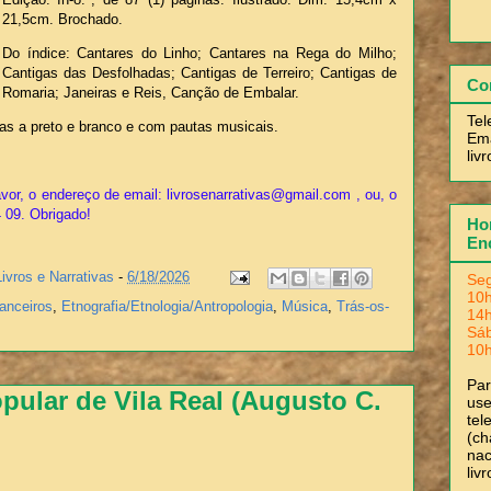
21,5cm. Brochado.
Do índice: Cantares do Linho; Cantares na Rega do Milho;
Cantigas das Desfolhadas; Cantigas de Terreiro; Cantigas de
Co
Romaria; Janeiras e Reis, Canção de Embalar.
Tel
ias a preto e branco e com pautas musicais.
Ema
liv
vor, o endereço de email: livrosenarrativas@gmail.com , ou, o
4 09. Obrigado!
Hor
En
Livros e Narrativas
-
6/18/2026
Seg
10h
anceiros
,
Etnografia/Etnologia/Antropologia
,
Música
,
Trás-os-
14h
Sá
10h
Pa
pular de Vila Real (Augusto C.
use
tel
(ch
nac
liv