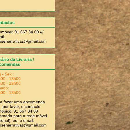
ntactos
emóvel: 91 667 34 09 ///
il:
rosenarrativas@gmail.com
ário da Livraria /
comendas
 - Sex :
00 - 13h00
30 - 19h00
bado:
00 - 13h00
ra fazer uma encomenda
, por favor, o contacto
efónico: 91 667 34 09
amada para a rede móvel
ional), ou, o email:
rosenarrativas@gmail.com