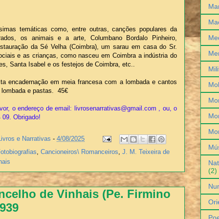
Man
Ma
simas temáticas como, entre outras, canções populares da
Med
strados, os animais e a arte, Columbano Bordalo Pinheiro,
estauração da Sé Velha (Coimbra), um sarau em casa do Sr.
Me
ociais e as crianças, como nasceu em Coimbra a indústria do
es, Santa Isabel e os festejos de Coimbra, etc..
Mil
ta encadernação em meia francesa com a lombada e cantos
Mob
a lombada e pastas. 45€
Mo
vor, o endereço de email: livrosenarrativas@gmail.com , ou, o
Mon
4 09. Obrigado!
Mo
Livros e Narrativas
-
4/08/2025
Mú
Fotobiografias
,
Cancioneiros\ Romanceiros
,
J. M. Teixeira de
nais
Nat
(2)
Nu
ncelho de Vinhais (Pe. Firmino
Ori
1939
Poe