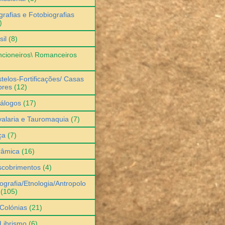
grafias e Fotobiografias
)
sil
(8)
cioneiros\ Romanceiros
telos-Fortificações/ Casas
bres
(12)
álogos
(17)
alaria e Tauromaquia
(7)
ça
(7)
râmica
(16)
scobrimentos
(4)
ografia/Etnologia/Antropolo
(105)
Colónias
(21)
Librismo
(6)