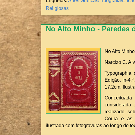
Etiquetas:
Artes Gráficas/Tipografia/Enc
Religiosas
No Alto Minho - Paredes 
No Alto Minho
Narcizo C. Al
Typographia 
Edição. In-4.
17,2cm. Ilust
Conceituad
considerada 
realizado s
Coura e as 
ilustrada com fotogravuras ao longo do te