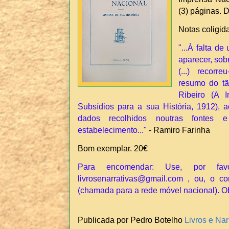
(3) páginas. 
Notas coligid
"...À falta d
aparecer, sob
(...) recor
resumo do tã
Ribeiro (A 
Subsídios para a sua História, 1912), 
dados recolhidos noutras fontes 
estabelecimento..."
- Ramiro Farinha
Bom exemplar. 20€
Para encomendar: Use, por fav
livrosenarrativas@gmail.com , ou, o co
(chamada para a rede móvel nacional). O
Publicada por Pedro Botelho
Livros e Nar