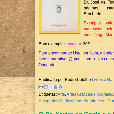
Dr. José de Figu
páginas. Ilus
Brochado.
Exemplar val
manuscrita pelo
musicólogo Mári
Bom exemplar.
Invulgar.
20€
Para encomendar: Use, por favor, o ender
livrosenarrativas@gmail.com , ou, o conta
Obrigado!
Publicada por Pedro Botelho
Livros e Nar
Etiquetas:
Arte
,
Artes Gráficas/Tipografi
Autógrafos/Dedicatórias
,
Henrique de Cam