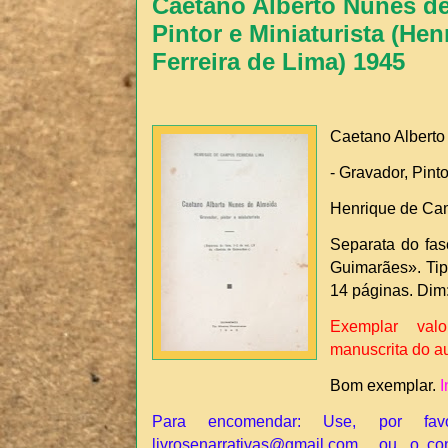
Caetano Alberto Nunes de
Pintor e Miniaturista (H
Ferreira de Lima) 1945
Caetano Albert
- Gravador, Pinto
Henrique de Cam
Separata do fas
Guimarães». Tip
14 páginas. Dim
Exemplar val
manuscrita do a
Bom exemplar.
I
Para encomendar: Use, por fav
livrosenarrativas@gmail.com , ou, o co