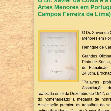
O Dr. Xavier da Costa e a 
Artes Menores em Portuga
Campos Ferreira de Lima)
O Dr. Xavier da 
Menores em Por
Henrique de Cam
Grandes Oficin
Pinto de Sousa,
de Famalicão, 
24,3cm. Brocha
"Palavras pro
Associação d
realizada em 9 de Dezembro de 1942, em 
do homenageado a medalha de honra
Associação premiou os trabalhos do seu
antigo Presidente, Dr. Luiz Xavier Barbos