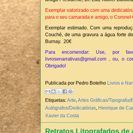
Exemplar valorizado com uma dedicatóri
para o seu camarada e amigo, o Coronel 
Exemplar estimado. Com uma reprodução
Couché, de uma gravura a água forte do i
Burnay. 20€
Para encomendar: Use, por fav
livrosenarrativas@gmail.com , ou, o co
Obrigado!
Publicada por Pedro Botelho
Livros e Nar
Etiquetas:
Arte
,
Artes Gráficas/Tipografi
Autógrafos/Dedicatórias
,
Henrique de Cam
Xavier da Costa
Retratos Litografados de 