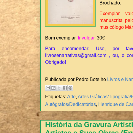
Brochado.
Exemplar val
manuscrita pel
musicólogo Már
Bom exemplar.
Invulgar.
30€
Para encomendar: Use, por fav
livrosenarrativas@gmail.com , ou, o co
Obrigado!
Publicada por Pedro Botelho
Livros e Nar
Etiquetas:
Arte
,
Artes Gráficas/Tipografi
Autógrafos/Dedicatórias
,
Henrique de Cam
História da Gravura Artíst
Artistas e Suas Obras (Er