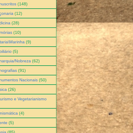
uscritos
(148)
çonaria
(12)
icina
(28)
mórias
(10)
itaria\Marinha
(9)
iliário
(5)
narquia/Nobreza
(62)
ografias
(91)
numentos Nacionais
(50)
sica
(26)
urismo e Vegetarianismo
mismática
(4)
ente
(5)
sia
(85)