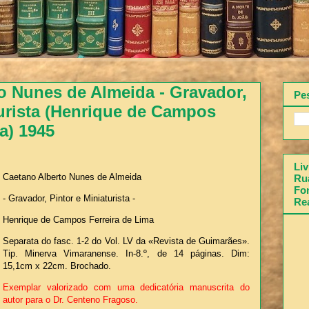
o Nunes de Almeida - Gravador,
Pe
turista (Henrique de Campos
a) 1945
Liv
Caetano Alberto Nunes de Almeida
Rua
Fon
- Gravador, Pintor e Miniaturista -
Re
Henrique de Campos Ferreira de Lima
Separata do fasc. 1-2 do Vol. LV da «Revista de Guimarães».
Tip. Minerva Vimaranense. In-8.º, de 14 páginas. Dim:
15,1cm x 22cm. Brochado.
Exemplar valorizado com uma dedicatória manuscrita do
autor para o Dr. Centeno Fragoso.