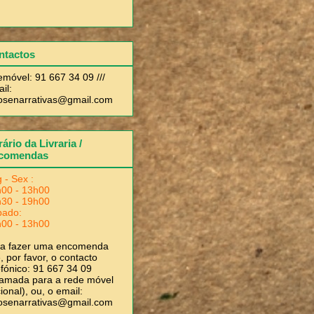
ntactos
emóvel: 91 667 34 09 ///
il:
rosenarrativas@gmail.com
ário da Livraria /
comendas
 - Sex :
00 - 13h00
30 - 19h00
bado:
00 - 13h00
ra fazer uma encomenda
, por favor, o contacto
efónico: 91 667 34 09
amada para a rede móvel
ional), ou, o email:
rosenarrativas@gmail.com