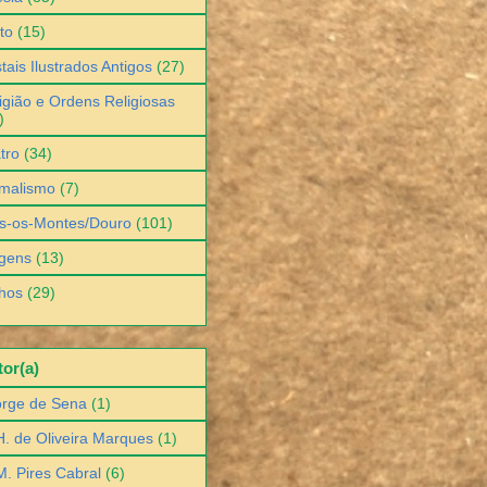
to
(15)
tais Ilustrados Antigos
(27)
igião e Ordens Religiosas
)
tro
(34)
malismo
(7)
s-os-Montes/Douro
(101)
gens
(13)
hos
(29)
or(a)
orge de Sena
(1)
H. de Oliveira Marques
(1)
M. Pires Cabral
(6)