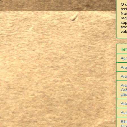
O c
ass
Nar
reg
sup
exc
vol
Te
Agr
Arq
Art
Art
Grá
çã
Art
Aut
Bib
Pro