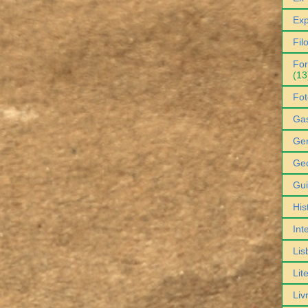
Exp
Fil
For
(13
Fot
Ga
Gen
Geo
Gu
His
Int
Lis
Lit
Liv