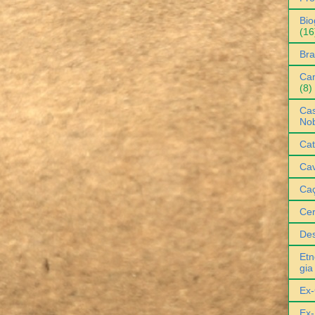
Bio
(16
Bra
Can
(8)
Cas
No
Cat
Cav
Ca
Ce
De
Etn
gia
Ex-
Ex-