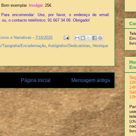
Bom exemplar.
Invulgar.
25€
Para encomendar: Use, por favor, o endereço de email:
 ou, o contacto telefónico: 91 667 34 09. Obrigado!
Co
Tel
Livros e Narrativas
-
7/15/2025
Ema
liv
s/Tipografia/Encadernação
,
Autógrafos/Dedicatórias
,
Henrique
Hor
En
Seg
Página inicial
Mensagem antiga
10h
14h
Sá
10h
Pa
use
tel
(ch
nac
liv