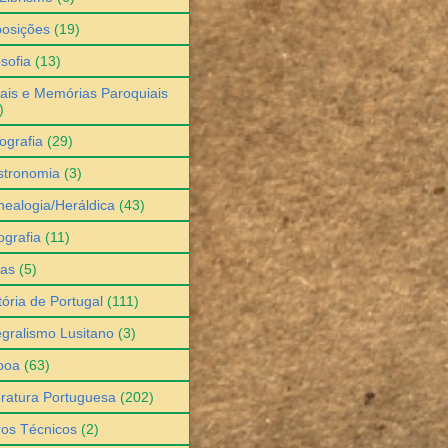
osições
(19)
osofia
(13)
ais e Memórias Paroquiais
)
ografia
(29)
stronomia
(3)
ealogia/Heráldica
(43)
grafia
(11)
ias
(5)
tória de Portugal
(111)
egralismo Lusitano
(3)
boa
(63)
eratura Portuguesa
(202)
ros Técnicos
(2)