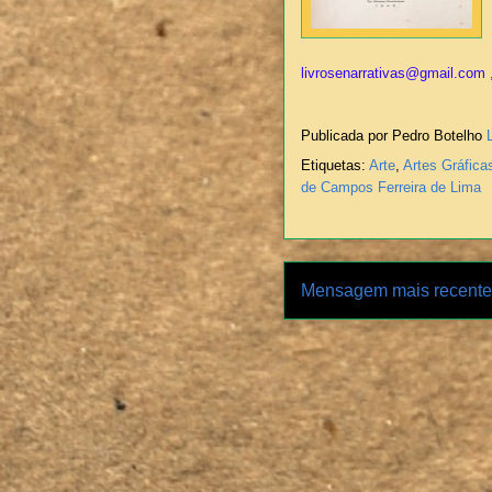
livrosenarrativas@gmail.com ,
Publicada por Pedro Botelho
Etiquetas:
Arte
,
Artes Gráfica
de Campos Ferreira de Lima
Mensagem mais recente