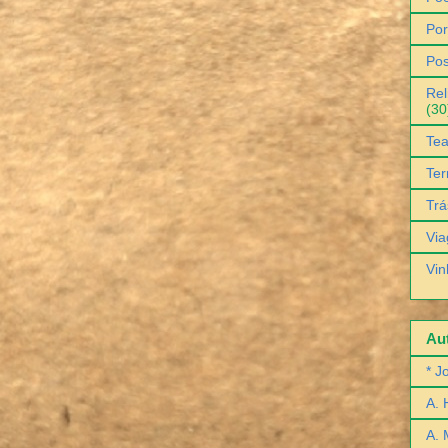
Por
Pos
Rel
(30
Tea
Ter
Trá
Via
Vin
Aut
* J
A. 
A. 