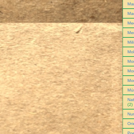
Man
Ma
Med
Me
Mil
Mob
Mo
Mon
Mo
Mú
Nat
(2)
Nu
Ori
Poe