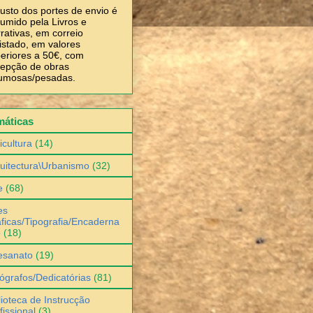
usto dos portes de envio é
umido pela Livros e
rativas, em correio
istado, em valores
eriores a 50€, com
epção de obras
umosas/pesadas.
máticas
icultura
(14)
uitectura\Urbanismo
(32)
e
(68)
es
ficas/Tipografia/Encaderna
o
(18)
esanato
(19)
ógrafos/Dedicatórias
(81)
lioteca de Instrucção
fissional
(3)