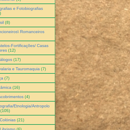
grafias e Fotobiografias
)
sil
(8)
cioneiros\ Romanceiros
telos-Fortificações/ Casas
bres
(12)
álogos
(17)
alaria e Tauromaquia
(7)
ça
(7)
râmica
(16)
scobrimentos
(4)
ografia/Etnologia/Antropolo
(105)
Colónias
(21)
Librismo
(6)