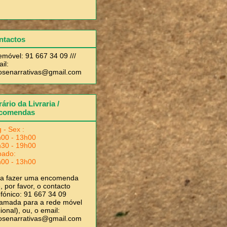
ntactos
emóvel: 91 667 34 09 ///
il:
rosenarrativas@gmail.com
ário da Livraria /
comendas
 - Sex :
00 - 13h00
30 - 19h00
bado:
00 - 13h00
ra fazer uma encomenda
, por favor, o contacto
efónico: 91 667 34 09
amada para a rede móvel
ional), ou, o email:
rosenarrativas@gmail.com