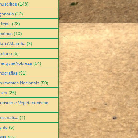
uscritos
(148)
çonaria
(12)
icina
(28)
mórias
(10)
itaria\Marinha
(9)
iliário
(5)
narquia/Nobreza
(64)
ografias
(91)
numentos Nacionais
(50)
sica
(26)
urismo e Vegetarianismo
mismática
(4)
ente
(5)
sia
(85)