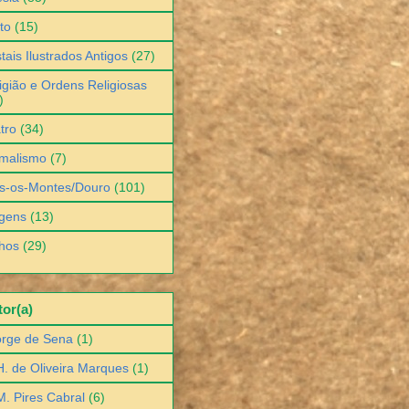
to
(15)
tais Ilustrados Antigos
(27)
igião e Ordens Religiosas
)
tro
(34)
malismo
(7)
s-os-Montes/Douro
(101)
gens
(13)
hos
(29)
or(a)
orge de Sena
(1)
H. de Oliveira Marques
(1)
M. Pires Cabral
(6)