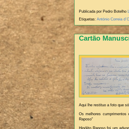
Publicada por Pedro Botelho
Etiquetas:
António Correia d´O
Cartão Manuscr
Aqui lhe restituo a foto que 
Os melhores cumprimentos 
Raposo"
Hipólito Raposo foi um advoga