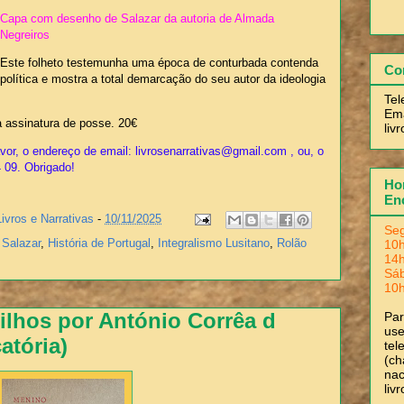
Capa com desenho de Salazar da autoria de Almada
Negreiros
Este folheto testemunha uma época de conturbada contenda
Co
política e mostra a total demarcação do seu autor da ideologia
Tel
Ema
assinatura de posse. 20€
liv
or, o endereço de email: livrosenarrativas@gmail.com , ou, o
4 09. Obrigado!
Hor
En
Livros e Narrativas
-
10/11/2025
Seg
 Salazar
,
História de Portugal
,
Integralismo Lusitano
,
Rolão
10h
14h
Sá
10h
ilhos por António Corrêa d
Pa
use
atória)
tel
(ch
nac
liv