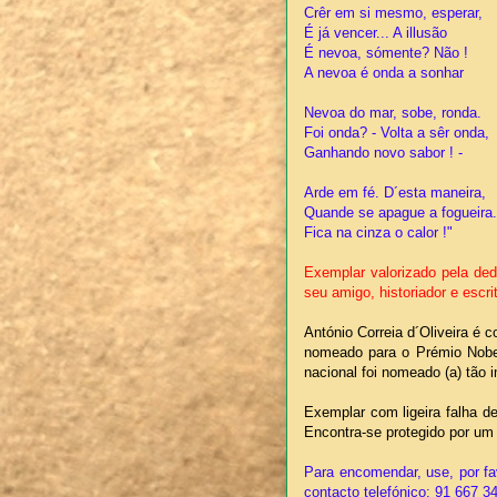
Crêr em si mesmo, esperar,
É já vencer... A illusão
É nevoa, sómente? Não !
A nevoa é onda a sonhar
Nevoa do mar, sobe, ronda.
Foi onda? - Volta a sêr onda,
Ganhando novo sabor ! -
Arde em fé. D´esta maneira,
Quande se apague a fogueira.
Fica na cinza o calor !"
Exemplar valorizado pela ded
seu amigo, historiador e escri
António Correia d´Oliveira é
nomeado para o Prémio Nobel
nacional foi nomeado (a) tão 
Exemplar com ligeira falha d
Encontra-se protegido por um 
Para encomendar, use, por fa
contacto telefónico: 91 667 3