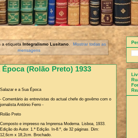
Pe
 a etiqueta
Integralismo Lusitano
.
Mostrar todas as
mensagens
a Época (Rolão Preto) 1933
Liv
Rua
Fon
Salazar e a Sua Época
Re
- Comentário ás entrevistas do actual chefe do govêrno com o
jornalista António Ferro -
Rolão Preto
Composto e impreeso na Imprensa Moderna. Lisboa, 1933.
Edição do Autor. 1.ª Edição. In-8.º, de 32 páginas. Dim:
12,6cm x 18,2cm. Brochado.