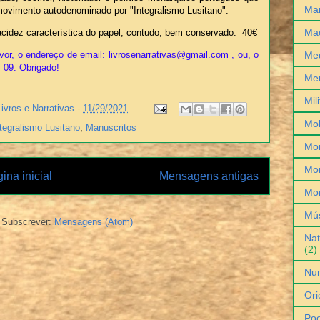
Man
movimento autodenominado por "Integralismo Lusitano".
Ma
acidez característica do papel, contudo, bem conservado. 40€
Med
vor, o endereço de email: livrosenarrativas@gmail.com , ou, o
4 09. Obrigado!
Me
Mil
Livros e Narrativas
-
11/29/2021
Mob
tegralismo Lusitano
,
Manuscritos
Mo
Mon
ina inicial
Mensagens antigas
Mo
Mú
Subscrever:
Mensagens (Atom)
Nat
(2)
Nu
Ori
Poe