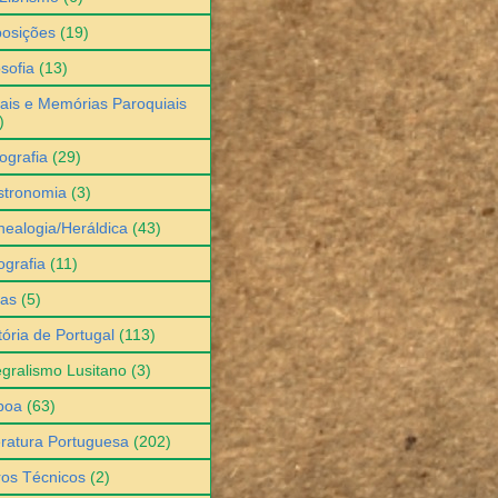
osições
(19)
osofia
(13)
ais e Memórias Paroquiais
)
ografia
(29)
stronomia
(3)
ealogia/Heráldica
(43)
grafia
(11)
ias
(5)
tória de Portugal
(113)
egralismo Lusitano
(3)
boa
(63)
eratura Portuguesa
(202)
ros Técnicos
(2)