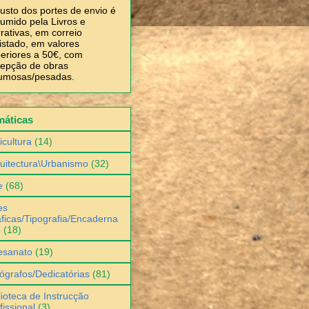
usto dos portes de envio é
umido pela Livros e
rativas, em correio
istado, em valores
eriores a 50€, com
epção de obras
umosas/pesadas.
máticas
icultura
(14)
uitectura\Urbanismo
(32)
e
(68)
es
ficas/Tipografia/Encaderna
o
(18)
esanato
(19)
ógrafos/Dedicatórias
(81)
lioteca de Instrucção
fissional
(3)