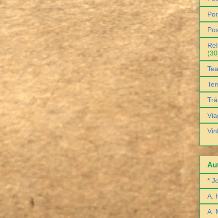
Por
Pos
Rel
(30
Tea
Ter
Trá
Via
Vin
Aut
* J
A. 
A. 