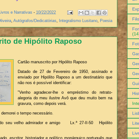
Exp
Livros e Narrativas
-
10/22/2022
Fil
liveira
,
Autógrafos/Dedicatórias
,
Integralismo Lusitano
,
Poesia
For
(14
ito de Hipólito Raposo
Fot
Ga
Cartão manuscrito por Hipólito Raposo
Gen
Datado de 27 de Fevereiro de 1950, assinado e
Geo
enviado por Hipólito Raposo a um destinatário que
não nos é possível identificar:
Gu
"Venho agradecer-lhe o empréstimo do retrato-
His
alegoria do meu ilustre Avô que deu muito bem na
Int
gravura, como depois verá.
Lis
só demorei o tempo necessário.
do seu velho admirador e amigo Lx.ª 27-II-50 Hipólito
Lit
Liv
do, escritor, historiador e político monárquico português que