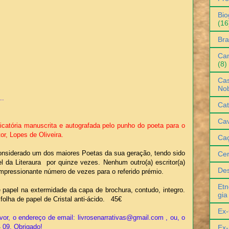
Bio
(16
Bra
Can
(8)
Cas
No
..
Cat
Cav
icatória manuscrita e autografada pelo punho do poeta para o
tor, Lopes de Oliveira.
Ca
 considerado um dos maiores Poetas da sua geração, tendo sido
Ce
 da Literaura por quinze vezes. Nenhum outro(a) escritor(a)
De
impressionante número de vezes para o referido prémio.
Etn
e papel na extermidade da capa de brochura, contudo, integro.
gia
folha de papel de Cristal anti-ácido. 45€
Ex-
vor, o endereço de email: livrosenarrativas@gmail.com , ou, o
4 09. Obrigado!
Ex-