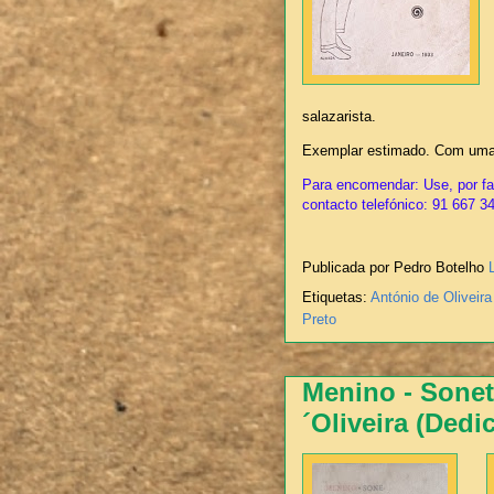
salazarista.
Exemplar estimado. Com uma 
Para encomendar: Use, por fav
contacto telefónico: 91 667 3
Publicada por Pedro Botelho
Etiquetas:
António de Oliveira
Preto
Menino - Sonet
´Oliveira (Dedic