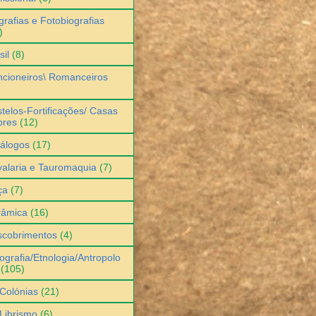
grafias e Fotobiografias
)
sil
(8)
cioneiros\ Romanceiros
telos-Fortificações/ Casas
bres
(12)
álogos
(17)
alaria e Tauromaquia
(7)
ça
(7)
râmica
(16)
scobrimentos
(4)
ografia/Etnologia/Antropolo
(105)
Colónias
(21)
Librismo
(6)