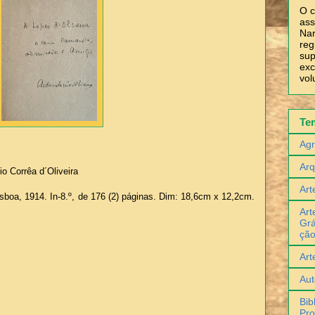
O c
ass
Nar
reg
sup
exc
vol
Te
Agr
Arq
io Corrêa d´Oliveira
Art
Lisboa, 1914. In-8.º, de 176 (2) páginas. Dim: 18,6cm x 12,2cm.
Art
Grá
çã
Art
Aut
Bib
Pro