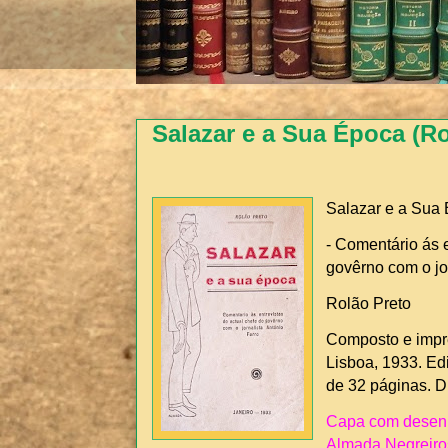
Salazar e a Sua Época (Ro
Salazar e a Sua
- Comentário ás e
govêrno com o jor
Rolão Preto
Composto e impr
Lisboa, 1933. Edi
de 32 páginas. 
Capa com desenh
Almada Negreiro