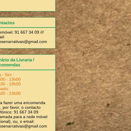
ntactos
emóvel: 91 667 34 09 ///
il:
rosenarrativas@gmail.com
ário da Livraria /
comendas
 - Sex :
00 - 13h00
30 - 19h00
bado:
00 - 13h00
ra fazer uma encomenda
, por favor, o contacto
efónico: 91 667 34 09
amada para a rede móvel
ional), ou, o email:
rosenarrativas@gmail.com