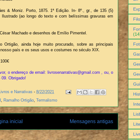
Exp
ães & Moniz. Porto, 1875. 1ª Edição. In- 8º., gr., de 135 (5)
Ilustrado (ao longo do texto e com belíssimas gravuras em
Fil
For
 César Machado e desenhos de Emílio Pimentel.
(14
Fot
 Ortigão, ainda hoje muito procurado, sobre as principais
o nosso país e os seus usos e costumes no século XIX.
Ga
100€
Gen
vor, o endereço de email: livrosenarrativas@gmail.com , ou, o
Geo
4 09. Obrigado!
Gu
Livros e Narrativas
-
8/22/2021
His
l
,
Ramalho Ortigão
,
Termalismo
Int
Lis
ina inicial
Mensagens antigas
Lit
Liv