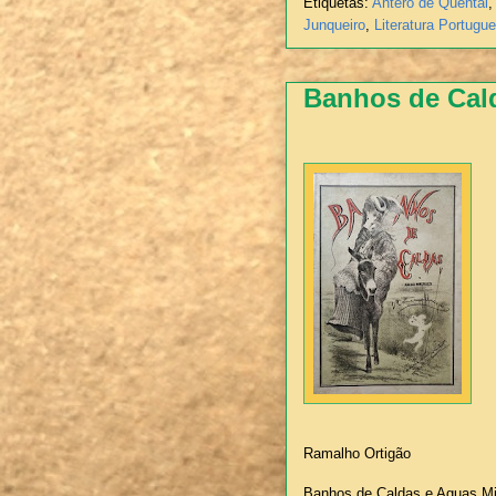
Etiquetas:
Antero de Quental
,
Junqueiro
,
Literatura Portugu
Banhos de Cal
Ramalho Ortigão
Banhos de Caldas e Aguas M