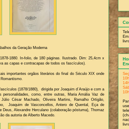
Co
Tel
Ema
liv
abalhos da Geração Moderna
1878-1880. In-folio, de 180 páginas. Ilustrado. Dim: 25,4cm x
Hor
a as capas e contracapas de todos os fascículos).
En
Seg
s importantes orgãos literários do final do Século XIX onde
10h
o Romantismo.
14h
Sá
ascículos (1878/1880), dirigida por Joaquim d´Araújo e com a
10h
as personalidades, como, entre outras, Maria Amália Vaz de
, Júlio César Machado, Oliveira Martins, Ramalho Ortigão,
Pa
lho, Joaquim de Vasconcellos, Antero de Quental, Eça de
use
e Deus, Alexandre Herculano (colaboração póstuma), Thomaz
tel
(ch
 são da autoria de Alberto Macedo.
nac
liv