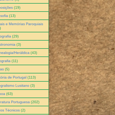
osições
(19)
osofia
(13)
ais e Memórias Paroquiais
)
ografia
(29)
stronomia
(3)
ealogia/Heráldica
(43)
grafia
(11)
ias
(5)
tória de Portugal
(113)
egralismo Lusitano
(3)
boa
(63)
eratura Portuguesa
(202)
ros Técnicos
(2)