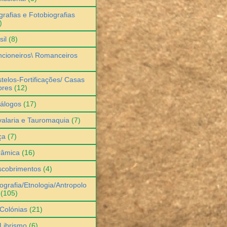
grafias e Fotobiografias
)
sil
(8)
cioneiros\ Romanceiros
telos-Fortificações/ Casas
bres
(12)
álogos
(17)
alaria e Tauromaquia
(7)
ça
(7)
râmica
(16)
scobrimentos
(4)
ografia/Etnologia/Antropolo
(105)
Colónias
(21)
Librismo
(6)