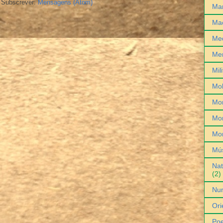
Subscrever:
Mensagens (Atom)
Man
Ma
Med
Me
Mil
Mob
Mo
Mon
Mo
Mú
Nat
(2)
Nu
Ori
Poe