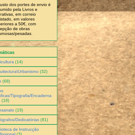
usto dos portes de envio é
umido pela Livros e
rativas, em correio
istado, em valores
eriores a 50€, com
epção de obras
umosas/pesadas.
máticas
icultura
(14)
uitectura\Urbanismo
(32)
e
(68)
es
ficas/Tipografia/Encaderna
o
(18)
esanato
(19)
ógrafos/Dedicatórias
(81)
lioteca de Instrucção
fissional
(3)