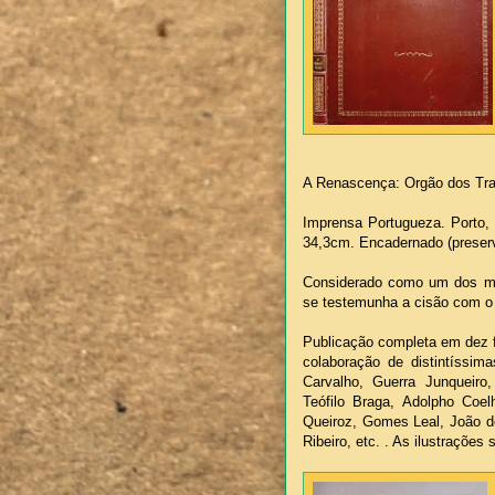
A Renascença: Orgão dos Tr
Imprensa Portugueza. Porto, 
34,3cm. Encadernado (preserv
Considerado como um dos mai
se testemunha a cisão com 
Publicação completa em dez f
colaboração de distintíssim
Carvalho, Guerra Junqueiro
Teófilo Braga, Adolpho Coe
Queiroz, Gomes Leal, João d
Ribeiro, etc. . As ilustrações