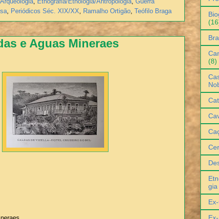
Arqueologia
,
Etnografia/Etnologia/Antropologia
,
Guerra
esa
,
Periódicos Séc. XIX/XX
,
Ramalho Ortigão
,
Teófilo Braga
Bio
(16
Bra
das e Aguas Mineraes
Can
(8)
Cas
No
Cat
Cav
Ca
Ce
De
Etn
gia
Ex-
Ex-
ineraes