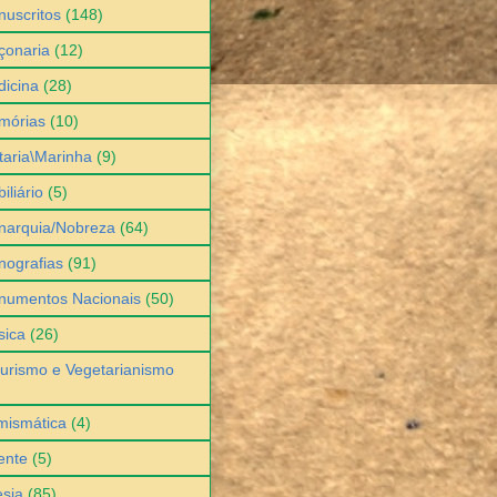
uscritos
(148)
çonaria
(12)
icina
(28)
mórias
(10)
itaria\Marinha
(9)
iliário
(5)
narquia/Nobreza
(64)
ografias
(91)
numentos Nacionais
(50)
sica
(26)
urismo e Vegetarianismo
mismática
(4)
ente
(5)
sia
(85)