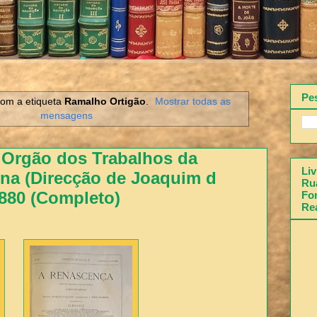
Pe
om a etiqueta
Ramalho Ortigão
.
Mostrar todas as
mensagens
 Orgão dos Trabalhos da
Liv
na (Direcção de Joaquim d
Rua
1880 (Completo)
Fon
Re