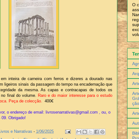
O c
ass
Nar
reg
sup
exc
vol
Te
Agr
Arq
em inteira de carneira com ferros e dizeres a dourado nas
Art
om ligeiros sinais da passagem do tempo na encadernação que
ntegridade da mesma. As capas e contracapas de todos os
Art
no final do volume.
Raro e do maior interesse para o estudo
Grá
poca.
Peça de colecção.
400€
çã
or, o endereço de email: livrosenarrativas@gmail.com , ou, o
Art
4 09. Obrigado!
Aut
Livros e Narrativas
-
1/06/2025
Bib
Pro