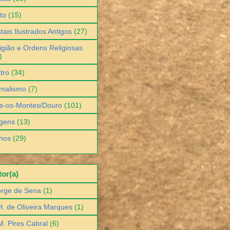
to
(15)
tais Ilustrados Antigos
(27)
igião e Ordens Religiosas
)
tro
(34)
malismo
(7)
s-os-Montes/Douro
(101)
gens
(13)
hos
(29)
or(a)
orge de Sena
(1)
H. de Oliveira Marques
(1)
M. Pires Cabral
(6)