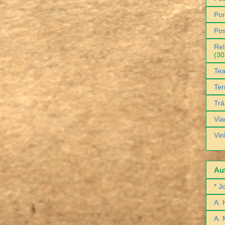
Por
Pos
Rel
(30
Tea
Ter
Trá
Via
Vin
Aut
* J
A. 
A. 