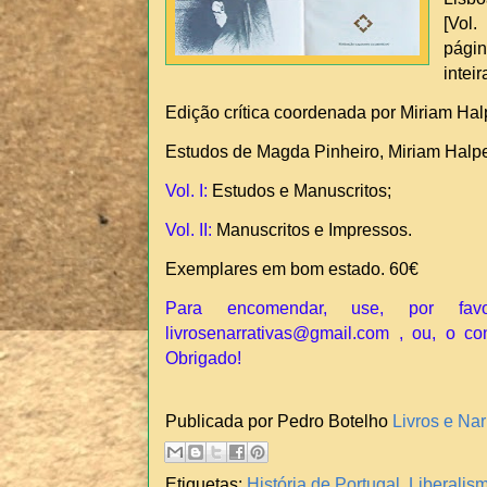
[Vol.
pági
intei
Edição crítica coordenada por Miriam Hal
Estudos de Magda Pinheiro, Miriam Halpe
Vol. I:
Estudos e Manuscritos;
Vol. II:
Manuscritos e Impressos.
Exemplares em bom estado. 60€
Para encomendar, use, por fav
livrosenarrativas@gmail.com , ou, o c
Obrigado!
Publicada por Pedro Botelho
Livros e Nar
Etiquetas:
História de Portugal
,
Liberalis