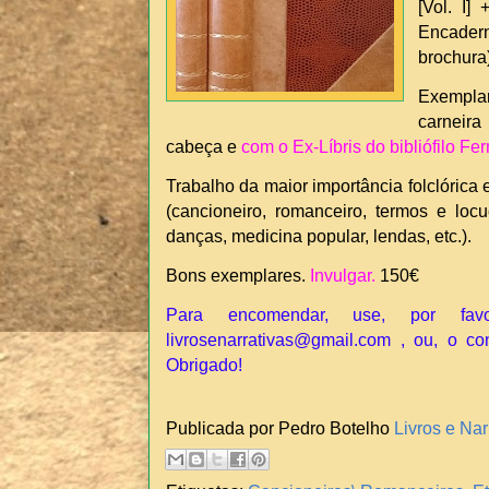
[Vol. I] 
Encader
brochura)
Exempla
carneir
cabeça e
com o Ex-Líbris do bibliófilo F
Trabalho da maior importância folclórica 
(cancioneiro, romanceiro, termos e loc
danças, medicina popular, lendas, etc.).
Bons exemplares.
Invulgar.
150€
Para encomendar, use, por fav
livrosenarrativas@gmail.com , ou, o co
Obrigado!
Publicada por Pedro Botelho
Livros e Nar