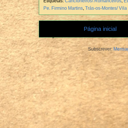
Etiquetas:
Cancioneiros\ Romanceiros
,
Et
Pe. Firmino Martins
,
Trás-os-Montes/ Vila
Página inicial
Subscrever:
Mensag