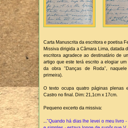
Carta Manuscrita da escritora e poetisa 
Missiva dirigida a Câmara Lima, datada 
escritora agradece ao destinatário de u
artigo que este terá escrito a elogiar um l
da obra "Danças de Roda", naquele
primeira).
O texto ocupa quatro páginas plenas 
Castro no final. Dim: 21,1cm x 17cm.
Pequeno excerto da missiva:
.
.."Quando há dias lhe levei o meu livro 
e simples - estava longe de supôr que V. 