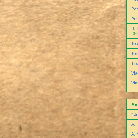
Por
Pos
Rel
(30
Tea
Ter
Trá
Via
Vin
Aut
* J
A. 
A. 