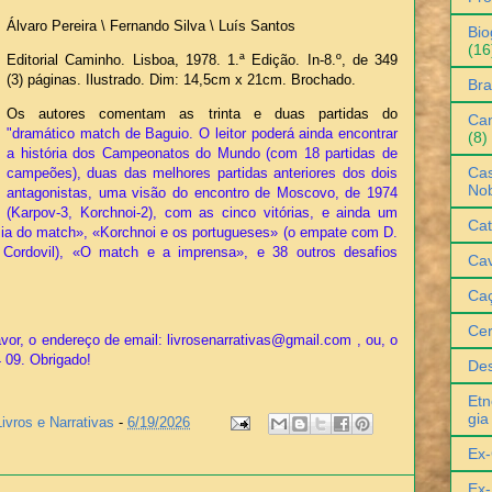
Álvaro Pereira \ Fernando Silva \ Luís Santos
Bio
(16
Editorial Caminho. Lisboa, 1978. 1.ª Edição. In-8.º, de 349
(3) páginas. Ilustrado. Dim: 14,5cm x 21cm. Brochado.
Bra
Os autores comentam as trinta e duas partidas do
Can
"dramático match de Baguio. O leitor poderá ainda encontrar
(8)
a história dos Campeonatos do Mundo (com 18 partidas de
Cas
campeões), duas das melhores partidas anteriores dos dois
No
antagonistas, uma visão do encontro de Moscovo, de 1974
(Karpov-3, Korchnoi-2), com as cinco vitórias, e ainda um
Cat
sia do match», «Korchnoi e os portugueses» (o empate com D.
J. Cordovil), «O match e a imprensa», e 38 outros desafios
Cav
Ca
Ce
vor, o endereço de email: livrosenarrativas@gmail.com , ou, o
4 09. Obrigado!
De
Etn
gia
Livros e Narrativas
-
6/19/2026
Ex-
Ex-