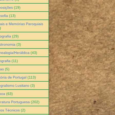
osições
(19)
osofia
(13)
ais e Memórias Paroquiais
)
ografia
(29)
stronomia
(3)
ealogia/Heráldica
(43)
grafia
(11)
ias
(5)
tória de Portugal
(113)
egralismo Lusitano
(3)
boa
(63)
eratura Portuguesa
(202)
ros Técnicos
(2)