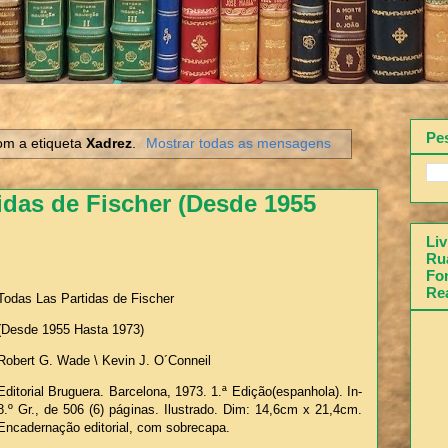
Pe
om a etiqueta
Xadrez
.
Mostrar todas as mensagens
idas de Fischer (Desde 1955
Liv
Rua
Fon
Re
Todas Las Partidas de Fischer
(Desde 1955 Hasta 1973)
Robert G. Wade \ Kevin J. O´Conneil
Editorial Bruguera. Barcelona, 1973. 1.ª Edição(espanhola). In-
8.º Gr., de 506 (6) páginas. Ilustrado. Dim: 14,6cm x 21,4cm.
Encadernação editorial, com sobrecapa.