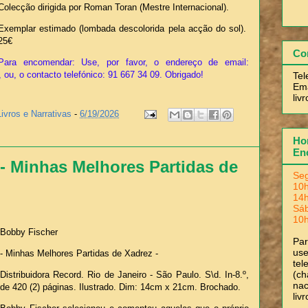
Colecção dirigida por Roman Toran (Mestre Internacional).
Exemplar estimado (lombada descolorida pela acção do sol).
25€
Co
Para encomendar: Use, por favor, o endereço de email:
 ou, o contacto telefónico: 91 667 34 09. Obrigado!
Tel
Ema
liv
Livros e Narrativas
-
6/19/2026
Hor
En
- Minhas Melhores Partidas de
Seg
10h
14h
Sá
10h
Bobby Fischer
Pa
use
- Minhas Melhores Partidas de Xadrez -
tel
(ch
Distribuidora Record. Rio de Janeiro - São Paulo. S\d. In-8.º,
nac
de 420 (2) páginas. Ilustrado. Dim: 14cm x 21cm. Brochado.
liv