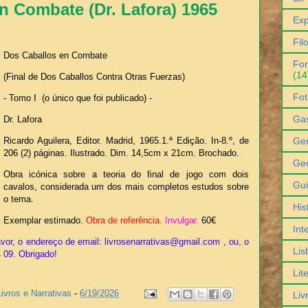
n Combate (Dr. Lafora) 1965
Exp
Fil
Dos Caballos en Combate
For
(14
(Final de Dos Caballos Contra Otras Fuerzas)
Fot
- Tomo I (o único que foi publicado) -
Ga
Dr. Lafora
Gen
Ricardo Aguilera, Editor. Madrid, 1965.1.ª Edição. In-8.º, de
206 (2) páginas. Ilustrado. Dim. 14,5cm x 21cm. Brochado.
Geo
Obra icónica sobre a teoria do final de jogo com dois
Gu
cavalos, considerada um dos mais completos estudos sobre
o tema.
His
Exemplar estimado.
Obra de referência.
Invulgar.
6
0€
Int
vor, o endereço de email: livrosenarrativas@gmail.com , ou, o
Lis
4 09. Obrigado!
Lit
Livros e Narrativas
-
6/19/2026
Liv