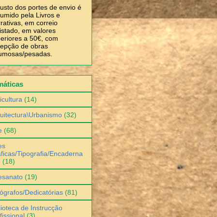
usto dos portes de envio é
umido pela Livros e
rativas, em correio
istado, em valores
eriores a 50€, com
epção de obras
umosas/pesadas.
máticas
icultura
(14)
uitectura\Urbanismo
(32)
e
(68)
es
ficas/Tipografia/Encaderna
o
(18)
esanato
(19)
ógrafos/Dedicatórias
(81)
lioteca de Instrucção
fissional
(3)