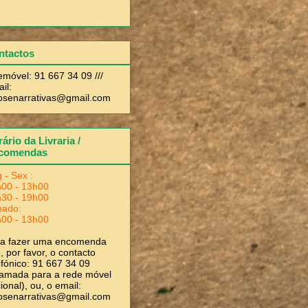
ntactos
emóvel: 91 667 34 09 ///
il:
rosenarrativas@gmail.com
ário da Livraria /
comendas
 - Sex :
00 - 13h00
30 - 19h00
bado:
00 - 13h00
ra fazer uma encomenda
, por favor, o contacto
efónico: 91 667 34 09
amada para a rede móvel
ional), ou, o email:
rosenarrativas@gmail.com