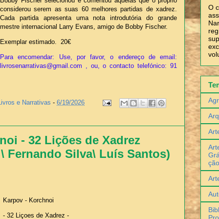
Bobby Fischer selecionou e comentou aquelas que o próprio
O c
considerou serem as suas 60 melhores partidas de xadrez.
ass
Cada partida apresenta uma nota introdutória do grande
Nar
mestre internacional Larry Evans, amigo de Bobby Fischer.
reg
sup
Exemplar estimado. 20€
exc
vol
Para encomendar: Use, por favor, o endereço de email:
livrosenarrativas@gmail.com , ou, o contacto telefónico: 91
Te
Agr
Livros e Narrativas
-
6/19/2026
Arq
Art
noi - 32 Lições de Xadrez
Art
 \ Fernando Silva\ Luís Santos)
Grá
çã
Art
Aut
Karpov - Korchnoi
Bib
- 32 Liçoes de Xadrez -
Pro