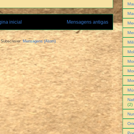
Man
Ma
ina inicial
Mensagens antigas
Med
Me
Subscrever:
Mensagens (Atom)
Mil
Mob
Mo
Mon
Mo
Mú
Nat
(2)
Nu
Ori
Poe