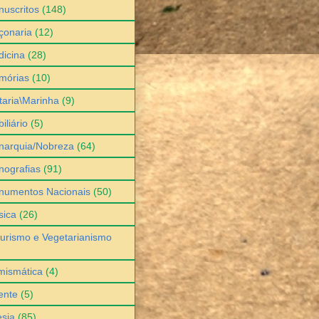
uscritos
(148)
çonaria
(12)
icina
(28)
mórias
(10)
itaria\Marinha
(9)
iliário
(5)
narquia/Nobreza
(64)
ografias
(91)
numentos Nacionais
(50)
sica
(26)
urismo e Vegetarianismo
mismática
(4)
ente
(5)
sia
(85)