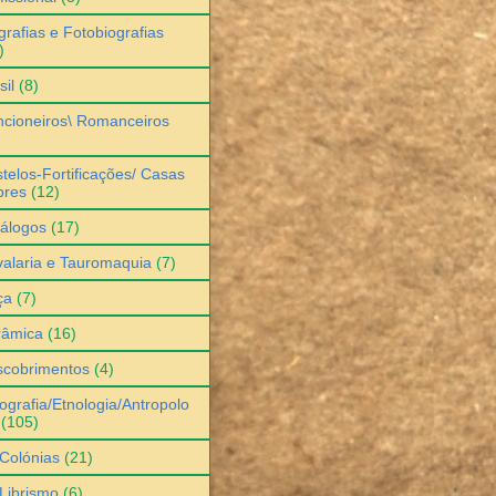
grafias e Fotobiografias
)
sil
(8)
cioneiros\ Romanceiros
telos-Fortificações/ Casas
bres
(12)
álogos
(17)
alaria e Tauromaquia
(7)
ça
(7)
râmica
(16)
scobrimentos
(4)
ografia/Etnologia/Antropolo
(105)
Colónias
(21)
Librismo
(6)