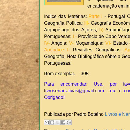
encadernação em inte
Índice das Matérias:
Parte I
- Portugal C
Geografia Política;
III-
Geografia Económ
Arquipélago dos Açores;
b)
Arquipélag
Portuguesas:
I -
Província de Cabo Verd
IV-
Angola;
V-
Moçambique;
VI-
Estado d
Apêndice I-
Revisões Geográficas;
Apê
Geografia; Nota Bibliográfica sôbre a Ge
Portuguesas.
Bom exemplar. 30€
Para encomendar: Use, por fav
livrosenarrativas@gmail.com , ou, o co
Obrigado!
Publicada por Pedro Botelho
Livros e Nar