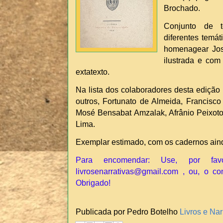
Brochado.
Conjunto de t
diferentes temát
homenagear Jos
ilustrada e co
extatexto.
Na lista dos colaboradores desta edição
outros, Fortunato de Almeida, Francisc
Mosé Bensabat Amzalak, Afrânio Peixoto,
Lima.
Exemplar estimado, com os cadernos ainda
Para encomendar: Use, por fav
livrosenarrativas@gmail.com , ou, o co
Obrigado!
Publicada por Pedro Botelho
Livros e Nar