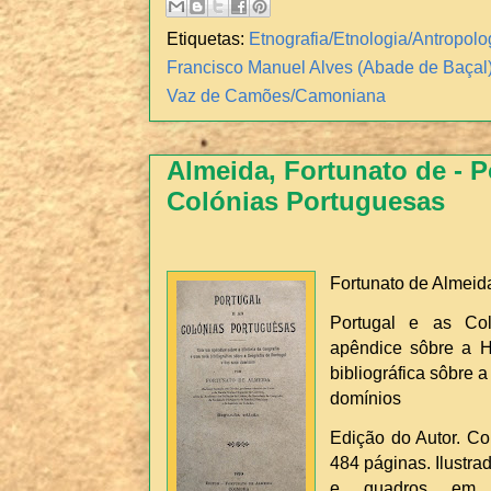
Etiquetas:
Etnografia/Etnologia/Antropolo
Francisco Manuel Alves (Abade de Baçal
Vaz de Camões/Camoniana
Almeida, Fortunato de - P
Colónias Portuguesas
Fortunato de Almeid
Portugal e as Co
apêndice sôbre a H
bibliográfica sôbre 
domínios
Edição do Autor. Coi
484 páginas. Ilustra
e quadros em fo