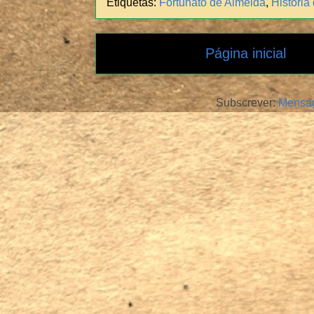
Etiquetas:
Fortunato de Almeida
,
História
Página inicial
Subscrever:
Mensag