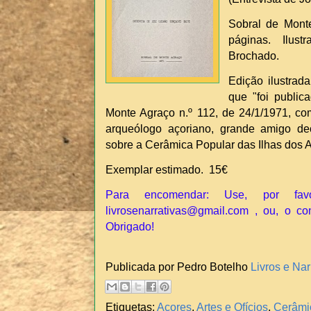
Sobral de Monte
páginas. Ilus
Brochado.
Edição ilustrada
que "foi publi
Monte Agraço n.º 112, de 24/1/1971, com
arqueólogo açoriano, grande amigo de
sobre a Cerâmica Popular das Ilhas dos 
Exemplar estimado. 15€
Para encomendar: Use, por fav
livrosenarrativas@gmail.com , ou, o co
Obrigado!
Publicada por Pedro Botelho
Livros e Nar
Etiquetas:
Açores
,
Artes e Ofícios
,
Cerâmi