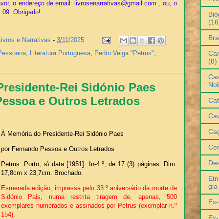
vor, o endereço de email: livrosenarrativas@gmail.com , ou, o
4 09. Obrigado!
Bio
(16
Bra
Livros e Narrativas
-
3/11/2025
Can
Pessoana
,
Literatura Portuguesa
,
Pedro Veiga "Petrus"
,
(8)
Cas
No
residente-Rei Sidónio Paes
Pessoa e Outros Letrados
Cat
Cav
Ca
À Memória do Presidente-Rei Sidónio Paes
Ce
por Fernando Pessoa e Outros Letrados
De
Petrus. Porto, s\ data [1951]. In-4.º, de 17 (3) páginas. Dim:
17,8cm x 23,7cm. Brochado.
Etn
gia
Esmerada edição, impressa pelo 33.º aniversário da morte de
Sidónio Pais, numa restrita tiragem de, apenas, 500
Ex-
exemplares numerados e assinados por Petrus (exemplar n.º
154).
Ex-