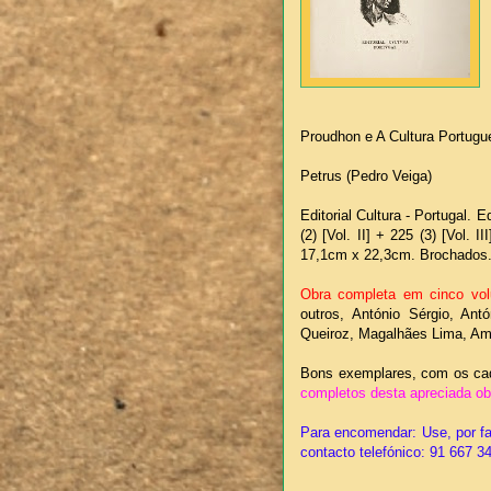
Proudhon e A Cultura Portugu
Petrus (Pedro Veiga)
Editorial Cultura - Portugal. E
(2) [Vol. II] + 225 (3) [Vol. I
17,1cm x 22,3cm. Brochados
Obra completa em cinco vo
outros, António Sérgio, Ant
Queiroz, Magalhães Lima, Amo
Bons exemplares, com os cad
completos desta apreciada obr
Para encomendar: Use, por fa
contacto telefónico: 91 667 3