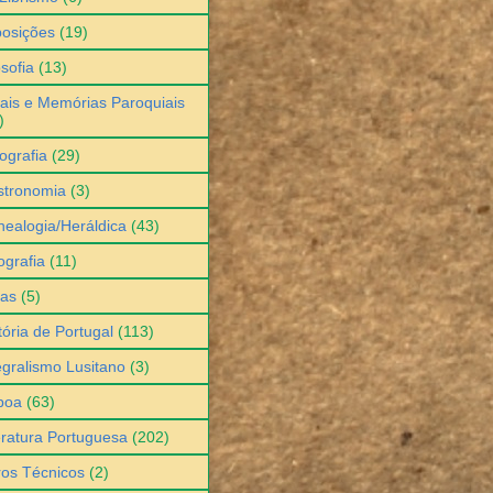
osições
(19)
osofia
(13)
ais e Memórias Paroquiais
)
ografia
(29)
stronomia
(3)
ealogia/Heráldica
(43)
grafia
(11)
ias
(5)
tória de Portugal
(113)
egralismo Lusitano
(3)
boa
(63)
eratura Portuguesa
(202)
ros Técnicos
(2)