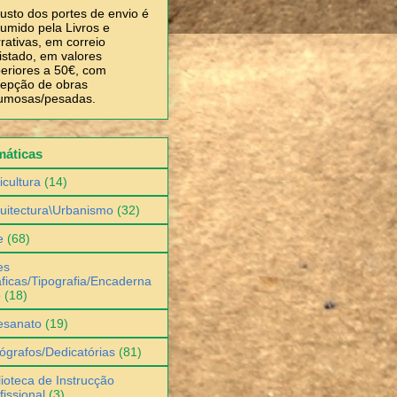
usto dos portes de envio é
umido pela Livros e
rativas, em correio
istado, em valores
eriores a 50€, com
epção de obras
umosas/pesadas.
máticas
icultura
(14)
uitectura\Urbanismo
(32)
e
(68)
es
ficas/Tipografia/Encaderna
o
(18)
esanato
(19)
ógrafos/Dedicatórias
(81)
lioteca de Instrucção
fissional
(3)