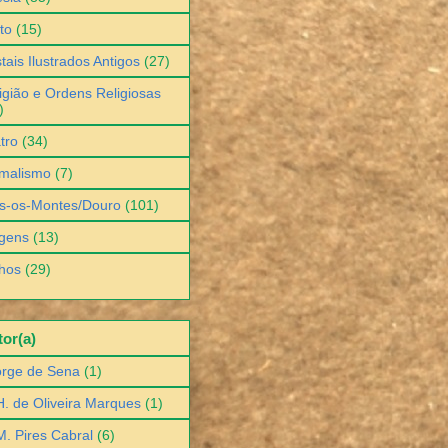
to
(15)
tais Ilustrados Antigos
(27)
igião e Ordens Religiosas
)
tro
(34)
malismo
(7)
s-os-Montes/Douro
(101)
gens
(13)
hos
(29)
or(a)
orge de Sena
(1)
H. de Oliveira Marques
(1)
M. Pires Cabral
(6)