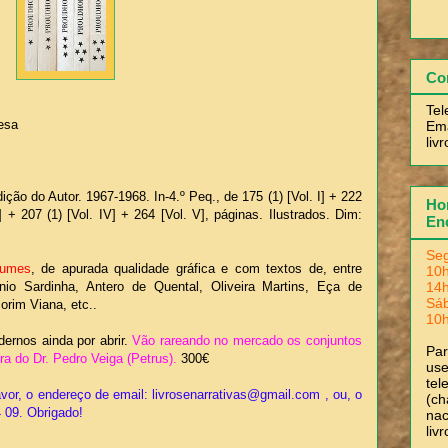
Co
Tel
esa
Ema
liv
dição do Autor. 1967-1968. In-4.º Peq., de 175 (1) [Vol. I] + 222
Hor
II] + 207 (1) [Vol. IV] + 264 [Vol. V], páginas. Ilustrados. Dim:
En
.
Seg
lumes
, de apurada qualidade gráfica e com textos de, entre
10h
14h
ónio Sardinha, Antero de Quental, Oliveira Martins, Eça de
Sá
rim Viana, etc..
10h
ernos ainda por abrir.
Vão rareando no mercado os conjuntos
Pa
a do Dr. Pedro Veiga (Petrus).
300€
use
tel
vor, o endereço de email: livrosenarrativas@gmail.com , ou, o
(ch
4 09. Obrigado!
nac
liv