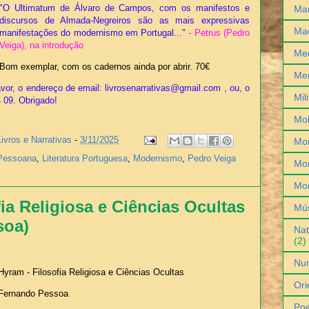
"O Ultimatum de Álvaro de Campos, com os manifestos e
Man
discursos de Almada-Negreiros são as mais expressivas
Ma
manifestações do modernismo em Portugal..."
- Petrus (Pedro
Veiga), na introdução
Med
Bom exemplar, com os cadernos ainda por abrir. 70€
Me
vor, o endereço de email: livrosenarrativas@gmail.com , ou, o
Mil
4 09. Obrigado!
Mob
Livros e Narrativas
-
3/11/2025
Mo
Pessoana
,
Literatura Portuguesa
,
Modernismo
,
Pedro Veiga
Mon
Mo
ia Religiosa e Ciências Ocultas
Mú
soa)
Nat
(2)
Nu
Hyram - Filosofia Religiosa e Ciências Ocultas
Ori
Fernando Pessoa
Poe