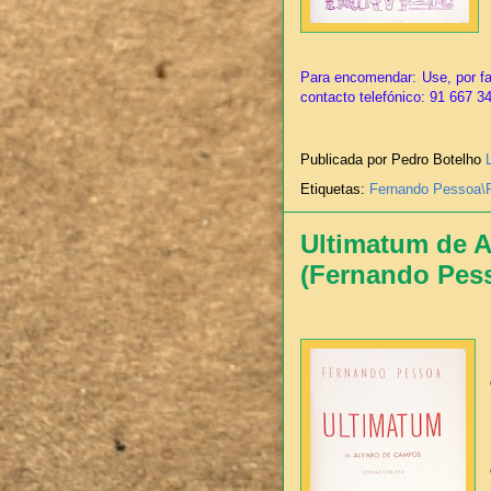
Para encomendar: Use, por fa
contacto telefónico: 91 667 3
Publicada por Pedro Botelho
Etiquetas:
Fernando Pessoa\
Ultimatum de A
(Fernando Pes