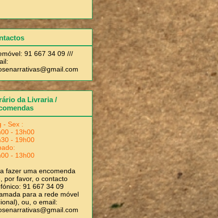
ntactos
emóvel: 91 667 34 09 ///
il:
rosenarrativas@gmail.com
ário da Livraria /
comendas
 - Sex :
00 - 13h00
30 - 19h00
bado:
00 - 13h00
ra fazer uma encomenda
, por favor, o contacto
efónico: 91 667 34 09
amada para a rede móvel
ional), ou, o email:
rosenarrativas@gmail.com