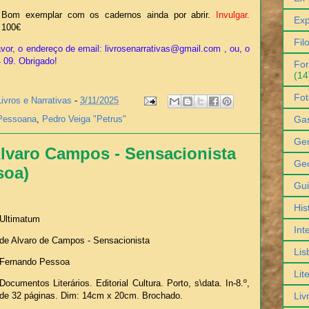
Bom exemplar com os cadernos ainda por abrir.
Invulgar.
Exp
100€
Fil
vor, o endereço de email: livrosenarrativas@gmail.com , ou, o
4 09. Obrigado!
For
(14
Fot
Livros e Narrativas
-
3/11/2025
Ga
Pessoana
,
Pedro Veiga "Petrus"
Gen
lvaro Campos - Sensacionista
Geo
soa)
Gu
His
Ultimatum
Int
de Alvaro de Campos - Sensacionista
Lis
Fernando Pessoa
Lit
Documentos Literários. Editorial Cultura. Porto, s\data. In-8.º,
Liv
de 32 páginas. Dim: 14cm x 20cm. Brochado.