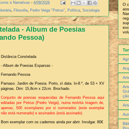
Livros e Narrativas
-
4/09/2026
O c
ass
iterária
,
Filosofia
,
Pedro Veiga "Petrus"
,
Política
,
Sociologia
Nar
reg
sup
exc
telada - Album de Poesias
vol
nando Pessoa)
Te
Distância Constelada
Agr
- Album de Poesias Esparsas -
Arq
Fernando Pessoa
Art
Parnaso. Jardim de Poesia. Porto, s\ data. In-8.º, de 53 + XV
Art
páginas. Dim: 15,8cm x 22cm. Brochado.
Grá
çã
Conjunto de poesias esquecidas de Fernando Pessoa aqui
editadas por Petrus (Pedro Veiga), numa restrita tiragem de,
Art
apenas, 500 exemplares por si numerados (este exemplar
não está numerado) e assinados (está assinado).
Aut
Bom exemplar com os cadernos ainda por abrir. Invulgar. 80€
Bib
Pro