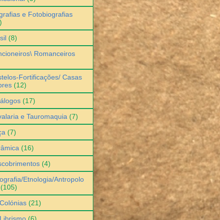
grafias e Fotobiografias
)
sil
(8)
cioneiros\ Romanceiros
telos-Fortificações/ Casas
bres
(12)
álogos
(17)
alaria e Tauromaquia
(7)
ça
(7)
râmica
(16)
scobrimentos
(4)
ografia/Etnologia/Antropolo
(105)
Colónias
(21)
Librismo
(6)