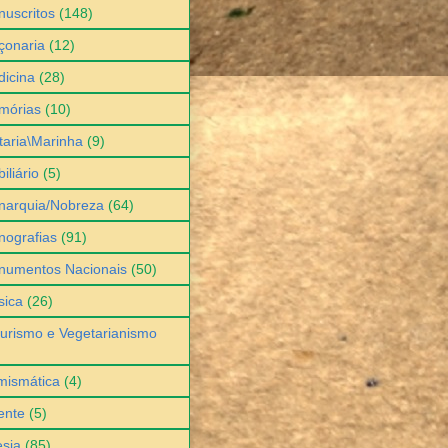
uscritos
(148)
çonaria
(12)
icina
(28)
mórias
(10)
itaria\Marinha
(9)
iliário
(5)
narquia/Nobreza
(64)
ografias
(91)
numentos Nacionais
(50)
sica
(26)
urismo e Vegetarianismo
mismática
(4)
ente
(5)
sia
(85)