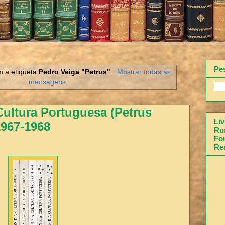
Pe
 a etiqueta
Pedro Veiga "Petrus"
.
Mostrar todas as
mensagens
ultura Portuguesa (Petrus
Liv
1967-1968
Rua
Fon
Re