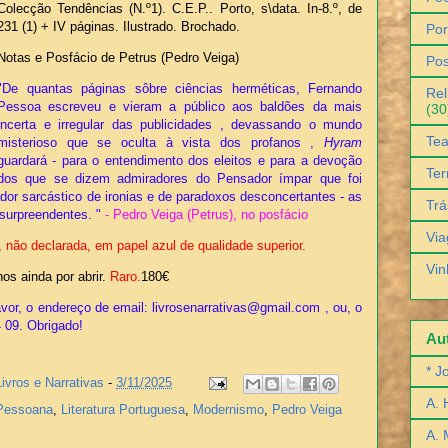
Colecção Tendências (N.º1). C.E.P.. Porto, s\data. In-8.º, de
231 (1) + IV páginas. Ilustrado. Brochado.
Por
Notas e Posfácio de Petrus (Pedro Veiga)
Pos
"De quantas páginas sôbre ciências herméticas, Fernando
Rel
Pessoa escreveu e vieram a público aos baldões da mais
(30
incerta e irregular das publicidades , devassando o mundo
Tea
misterioso que se oculta à vista dos profanos ,
Hyram
guardará - para o entendimento dos eleitos e para a devoção
Ter
dos que se dizem admiradores do Pensador ímpar que foi
ador sarcástico de ironias e de paradoxos desconcertantes - as
Trá
 surpreendentes. "
- Pedro Veiga (Petrus), no posfácio
Via
 não declarada, em papel azul de qualidade superior.
Vin
s ainda por abrir.
Raro.
180€
vor, o endereço de email: livrosenarrativas@gmail.com , ou, o
4 09. Obrigado!
Aut
* J
Livros e Narrativas
-
3/11/2025
A. 
Pessoana
,
Literatura Portuguesa
,
Modernismo
,
Pedro Veiga
A. 