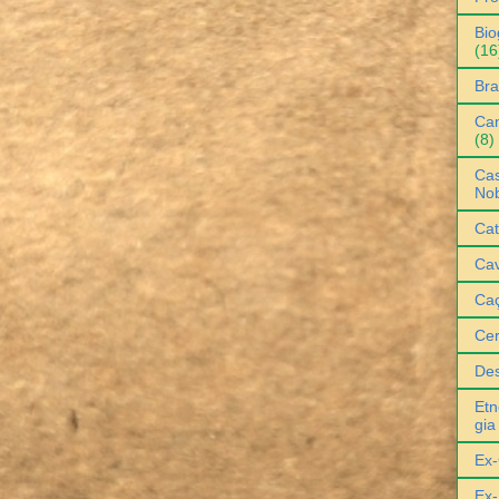
Bio
(16
Bra
Can
(8)
Cas
No
Cat
Cav
Ca
Ce
De
Etn
gia
Ex-
Ex-