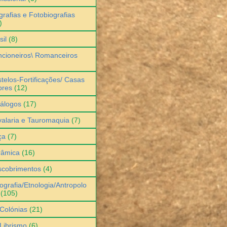
grafias e Fotobiografias
)
sil
(8)
cioneiros\ Romanceiros
telos-Fortificações/ Casas
bres
(12)
álogos
(17)
alaria e Tauromaquia
(7)
ça
(7)
râmica
(16)
scobrimentos
(4)
ografia/Etnologia/Antropolo
(105)
Colónias
(21)
Librismo
(6)