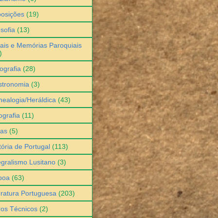
osições
(19)
osofia
(13)
ais e Memórias Paroquiais
)
ografia
(28)
stronomia
(3)
ealogia/Heráldica
(43)
grafia
(11)
ias
(5)
tória de Portugal
(113)
egralismo Lusitano
(3)
boa
(63)
eratura Portuguesa
(203)
ros Técnicos
(2)