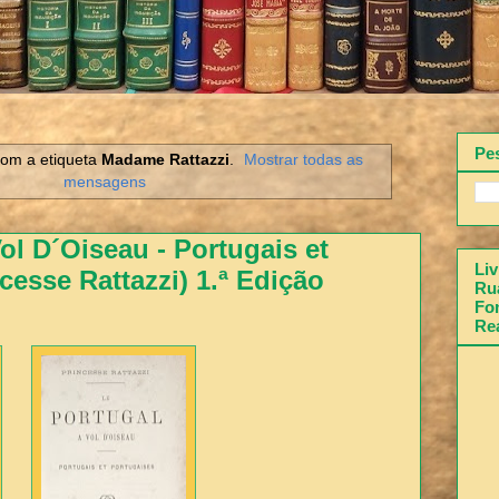
Pe
om a etiqueta
Madame Rattazzi
.
Mostrar todas as
mensagens
ol D´Oiseau - Portugais et
Liv
cesse Rattazzi) 1.ª Edição
Rua
Fon
Re