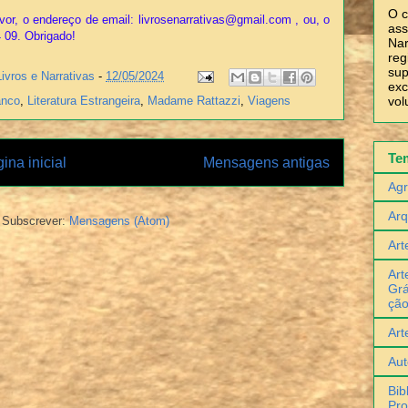
O c
vor, o endereço de email: livrosenarrativas@gmail.com , ou, o
ass
4 09. Obrigado!
Nar
reg
sup
Livros e Narrativas
-
12/05/2024
exc
vol
anco
,
Literatura Estrangeira
,
Madame Rattazzi
,
Viagens
Te
ina inicial
Mensagens antigas
Agr
Arq
Subscrever:
Mensagens (Atom)
Art
Art
Grá
çã
Art
Aut
Bib
Pro