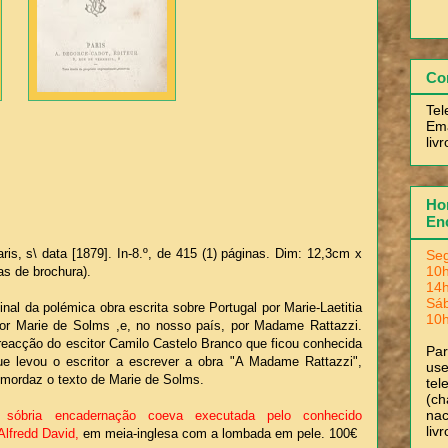
Co
Tel
Ema
liv
Hor
En
ris, s\ data [1879]. In-8.º, de 415 (1) páginas. Dim: 12,3cm x
Seg
10h
s de brochura).
14h
Sá
inal da polémica obra escrita sobre Portugal por Marie-Laetitia
10h
or Marie de Solms ,e, no nosso país, por Madame Rattazzi.
reacção do escitor Camilo Castelo Branco que ficou conhecida
Pa
ue levou o escritor a escrever a obra "A Madame Rattazzi",
use
a mordaz o texto de Marie de Solms.
tel
(ch
nac
óbria encadernação coeva executada pelo conhecido
liv
Alfredd David,
em
meia-inglesa com a lombada em pele. 100€