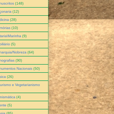
uscritos
(148)
çonaria
(12)
icina
(28)
mórias
(10)
itaria\Marinha
(9)
iliário
(5)
narquia/Nobreza
(64)
ografias
(90)
numentos Nacionais
(50)
sica
(26)
urismo e Vegetarianismo
mismática
(4)
ente
(5)
sia
(85)