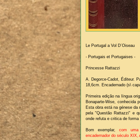
Le Portugal a Vol D´Oiseau
- Portugais et Portugaises -
Princesse Rattazzi
A. Degorce-Cadot, Éditeur. Pa
18,6cm. Encadernado (s\ capa
Primeira edição na língua orig
Bonaparte-Wise, conhecida p
Esta obra está na génese da 
pela "Questão Rattazzi" e q
onde refuta e critica de form
Bom exemplar,
com uma s
encadernador do século XIX, 