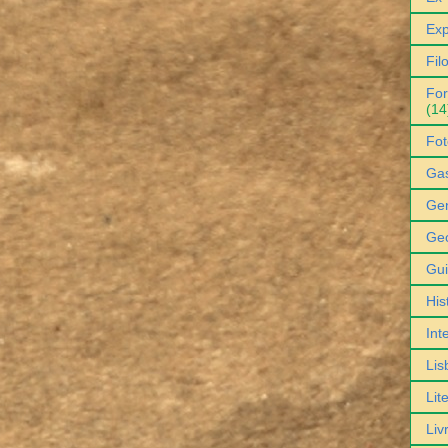
Exp
Fil
For
(14
Fot
Ga
Gen
Geo
Gu
His
Int
Lis
Lit
Liv