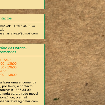
ntactos
emóvel: 91 667 34 09 ///
il:
rosenarrativas@gmail.com
ário da Livraria /
comendas
 - Sex :
00 - 13h00
30 - 19h00
bado:
00 - 13h00
ra fazer uma encomenda
, por favor, o contacto
efónico: 91 667 34 09
amada para a rede móvel
ional), ou, o email:
rosenarrativas@gmail.com