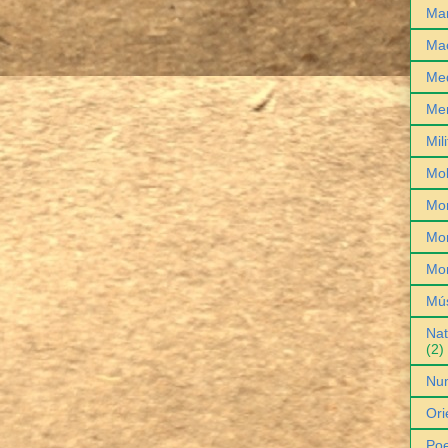
Man
Ma
Med
Me
Mil
Mob
Mo
Mon
Mo
Mú
Nat
(2)
Nu
Ori
Poe