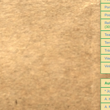
Por
Pos
Rel
(30
Tea
Ter
Trá
Via
Vin
Aut
* J
A. 
A. 