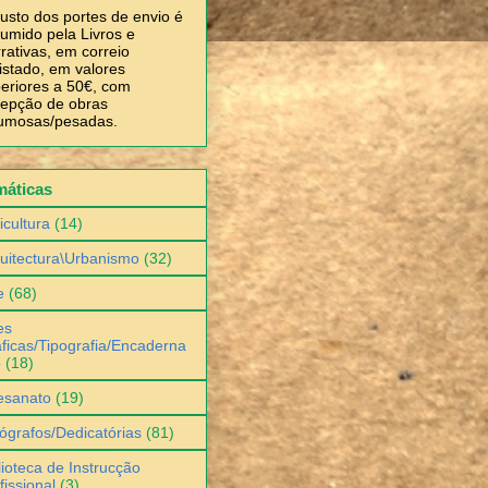
usto dos portes de envio é
umido pela Livros e
rativas, em correio
istado, em valores
eriores a 50€, com
epção de obras
umosas/pesadas.
máticas
icultura
(14)
uitectura\Urbanismo
(32)
e
(68)
es
ficas/Tipografia/Encaderna
o
(18)
esanato
(19)
ógrafos/Dedicatórias
(81)
lioteca de Instrucção
fissional
(3)