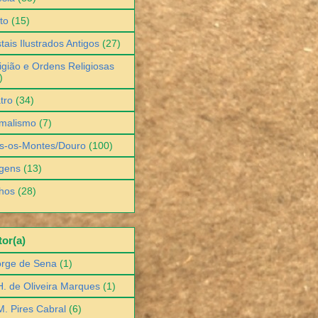
to
(15)
tais Ilustrados Antigos
(27)
igião e Ordens Religiosas
)
tro
(34)
malismo
(7)
s-os-Montes/Douro
(100)
gens
(13)
hos
(28)
or(a)
orge de Sena
(1)
H. de Oliveira Marques
(1)
M. Pires Cabral
(6)