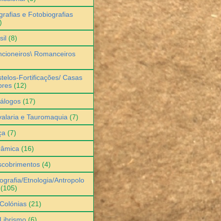
grafias e Fotobiografias
)
sil
(8)
cioneiros\ Romanceiros
telos-Fortificações/ Casas
bres
(12)
álogos
(17)
alaria e Tauromaquia
(7)
ça
(7)
râmica
(16)
scobrimentos
(4)
ografia/Etnologia/Antropolo
(105)
Colónias
(21)
Librismo
(6)