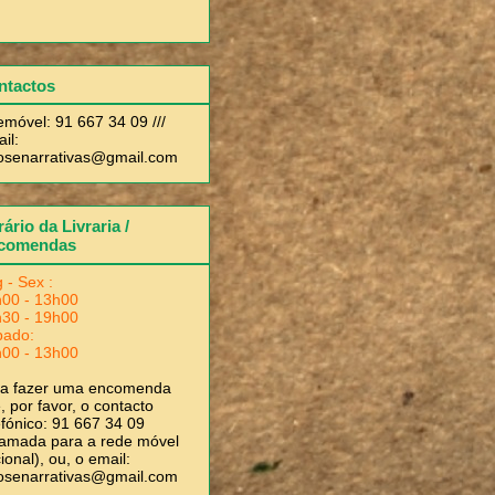
ntactos
emóvel: 91 667 34 09 ///
il:
rosenarrativas@gmail.com
ário da Livraria /
comendas
 - Sex :
00 - 13h00
30 - 19h00
bado:
00 - 13h00
ra fazer uma encomenda
, por favor, o contacto
efónico: 91 667 34 09
amada para a rede móvel
ional), ou, o email:
rosenarrativas@gmail.com