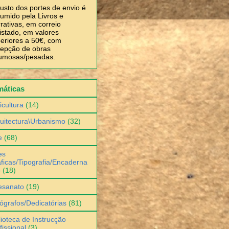
usto dos portes de envio é
umido pela Livros e
rativas, em correio
istado, em valores
eriores a 50€, com
epção de obras
umosas/pesadas.
máticas
icultura
(14)
uitectura\Urbanismo
(32)
e
(68)
es
ficas/Tipografia/Encaderna
o
(18)
esanato
(19)
ógrafos/Dedicatórias
(81)
lioteca de Instrucção
fissional
(3)