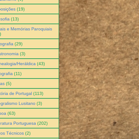
osições
(19)
osofia
(13)
ais e Memórias Paroquiais
)
ografia
(29)
stronomia
(3)
ealogia/Heráldica
(43)
grafia
(11)
ias
(5)
tória de Portugal
(113)
egralismo Lusitano
(3)
boa
(63)
eratura Portuguesa
(202)
ros Técnicos
(2)