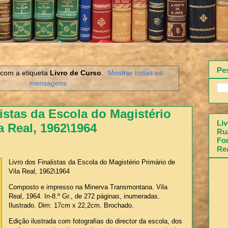
Pe
com a etiqueta
Livro de Curso
.
Mostrar todas as
mensagens
istas da Escola do Magistério
Liv
a Real, 1962\1964
Rua
Fon
Re
Livro dos Finalistas da Escola do Magistério Primário de
Vila Real, 1962\1964
Composto e impresso na Minerva Transmontana. Vila
Real, 1964. In-8.º Gr., de 272 páginas, inumeradas.
Ilustrado. Dim: 17cm x 22,2cm. Brochado.
Edição ilustrada com fotografias do director da escola, dos