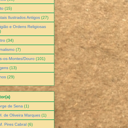
to
(15)
tais Ilustrados Antigos
(27)
igião e Ordens Religiosas
)
tro
(34)
malismo
(7)
s-os-Montes/Douro
(101)
gens
(13)
hos
(29)
or(a)
orge de Sena
(1)
H. de Oliveira Marques
(1)
M. Pires Cabral
(6)