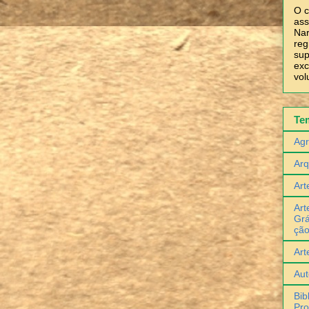
O c
ass
Nar
reg
sup
exc
vol
Te
Agr
Arq
Art
Art
Grá
çã
Art
Aut
Bib
Pro