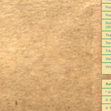
Por
Pos
Rel
(30
Tea
Ter
Trá
Via
Vin
Aut
* J
A. 
A. 