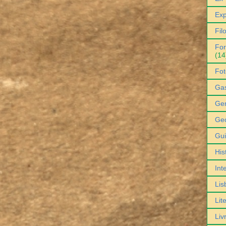
Exp
Fil
For
(14
Fot
Ga
Gen
Geo
Gu
His
Int
Lis
Lit
Liv