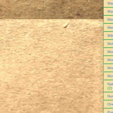
Man
Ma
Med
Me
Mil
Mob
Mo
Mon
Mo
Mú
Nat
(2)
Nu
Ori
Poe