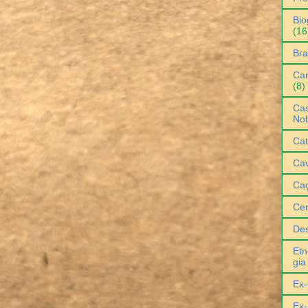
Bio
(16
Bra
Can
(8)
Cas
No
Cat
Cav
Ca
Ce
De
Etn
gia
Ex-
Ex-