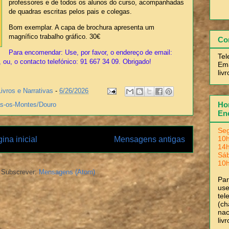
professores e de todos os alunos do curso, acompanhadas
de quadras escritas pelos pais e colegas.
Bom exemplar. A capa de brochura apresenta um
magnífico trabalho gráfico. 30€
Co
Para encomendar: Use, por favor, o endereço de email:
Tel
 ou, o contacto telefónico: 91 667 34 09. Obrigado!
Ema
liv
Livros e Narrativas
-
6/26/2026
Hor
ás-os-Montes/Douro
En
Seg
10h
ina inicial
Mensagens antigas
14h
Sá
10h
Subscrever:
Mensagens (Atom)
Pa
use
tel
(ch
nac
liv