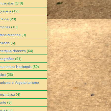
uscritos
(148)
çonaria
(12)
icina
(28)
mórias
(10)
itaria\Marinha
(9)
iliário
(5)
narquia/Nobreza
(64)
ografias
(91)
numentos Nacionais
(50)
sica
(26)
urismo e Vegetarianismo
mismática
(4)
ente
(5)
sia
(85)