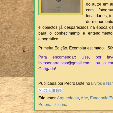
do autor em an
com fotogra
localidades, i
de monumentos
e objectos já desparecidos na época de
para o conhecimento e entendimento
etnográfico.
Primeira Edição. Exemplar estimado. 50
Para encomendar: Use, por fav
livrosenarrativas@gmail.com , ou, o co
Obrigado!
Publicada por Pedro Botelho
Livros e Nar
Etiquetas:
Arqueologia
,
Arte
,
Etnografia/E
Pereira
,
História