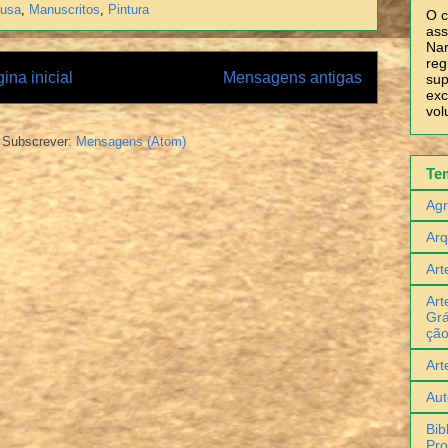
ousa
,
Manuscritos
,
Pintura
O c
ass
Nar
reg
ina inicial
Mensagens antigas
sup
exc
vol
Subscrever:
Mensagens (Atom)
Te
Agr
Arq
Art
Art
Grá
çã
Art
Aut
Bib
Pro