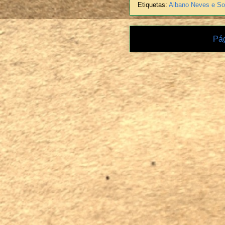
Etiquetas:
Albano Neves e S
Pág