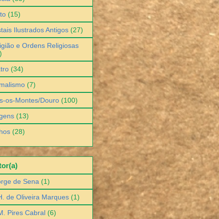
to
(15)
tais Ilustrados Antigos
(27)
igião e Ordens Religiosas
)
tro
(34)
malismo
(7)
s-os-Montes/Douro
(100)
gens
(13)
hos
(28)
or(a)
orge de Sena
(1)
H. de Oliveira Marques
(1)
M. Pires Cabral
(6)