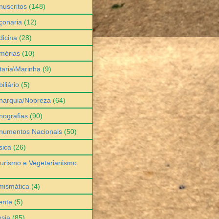
uscritos
(148)
çonaria
(12)
icina
(28)
mórias
(10)
itaria\Marinha
(9)
iliário
(5)
narquia/Nobreza
(64)
ografias
(90)
numentos Nacionais
(50)
sica
(26)
urismo e Vegetarianismo
mismática
(4)
ente
(5)
sia
(85)