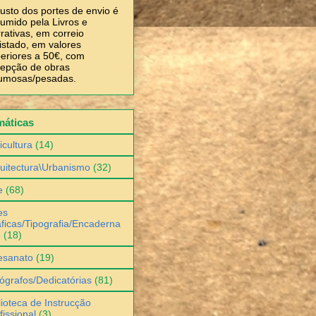
usto dos portes de envio é
umido pela Livros e
rativas, em correio
istado, em valores
eriores a 50€, com
epção de obras
umosas/pesadas.
máticas
icultura
(14)
uitectura\Urbanismo
(32)
e
(68)
es
ficas/Tipografia/Encaderna
o
(18)
esanato
(19)
ógrafos/Dedicatórias
(81)
lioteca de Instrucção
fissional
(3)