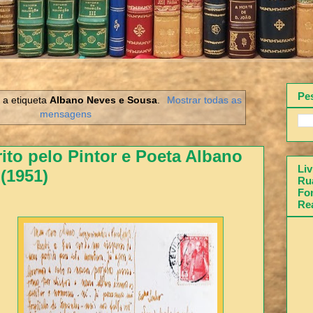
Pe
a etiqueta
Albano Neves e Sousa
.
Mostrar todas as
mensagens
ito pelo Pintor e Poeta Albano
Liv
(1951)
Rua
Fon
Re