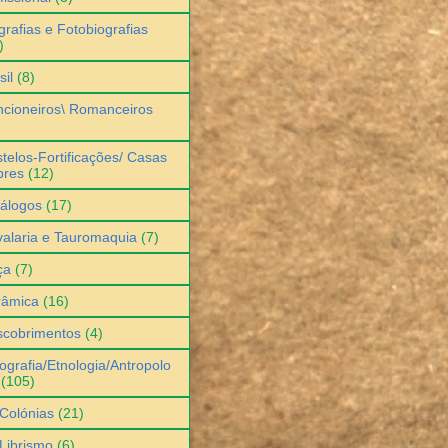
grafias e Fotobiografias
)
sil
(8)
cioneiros\ Romanceiros
telos-Fortificações/ Casas
bres
(12)
álogos
(17)
alaria e Tauromaquia
(7)
ça
(7)
râmica
(16)
scobrimentos
(4)
ografia/Etnologia/Antropolo
(105)
Colónias
(21)
Librismo
(6)