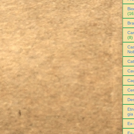
Bio
(16
Bra
Can
(8)
Cas
No
Cat
Cav
Ca
Ce
De
Etn
gia
Ex-
Ex-