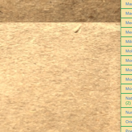
Man
Ma
Med
Me
Mil
Mob
Mo
Mon
Mo
Mú
Nat
(2)
Nu
Ori
Poe