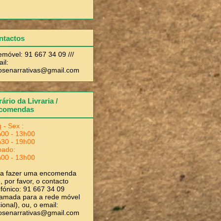
ntactos
emóvel: 91 667 34 09 ///
il:
rosenarrativas@gmail.com
ário da Livraria /
comendas
 - Sex :
00 - 13h00
30 - 19h00
bado:
00 - 13h00
ra fazer uma encomenda
, por favor, o contacto
efónico: 91 667 34 09
amada para a rede móvel
ional), ou, o email:
rosenarrativas@gmail.com