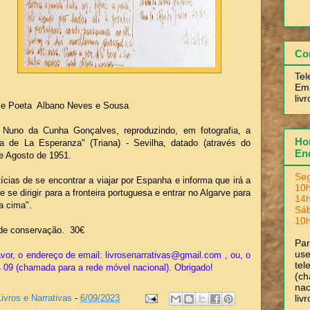
Co
Tel
Ema
liv
r e Poeta Albano Neves e Sousa
a Nuno da Cunha Gonçalves, reproduzindo, em fotografia, a
Hor
a de La Esperanza" (Triana) - Sevilha, datado (através do
En
de Agosto de 1951.
Seg
cias de se encontrar a viajar por Espanha e informa que irá a
10h
se dirigir para a fronteira portuguesa e entrar no Algarve para
14h
a cima".
Sá
10h
de conservação. 30€
Pa
use
vor, o endereço de email: livrosenarrativas@gmail.com , ou, o
tel
4 09 (chamada para a rede móvel nacional). Obrigado!
(ch
nac
liv
Livros e Narrativas
-
6/09/2023