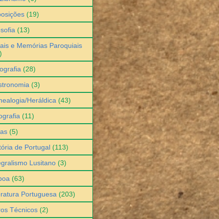
osições
(19)
osofia
(13)
ais e Memórias Paroquiais
)
ografia
(28)
stronomia
(3)
ealogia/Heráldica
(43)
grafia
(11)
ias
(5)
tória de Portugal
(113)
egralismo Lusitano
(3)
boa
(63)
eratura Portuguesa
(203)
ros Técnicos
(2)