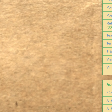
Por
Pos
Rel
(30
Tea
Ter
Trá
Via
Vin
Aut
* J
A. 
A. 