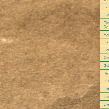
Exp
Fil
For
(14
Fot
Ga
Gen
Geo
Gu
His
Int
Lis
Lit
Liv