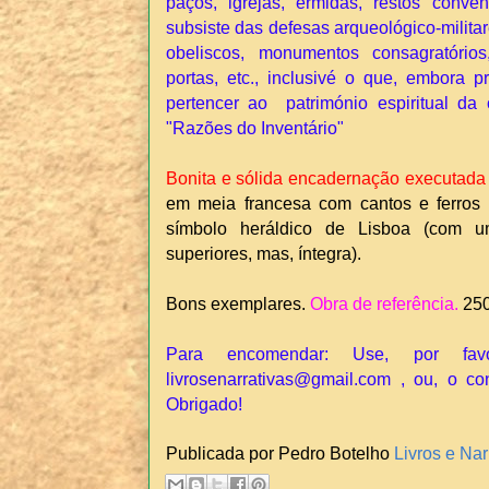
paços, igrejas, ermidas, restos convent
subsiste das defesas arqueológico-militar
obeliscos, monumentos consagratórios,
portas, etc., inclusivé o que, embora p
pertencer ao património espiritual da 
"Razões do Inventário"
Bonita e sólida encadernação executada
em meia francesa com cantos e ferro
símbolo heráldico de Lisboa (com u
superiores, mas, íntegra).
Bons exemplares.
Obra de referência.
25
Para encomendar: Use, por fav
livrosenarrativas@gmail.com , ou, o co
Obrigado!
Publicada por Pedro Botelho
Livros e Nar