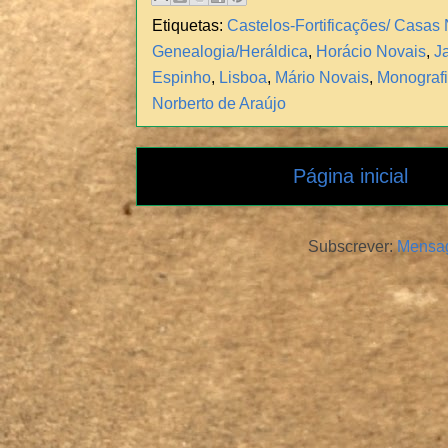
Etiquetas:
Castelos-Fortificações/ Casas
Genealogia/Heráldica
,
Horácio Novais
,
J
Espinho
,
Lisboa
,
Mário Novais
,
Monograf
Norberto de Araújo
Página inicial
Subscrever:
Mensag