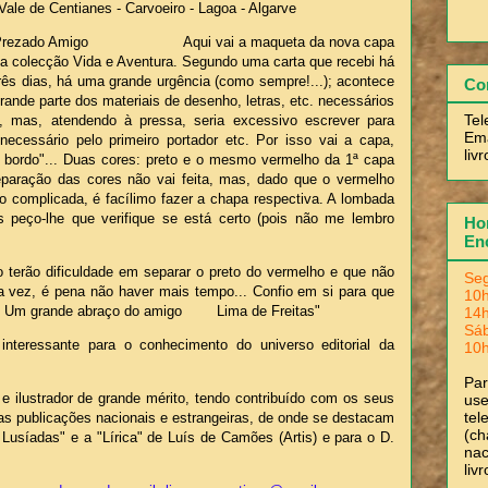
Vale de Centianes - Carvoeiro - Lagoa - Algarve
Prezado Amigo Aqui vai a maqueta da nova capa
a colecção Vida e Aventura. Segundo uma carta que recebi há
rês dias, há uma grande urgência (como sempre!...); acontece
Co
ande parte dos materiais de desenho, letras, etc. necessários
Tel
 mas, atendendo à pressa, seria excessivo escrever para
Ema
ecessário pelo primeiro portador etc. Por isso vai a capa,
liv
bordo"... Duas cores: preto e o mesmo vermelho da 1ª capa
separação das cores não vai feita, mas, dado que o vermelho
co complicada, é facílimo fazer a chapa respectiva. A lombada
 peço-lhe que verifique se está certo (pois não me lembro
Hor
En
 terão dificuldade em separar o preto do vermelho e que não
Seg
a vez, é pena não haver mais tempo... Confio em si para que
10h
"! Um grande abraço do amigo Lima de Freitas"
14h
Sá
nteressante para o conhecimento do universo editorial da
10h
Pa
 e ilustrador de grande mérito, tendo contribuído com os seus
use
tel
as publicações nacionais e estrangeiras, de onde se destacam
(ch
 Lusíadas" e a "Lírica" de Luís de Camões (Artis) e para o D.
nac
liv