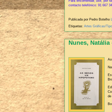
Para encomendar, use, por fa
contacto telefónico: 91 667 3
Publicada por Pedro Botelho
Etiquetas:
Artes Gráficas/Tip
Nunes, Natáli
Ao
Na
Est
Br
Ed
Co
de
Bo