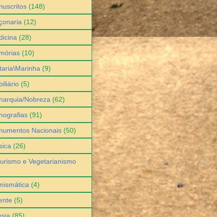
uscritos
(148)
çonaria
(12)
icina
(28)
mórias
(10)
itaria\Marinha
(9)
iliário
(5)
narquia/Nobreza
(62)
ografias
(91)
numentos Nacionais
(50)
sica
(26)
urismo e Vegetarianismo
mismática
(4)
ente
(5)
sia
(85)