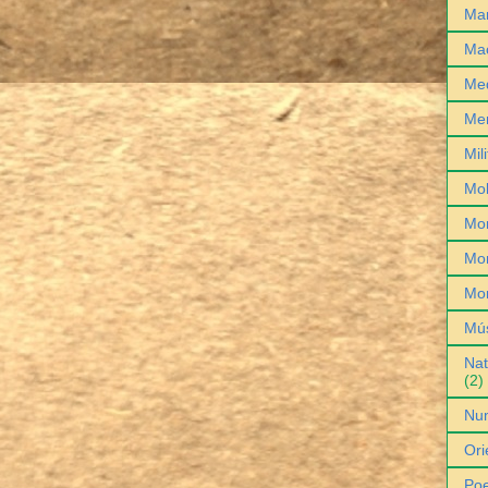
Man
Ma
Med
Me
Mil
Mob
Mo
Mon
Mo
Mú
Nat
(2)
Nu
Ori
Poe