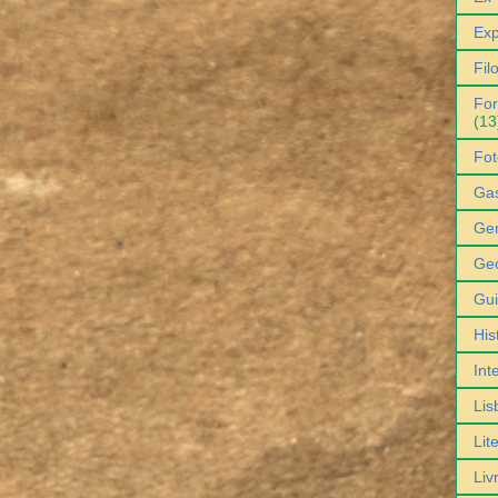
Exp
Fil
For
(13
Fot
Ga
Gen
Geo
Gu
His
Int
Lis
Lit
Liv