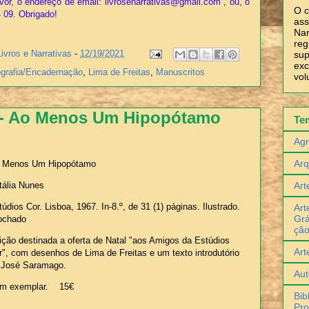
vor, o endereço de email: livrosenarrativas@gmail.com , ou, o
O c
4 09. Obrigado!
ass
Nar
reg
Livros e Narrativas
-
12/19/2021
sup
exc
ografia/Encadernação
,
Lima de Freitas
,
Manuscritos
vol
a - Ao Menos Um Hipopótamo
Te
Agr
Arq
 Menos Um Hipopótamo
Art
tália Nunes
údios Cor. Lisboa, 1967. In-8.º, de 31 (1) páginas. Ilustrado.
Art
Grá
ochado
çã
ição destinada a oferta de Natal "aos Amigos da Estúdios
Art
r", com desenhos de Lima de Freitas e um texto introdutório
 José Saramago.
Aut
m exemplar. 15€
Bib
Pro