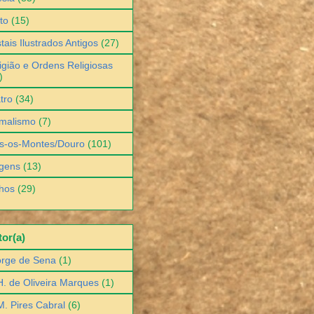
to
(15)
tais Ilustrados Antigos
(27)
igião e Ordens Religiosas
)
tro
(34)
malismo
(7)
s-os-Montes/Douro
(101)
gens
(13)
hos
(29)
or(a)
orge de Sena
(1)
H. de Oliveira Marques
(1)
M. Pires Cabral
(6)