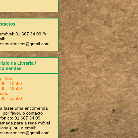
ntactos
emóvel: 91 667 34 09 ///
il:
rosenarrativas@gmail.com
ário da Livraria /
comendas
 - Sex :
00 - 13h00
30 - 19h00
bado:
00 - 13h00
ra fazer uma encomenda
, por favor, o contacto
efónico: 91 667 34 09
amada para a rede móvel
ional), ou, o email:
rosenarrativas@gmail.com