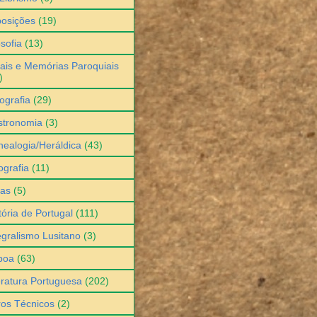
osições
(19)
osofia
(13)
ais e Memórias Paroquiais
)
ografia
(29)
stronomia
(3)
ealogia/Heráldica
(43)
grafia
(11)
ias
(5)
tória de Portugal
(111)
egralismo Lusitano
(3)
boa
(63)
eratura Portuguesa
(202)
ros Técnicos
(2)