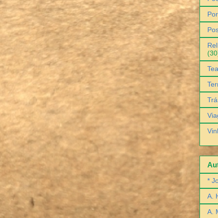
Por
Pos
Rel
(30
Tea
Ter
Trá
Via
Vin
Aut
* J
A. 
A. 