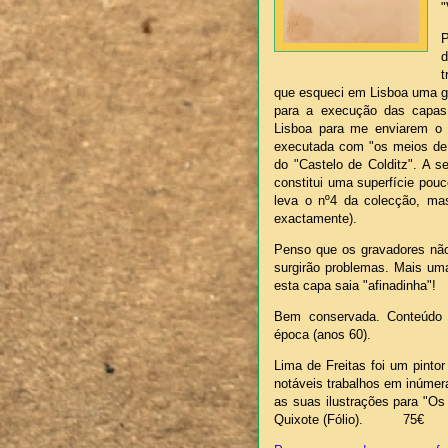
"
d
t
que esqueci em Lisboa uma gr
para a execução das capas,
Lisboa para me enviarem o n
executada com "os meios de 
do "Castelo de Colditz". A 
constitui uma superfície pou
leva o nº4 da colecção, mas
exactamente).
Penso que os gravadores não
surgirão problemas. Mais um
esta capa saia "afinadinha
Bem conservada. Conteúdo i
época (anos 60).
Lima de Freitas foi um pintor
notáveis trabalhos em inúmer
as suas ilustrações para "Os
Quixote (Fólio). 75€