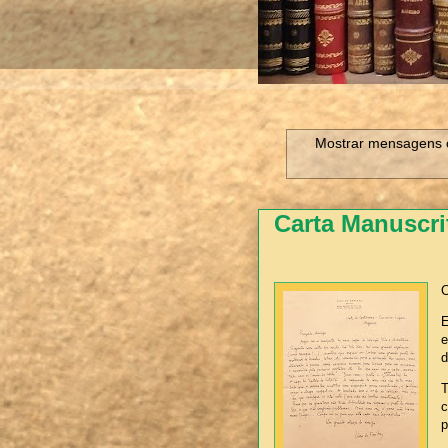
Mostrar mensagens 
Carta Manuscri
C
E
e
d
T
c
p