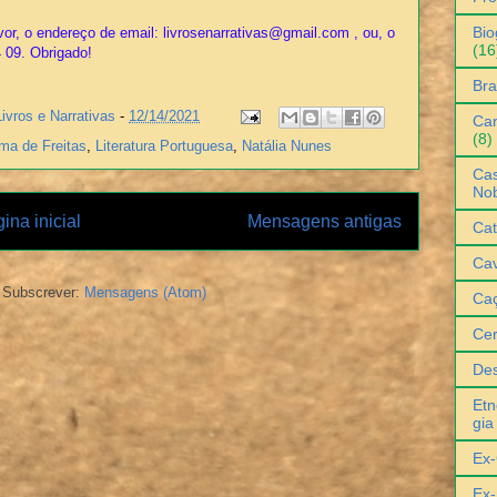
Bio
or, o endereço de email: livrosenarrativas@gmail.com , ou, o
(16
4 09. Obrigado!
Bra
Livros e Narrativas
-
12/14/2021
Can
(8)
ma de Freitas
,
Literatura Portuguesa
,
Natália Nunes
Cas
No
ina inicial
Mensagens antigas
Cat
Cav
Subscrever:
Mensagens (Atom)
Ca
Ce
De
Etn
gia
Ex-
Ex-