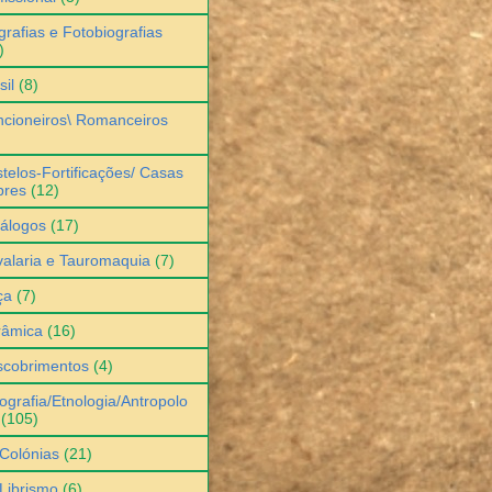
grafias e Fotobiografias
)
sil
(8)
cioneiros\ Romanceiros
telos-Fortificações/ Casas
bres
(12)
álogos
(17)
alaria e Tauromaquia
(7)
ça
(7)
râmica
(16)
scobrimentos
(4)
ografia/Etnologia/Antropolo
(105)
Colónias
(21)
Librismo
(6)