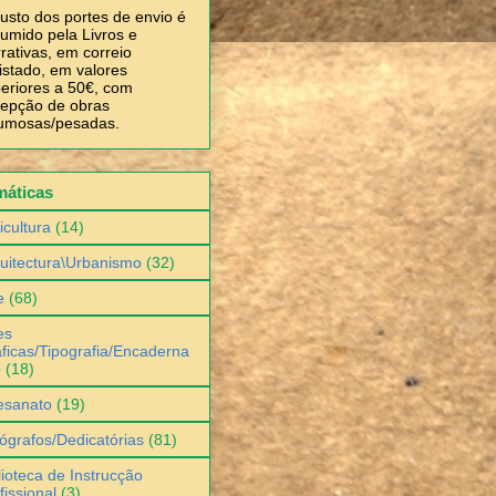
usto dos portes de envio é
umido pela Livros e
rativas, em correio
istado, em valores
eriores a 50€, com
epção de obras
umosas/pesadas.
máticas
icultura
(14)
uitectura\Urbanismo
(32)
e
(68)
es
ficas/Tipografia/Encaderna
o
(18)
esanato
(19)
ógrafos/Dedicatórias
(81)
lioteca de Instrucção
fissional
(3)