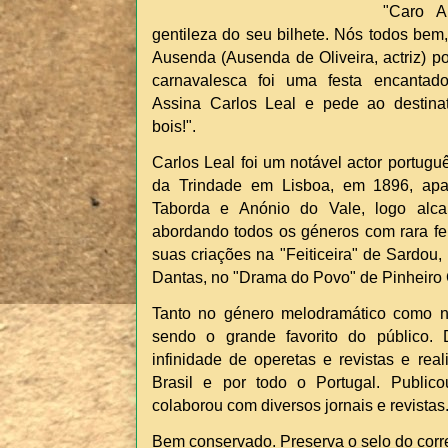
"Caro A
gentileza do seu bilhete. Nós todos bem
Ausenda (Ausenda de Oliveira, actriz) po
carnavalesca foi uma festa encantado
Assina Carlos Leal e pede ao destinat
bois!".
Carlos Leal foi um notável actor portuguê
da Trindade em Lisboa, em 1896, apa
Taborda e Anónio do Vale, logo alc
abordando todos os géneros com rara fel
suas criações na "Feiticeira" de Sardou,
Dantas, no "Drama do Povo" de Pinheiro 
Tanto no género melodramático como no 
sendo o grande favorito do público
infinidade de operetas e revistas e real
Brasil e por todo o Portugal. Publi
colaborou com diversos jornais e revistas
Bem conservado. Preserva o selo do c