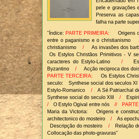
Encadernado em m
pele e gravações 
Preserva as capas
falha na parte supe
"Índice:
PARTE PRIMEIRA:
Origens da 
entre o paganismo e o christianismo
christianismo
/
As invasões dos ba
Os Estylos Christãos Primitivos - V 
caracteres do Estylo-Latino
/
Espir
Byzantino
/
Acção reciproca dos dois 
PARTE TERCEIRA:
Os Estylos Christã
seculo: Synthese social dos seculos XI
Estylo-Romanico
/
A Sé Patriarchal d
Synthese social do seculo XIII
/
Espirit
/
O Estylo Ogival entre nós
//
PARTE
Maria da Victoria: Origens e constr
architectonico do mosteiro
/
As epocha
Descripção do mosteiro
/
Relação dos
Collocação das photo-gravuras"