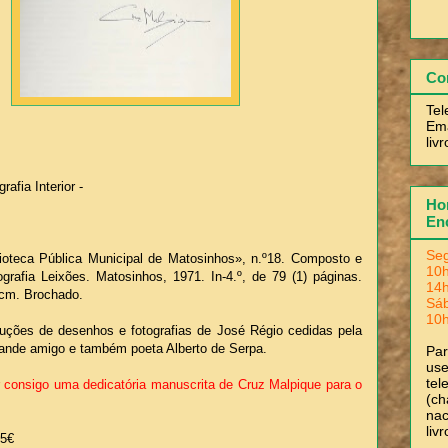
Co
Tel
Ema
liv
afia Interior -
Hor
En
Seg
lioteca Pública Municipal de Matosinhos», n.º18. Composto e
10h
grafia Leixões. Matosinhos, 1971. In-4.º, de 79 (1) páginas.
14h
5cm. Brochado.
Sá
10h
duções de desenhos e fotografias de José Régio cedidas pela
grande amigo e também poeta Alberto de Serpa.
Pa
use
tel
r consigo uma dedicatória manuscrita de Cruz Malpique para o
(ch
nac
liv
35€