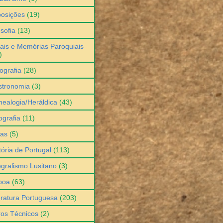
osições
(19)
osofia
(13)
ais e Memórias Paroquiais
)
ografia
(28)
stronomia
(3)
ealogia/Heráldica
(43)
grafia
(11)
ias
(5)
tória de Portugal
(113)
egralismo Lusitano
(3)
boa
(63)
eratura Portuguesa
(203)
ros Técnicos
(2)