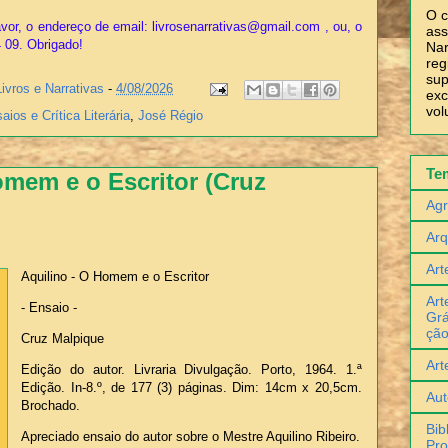
O c
vor, o endereço de email: livrosenarrativas@gmail.com , ou, o
ass
4 09. Obrigado!
Nar
reg
sup
Livros e Narrativas
-
4/08/2026
exc
vol
aios e Crítica Literária
,
José Régio
Te
omem e o Escritor (Cruz
Agr
Arq
Art
Aquilino - O Homem e o Escritor
Art
- Ensaio -
Grá
çã
Cruz Malpique
Art
Edição do autor. Livraria Divulgação. Porto, 1964. 1.ª
Edição. In-8.º, de 177 (3) páginas. Dim: 14cm x 20,5cm.
Aut
Brochado.
Bib
Apreciado ensaio do autor sobre o Mestre Aquilino Ribeiro.
Pro