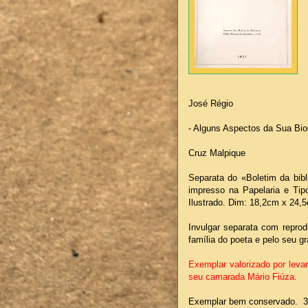
José Régio
- Alguns Aspectos da Sua Biogr
Cruz Malpique
Separata do «Boletim da bib
impresso na Papelaria e Tipo
Ilustrado. Dim: 18,2cm x 24,
Invulgar separata com repro
família do poeta e pelo seu 
Exemplar valorizado por leva
seu camarada Mário Fiúza.
Exemplar bem conservado. 