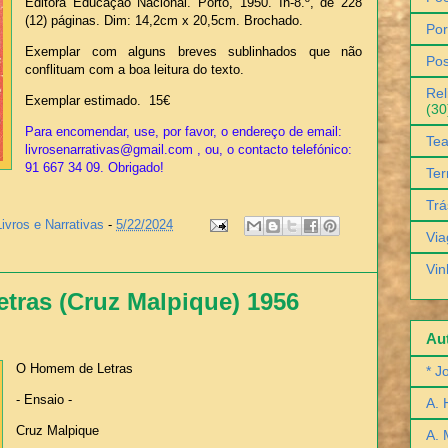
Editora Educação Nacional. Porto, 1950. In-8.º, de 228
(12) páginas. Dim: 14,2cm x 20,5cm. Brochado.
Por
Exemplar com alguns breves sublinhados que não
Pos
conflituam com a boa leitura do texto.
Rel
Exemplar estimado. 15€
(30
Para encomendar, use, por favor, o endereço de email:
Tea
livrosenarrativas@gmail.com , ou, o contacto telefónico:
91 667 34 09. Obrigado!
Ter
Trá
Livros e Narrativas
-
5/22/2024
Via
Vin
tras (Cruz Malpique) 1956
Aut
O Homem de Letras
* J
- Ensaio -
A. 
Cruz Malpique
A. 