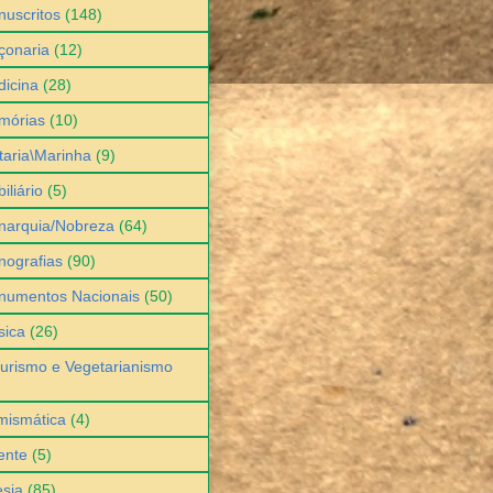
uscritos
(148)
çonaria
(12)
icina
(28)
mórias
(10)
itaria\Marinha
(9)
iliário
(5)
narquia/Nobreza
(64)
ografias
(90)
numentos Nacionais
(50)
sica
(26)
urismo e Vegetarianismo
mismática
(4)
ente
(5)
sia
(85)