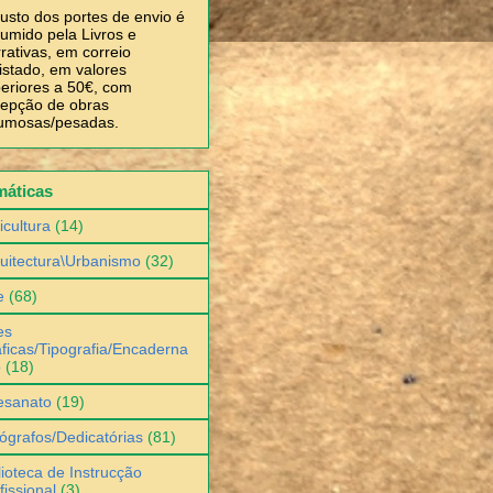
usto dos portes de envio é
umido pela Livros e
rativas, em correio
istado, em valores
eriores a 50€, com
epção de obras
umosas/pesadas.
máticas
icultura
(14)
uitectura\Urbanismo
(32)
e
(68)
es
ficas/Tipografia/Encaderna
o
(18)
esanato
(19)
ógrafos/Dedicatórias
(81)
lioteca de Instrucção
fissional
(3)