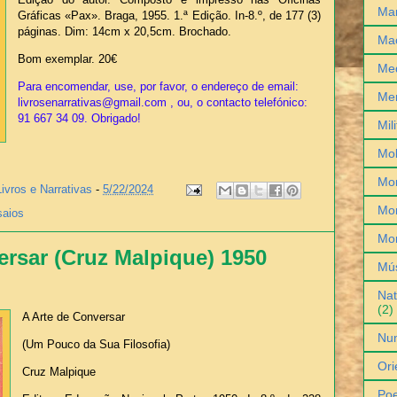
Man
Gráficas «Pax». Braga, 1955. 1.ª Edição. In-8.º, de 177 (3)
páginas. Dim: 14cm x 20,5cm. Brochado.
Ma
Bom exemplar. 20€
Med
Para encomendar, use, por favor, o endereço de email:
Me
livrosenarrativas@gmail.com , ou, o contacto telefónico:
91 667 34 09. Obrigado!
Mil
Mob
Mo
Livros e Narrativas
-
5/22/2024
Mon
saios
Mo
ersar (Cruz Malpique) 1950
Mú
Nat
(2)
A Arte de Conversar
Nu
(Um Pouco da Sua Filosofia)
Ori
Cruz Malpique
Poe