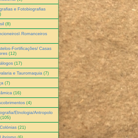
grafias e Fotobiografias
)
sil
(8)
cioneiros\ Romanceiros
telos-Fortificações/ Casas
bres
(12)
álogos
(17)
alaria e Tauromaquia
(7)
ça
(7)
râmica
(16)
scobrimentos
(4)
ografia/Etnologia/Antropolo
(105)
Colónias
(21)
Librismo
(6)