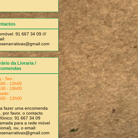
ntactos
emóvel: 91 667 34 09 ///
il:
rosenarrativas@gmail.com
ário da Livraria /
comendas
 - Sex :
00 - 13h00
30 - 19h00
bado:
00 - 13h00
ra fazer uma encomenda
, por favor, o contacto
efónico: 91 667 34 09
amada para a rede móvel
ional), ou, o email:
rosenarrativas@gmail.com