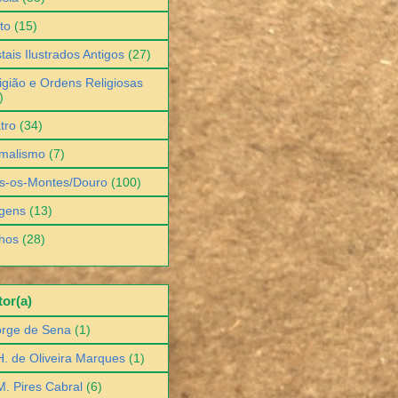
to
(15)
tais Ilustrados Antigos
(27)
igião e Ordens Religiosas
)
tro
(34)
malismo
(7)
s-os-Montes/Douro
(100)
gens
(13)
hos
(28)
or(a)
orge de Sena
(1)
H. de Oliveira Marques
(1)
M. Pires Cabral
(6)