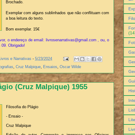
Brochado.
Exp
Exemplar com alguns sublinhados que não conflituam com
Fil
a boa leitura do texto.
For
Bom exemplar. 15€
(14
vor, o endereço de email: livrosenarrativas@gmail.com , ou, o
Fot
4 09. Obrigado!
Ga
Livros e Narrativas
-
5/23/2024
Gen
ografias
,
Cruz Malpique
,
Ensaios
,
Oscar Wilde
Geo
Gu
ágio (Cruz Malpique) 1955
His
Int
Filosofia do Plágio
Lis
- Ensaio -
Lit
Cruz Malpique
Liv
Edição do autor. Composto e impresso nas Oficinas