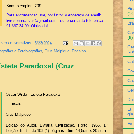
Bom exemplar. 20€
Bio
(16
Para encomendar, use, por favor, o endereço de email:
livrosenarrativas@gmail.com , ou, o contacto telefónico:
Bra
91 667 34 09. Obrigado!
Can
(8)
Livros e Narrativas
-
5/23/2024
Cas
ografias e Fotobiografias
,
Cruz Malpique
,
Ensaios
No
Cat
Esteta Paradoxal (Cruz
Cav
Ca
Ce
Óscar Wilde - Esteta Paradoxal
De
- Ensaio -
Etn
gia
Cruz Malpique
Ex-
Edição do Autor. Livraria Civilização. Porto, 1965. 1.ª
Edição. In-8.º, de 103 (1) páginas. Dim: 14,5cm x 20,5cm.
Ex-