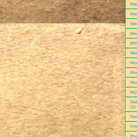
Man
Ma
Med
Me
Mil
Mob
Mo
Mon
Mo
Mú
Nat
(2)
Nu
Ori
Poe