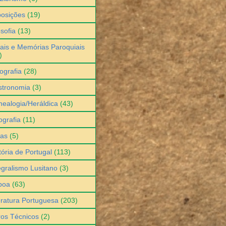
osições
(19)
osofia
(13)
ais e Memórias Paroquiais
)
ografia
(28)
stronomia
(3)
ealogia/Heráldica
(43)
grafia
(11)
ias
(5)
tória de Portugal
(113)
egralismo Lusitano
(3)
boa
(63)
eratura Portuguesa
(203)
ros Técnicos
(2)