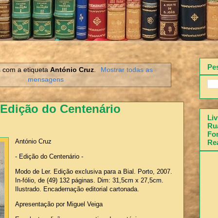
Pe
 com a etiqueta
António Cruz
.
Mostrar todas as
mensagens
 Edição do Centenário
Liv
Rua
Fon
António Cruz
Re
- Edição do Centenário -
Modo de Ler. Edição exclusiva para a Bial. Porto, 2007.
In-fólio, de (49) 132 páginas. Dim: 31,5cm x 27,5cm.
Ilustrado. Encadernação editorial cartonada.
Apresentação por Miguel Veiga