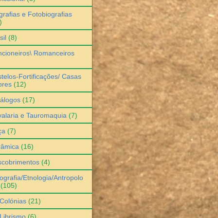
grafias e Fotobiografias
)
sil
(8)
cioneiros\ Romanceiros
telos-Fortificações/ Casas
bres
(12)
álogos
(17)
alaria e Tauromaquia
(7)
ça
(7)
râmica
(16)
scobrimentos
(4)
ografia/Etnologia/Antropolo
(105)
Colónias
(21)
Librismo
(6)