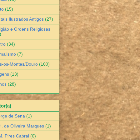
to
(15)
tais Ilustrados Antigos
(27)
igião e Ordens Religiosas
)
tro
(34)
malismo
(7)
s-os-Montes/Douro
(100)
gens
(13)
hos
(28)
or(a)
orge de Sena
(1)
H. de Oliveira Marques
(1)
M. Pires Cabral
(6)