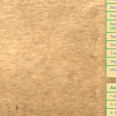
Por
Pos
Rel
(30
Tea
Ter
Trá
Via
Vin
Aut
* J
A. 
A. 