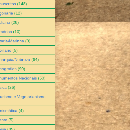
uscritos
(148)
çonaria
(12)
icina
(28)
mórias
(10)
itaria\Marinha
(9)
iliário
(5)
narquia/Nobreza
(64)
ografias
(90)
numentos Nacionais
(50)
sica
(26)
urismo e Vegetarianismo
mismática
(4)
ente
(5)
sia
(85)