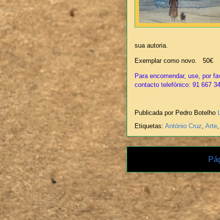
sua autoria.
Exemplar como novo. 50€
Para encomendar, use, por fav
contacto telefónico: 91 667 3
Publicada por Pedro Botelho
Etiquetas:
António Cruz
,
Arte
Pág