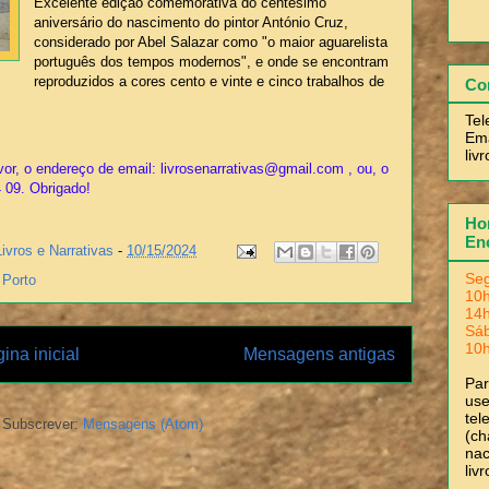
Excelente edição comemorativa do centésimo
aniversário do nascimento do pintor António Cruz,
considerado por Abel Salazar como "o maior aguarelista
português dos tempos modernos", e onde se encontram
reproduzidos a cores cento e vinte e cinco trabalhos de
Co
Tel
Ema
liv
or, o endereço de email: livrosenarrativas@gmail.com , ou, o
4 09. Obrigado!
Hor
En
Livros e Narrativas
-
10/15/2024
Seg
,
Porto
10h
14h
Sá
10h
ina inicial
Mensagens antigas
Pa
use
tel
Subscrever:
Mensagens (Atom)
(ch
nac
liv