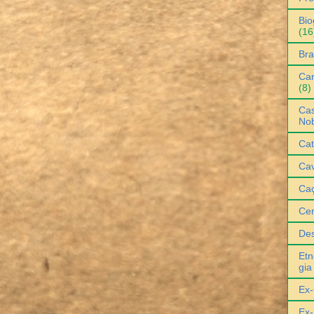
Bio
(16
Bra
Can
(8)
Cas
No
Cat
Cav
Ca
Ce
De
Etn
gia
Ex-
Ex-