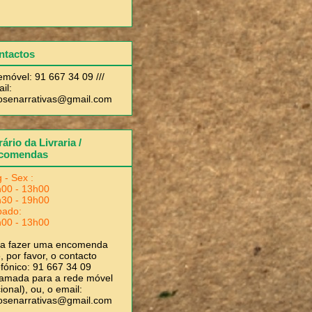
ntactos
emóvel: 91 667 34 09 ///
il:
rosenarrativas@gmail.com
ário da Livraria /
comendas
 - Sex :
00 - 13h00
30 - 19h00
bado:
00 - 13h00
ra fazer uma encomenda
, por favor, o contacto
efónico: 91 667 34 09
amada para a rede móvel
ional), ou, o email:
rosenarrativas@gmail.com