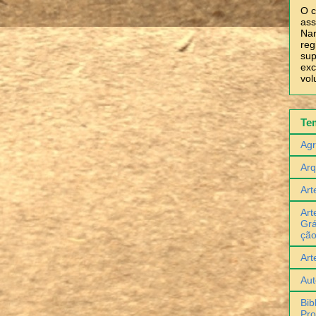
O c
ass
Nar
reg
sup
exc
vol
Te
Agr
Arq
Art
Art
Grá
çã
Art
Aut
Bib
Pro