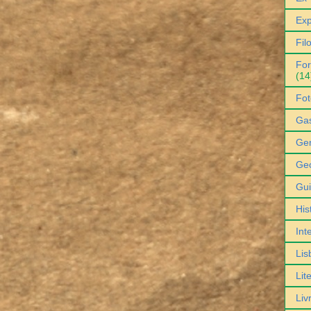
Exp
Fil
For
(14
Fot
Ga
Gen
Geo
Gu
His
Int
Lis
Lit
Liv