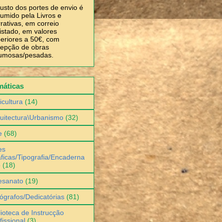
usto dos portes de envio é
umido pela Livros e
rativas, em correio
istado, em valores
eriores a 50€, com
epção de obras
umosas/pesadas.
máticas
icultura
(14)
uitectura\Urbanismo
(32)
e
(68)
es
ficas/Tipografia/Encaderna
o
(18)
esanato
(19)
ógrafos/Dedicatórias
(81)
lioteca de Instrucção
fissional
(3)