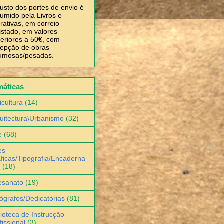
usto dos portes de envio é
umido pela Livros e
rativas, em correio
istado, em valores
eriores a 50€, com
epção de obras
umosas/pesadas.
máticas
icultura
(14)
uitectura\Urbanismo
(32)
e
(68)
es
ficas/Tipografia/Encaderna
o
(18)
esanato
(19)
ógrafos/Dedicatórias
(81)
lioteca de Instrucção
fissional
(3)