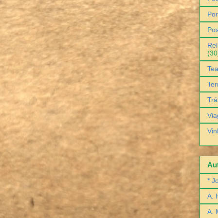
Por
Pos
Rel
(30
Tea
Ter
Trá
Via
Vin
Aut
* J
A. 
A. 