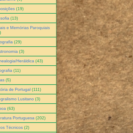
osições
(19)
osofia
(13)
ais e Memórias Paroquiais
)
ografia
(29)
stronomia
(3)
ealogia/Heráldica
(43)
grafia
(11)
ias
(5)
tória de Portugal
(111)
egralismo Lusitano
(3)
boa
(63)
eratura Portuguesa
(202)
ros Técnicos
(2)