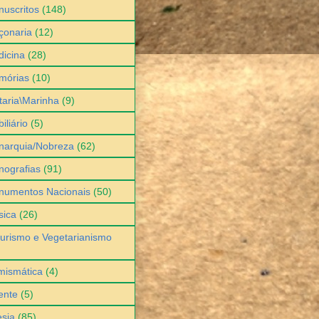
uscritos
(148)
çonaria
(12)
icina
(28)
mórias
(10)
itaria\Marinha
(9)
iliário
(5)
narquia/Nobreza
(62)
ografias
(91)
numentos Nacionais
(50)
sica
(26)
urismo e Vegetarianismo
mismática
(4)
ente
(5)
sia
(85)