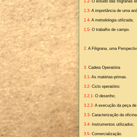
1.2-
O estudo das filigranas e
1.3-
A importância de uma anál
1.4-
A metodologia utilizada;
1.5-
O trabalho de campo.
2.
A Filigrana, uma Perspectiv
3.
Cadeia Operatória
3.1-
As matérias-primas.
3.2-
Ciclo operatório:
3.2.1-
O desenho;
3.2.2-
A execução da peça de f
3.3-
Caracterização da oficina
3.4-
Instrumentos utilizados;
3.5-
Comercialização.