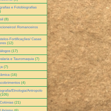
grafias e Fotobiografias
)
sil
(8)
cioneiros\ Romanceiros
telos-Fortificações/ Casas
bres
(12)
álogos
(17)
alaria e Tauromaquia
(7)
ça
(7)
râmica
(16)
scobrimentos
(4)
ografia/Etnologia/Antropolo
(105)
Colónias
(21)
Librismo
(6)