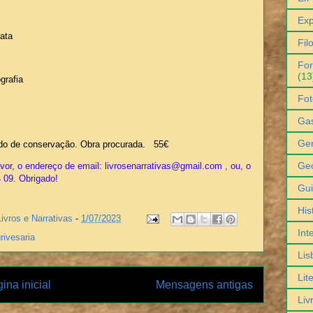
Exp
ata
Fil
For
(13
grafia
Fot
Ga
Gen
do de conservação. Obra procurada. 55€
Geo
or, o endereço de email: livrosenarrativas@gmail.com , ou, o
4 09. Obrigado!
Gu
His
Livros e Narrativas
-
1/07/2023
Int
rivesaria
Lis
Lit
ina inicial
Mensagens antigas
Liv