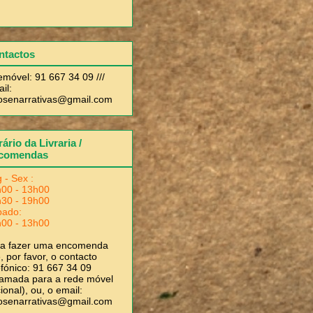
ntactos
emóvel: 91 667 34 09 ///
il:
rosenarrativas@gmail.com
ário da Livraria /
comendas
 - Sex :
00 - 13h00
30 - 19h00
bado:
00 - 13h00
ra fazer uma encomenda
, por favor, o contacto
efónico: 91 667 34 09
amada para a rede móvel
ional), ou, o email:
rosenarrativas@gmail.com