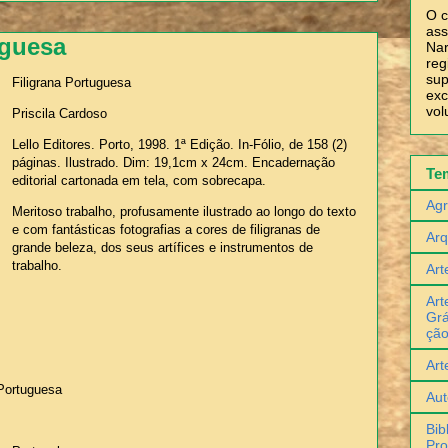
O c
ass
uguesa
Nar
reg
sup
Filigrana Portuguesa
exc
vol
Priscila Cardoso
Lello Editores. Porto, 1998. 1ª Edição. In-Fólio, de 158 (2)
páginas. Ilustrado. Dim: 19,1cm x 24cm. Encadernação
Te
editorial cartonada em tela, com sobrecapa.
Agr
Meritoso trabalho, profusamente ilustrado ao longo do texto
e com fantásticas fotografias a cores de filigranas de
Arq
grande beleza, dos seus artífices e instrumentos de
trabalho.
Art
Art
Grá
çã
Art
Portuguesa
Aut
Bib
Pro