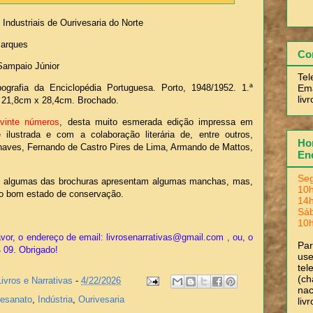
 Industriais de Ourivesaria do Norte
Marques
Co
 Sampaio Júnior
Tel
Ema
grafia da Enciclopédia Portuguesa. Porto, 1948/1952. 1.ª
liv
m: 21,8cm x 28,4cm. Brochado.
vinte números
, desta muito esmerada edição impressa em
ilustrada e com a colaboração literária de, entre outros,
Hor
haves, Fernando de Castro Pires de Lima, Armando de Mattos,
En
Seg
, algumas das brochuras apresentam algumas manchas, mas,
10h
to bom estado de conservação.
14h
Sá
10h
vor, o endereço de email: livrosenarrativas@gmail.com , ou, o
Pa
4 09. Obrigado!
use
tel
(ch
Livros e Narrativas
-
4/22/2026
nac
tesanato
,
Indústria
,
Ourivesaria
liv