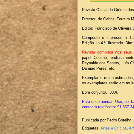
Revista Oficial do Grémio dos
Director: de Gabriel Ferreira 
Editor: Francisco de Oliveira
Composto e impresso n Tipo
Edição. In-4.º. Ilustrado. Di
Revista completa nos seus 
papel Couché, profusamente 
Reynaldo dos Santos, Luís C
Damião Peres, etc.
Exemplares muito estimados
os exemplares estão em mui
Bom conjunto. 300€
Para encomendar: Use, por fa
contacto telefónico: 91 667 3
Publicada por Pedro Botelho
Etiquetas:
Artes e Ofícios
,
Ar