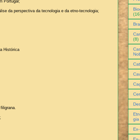
m Portugal;
Bio
ise da perspectiva da tecnologia e da etno-tecnologia;
(16
Bra
Can
(8)
Cas
a Histórica
No
Cat
Cav
Ca
Ce
De
iligrana.
Etn
;
gia
Ex-
Ex-