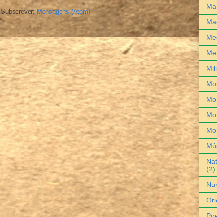
Man
Subscrever:
Mensagens (Atom)
Ma
Med
Me
Mil
Mob
Mo
Mon
Mo
Mú
Nat
(2)
Nu
Ori
Poe