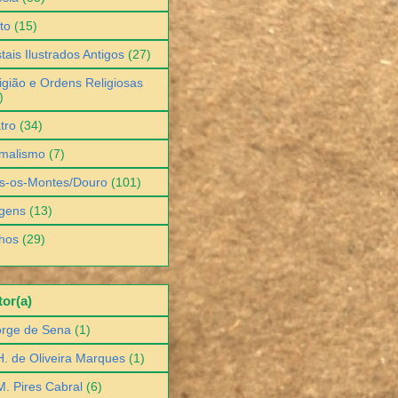
to
(15)
tais Ilustrados Antigos
(27)
igião e Ordens Religiosas
)
tro
(34)
malismo
(7)
s-os-Montes/Douro
(101)
gens
(13)
hos
(29)
or(a)
orge de Sena
(1)
H. de Oliveira Marques
(1)
M. Pires Cabral
(6)