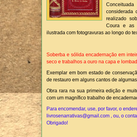
Conceituad
considerada 
realizado s
Coura e as 
ilustrada com fotogravuras ao longo do te
Soberba e sólida encadernação em inteir
seco e trabalhos a ouro na capa e lombad
Exemplar em bom estado de conservação
de restauro em alguns cantos de algumas
Obra rara na sua primeira edição e muit
com um magnífico trabalho de encadern
Para encomendar, use, por favor, o ender
livrosenarrativas@gmail.com , ou, o cont
Obrigado!