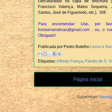
caricaturadas na capa de brochura 
Francisco Valença, Matos Sequeira,
Santos, José de Figueiredo, etc.). 30€
Para encomendar: Use, por fav
livrosenarrativas@gmail.com , ou, o co
Obrigado!
Publicada por Pedro Botelho
Livros e Nar
Etiquetas:
Alfredo França
,
Painés de S. V
Página inicial
Subscrever:
Mensag