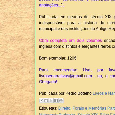
anotações...".
Publicada em meados do século XIX 
indispensável para a história do dire
municipal e das instituições do Antigo Re
Obra completa em dois volumes
encad
inglesa com distintos e elegantes ferros 
Bom exemplar. 120€
Para encomendar: Use, por fav
livrosenarrativas@gmail.com , ou, o co
Obrigado!
Publicada por Pedro Botelho
Livros e Nar
Etiquetas:
Direito
,
Forais e Memórias Par
Monarquia/Nobreza
,
Século XIX
,
Silva Fe