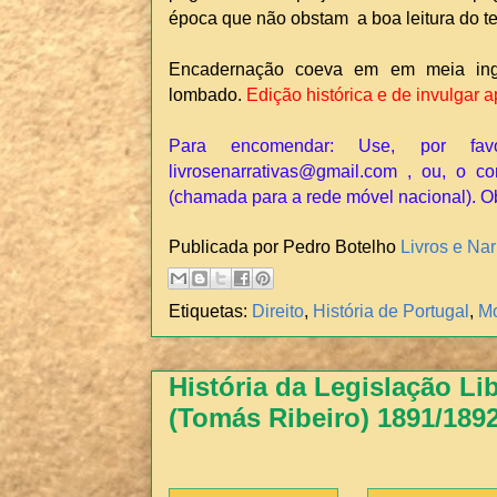
época que não obstam a boa leitura do t
Encadernação coeva em em meia ing
lombado.
Edição histórica e de invulgar
Para encomendar: Use, por fav
livrosenarrativas@gmail.com , ou, o co
(chamada para a rede móvel nacional). O
Publicada por Pedro Botelho
Livros e Nar
Etiquetas:
Direito
,
História de Portugal
,
Mo
História da Legislação Li
(Tomás Ribeiro) 1891/189