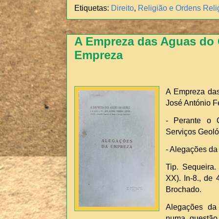
Etiquetas:
Direito
,
Religião e Ordens Reli
A Empreza das Aguas do 
Empreza
A Empreza das
José António Fe
- Perante o 
Serviços Geoló
- Alegações da
Tip. Sequeira.
XX). In-8., de
Brochado.
Alegações d
numa questão 