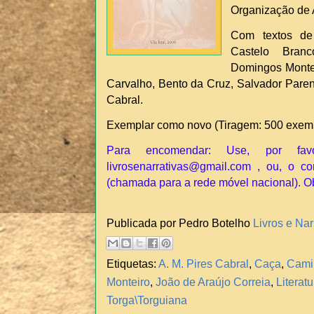
Organização de A
Com textos de
Castelo Bran
Domingos Montei
Carvalho, Bento da Cruz, Salvador Paren
Cabral.
Exemplar como novo (Tiragem: 500 exemp
Para encomendar: Use, por fav
livrosenarrativas@gmail.com , ou, o co
(chamada para a rede móvel nacional). O
Publicada por Pedro Botelho
Livros e Nar
Etiquetas:
A. M. Pires Cabral
,
Caça
,
Cami
Monteiro
,
João de Araújo Correia
,
Literat
Torga\Torguiana