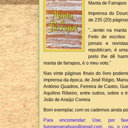
Manta de Farrapos
Imprensa do Douro
de 235 (20) páginas
"...tentei na mant
Feito de escritos
jornais e revist
republicam, é uma
prelo lhe dê har
manta de farrapos, é o meu voto."
Nas vinte páginas finais do livro podem
imprensa da época, de José Régio, Manue
António Quadros, Ferreira de Castro, Gu
Aquilino Ribeiro, entre outros, sobre o t
João de Araújo Correia
Bom exemplar, com os cadernos ainda p
Para encomendar: Use, por fav
livrosenarrativas@gmail.com , ou, o co