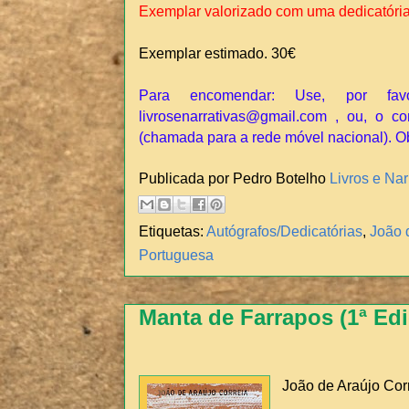
Exemplar valorizado com uma dedicatória
Exemplar estimado. 30€
Para encomendar: Use, por fav
livrosenarrativas@gmail.com , ou, o co
(chamada para a rede móvel nacional). O
Publicada por Pedro Botelho
Livros e Nar
Etiquetas:
Autógrafos/Dedicatórias
,
João 
Portuguesa
Manta de Farrapos (1ª Ed
João de Araújo Cor