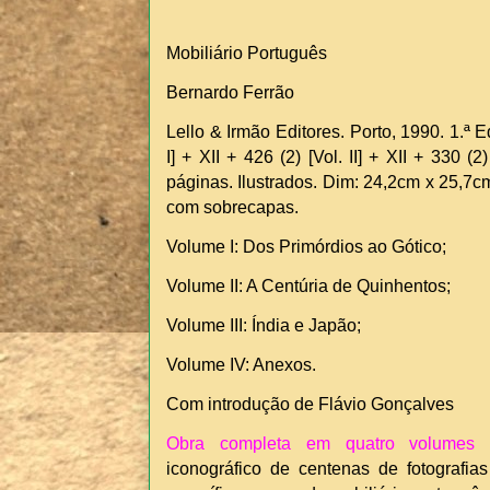
Mobiliário Português
Bernardo Ferrão
Lello & Irmão Editores. Porto, 1990. 1.ª Ed
I] + XII + 426 (2) [Vol. II] + XII + 330 (2) 
páginas. Ilustrados. Dim: 24,2cm x 25,7c
com sobrecapas.
Volume I: Dos Primórdios ao Gótico;
Volume II: A Centúria de Quinhentos;
Volume III: Índia e Japão;
Volume IV: Anexos.
Com introdução de Flávio Gonçalves
Obra completa em quatro volume
iconográfico de centenas de fotografia