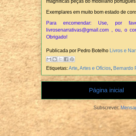
magníficas peças do mobiliário português
Exemplares em muito bom estado de con
Para encomendar: Use, por fav
livrosenarrativas@gmail.com , ou, o co
Obrigado!
Publicada por Pedro Botelho
Livros e Nar
Etiquetas:
Arte
,
Artes e Ofícios
,
Bernardo 
Página inicial
Subscrever:
Mensag