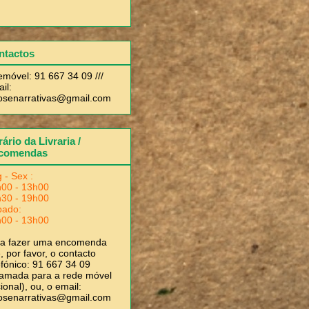
ntactos
emóvel: 91 667 34 09 ///
il:
rosenarrativas@gmail.com
ário da Livraria /
comendas
 - Sex :
00 - 13h00
30 - 19h00
bado:
00 - 13h00
ra fazer uma encomenda
, por favor, o contacto
efónico: 91 667 34 09
amada para a rede móvel
ional), ou, o email:
rosenarrativas@gmail.com