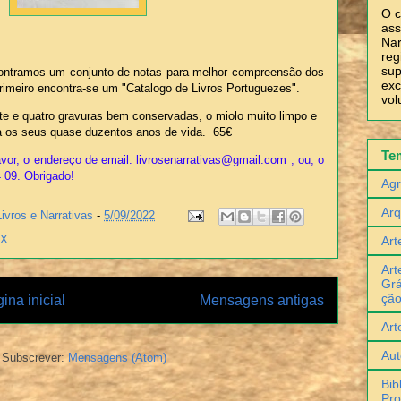
O c
ass
Nar
reg
sup
ncontramos um conjunto de notas para melhor compreensão dos
exc
meiro encontra-se um "Catalogo de Livros Portuguezes".
vol
e e quatro gravuras bem conservadas, o miolo muito limpo e
a os seus quase duzentos anos de vida. 65€
Te
vor, o endereço de email: livrosenarrativas@gmail.com , ou, o
4 09. Obrigado!
Agr
Arq
Livros e Narrativas
-
5/09/2022
IX
Art
Art
Grá
çã
ina inicial
Mensagens antigas
Art
Aut
Subscrever:
Mensagens (Atom)
Bib
Pro