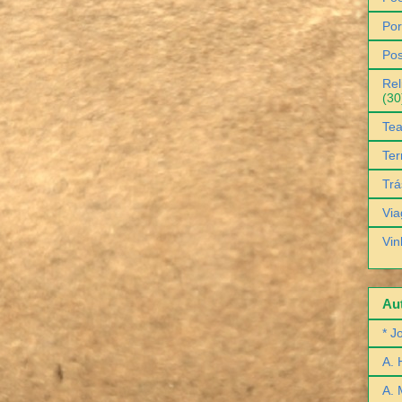
Por
Pos
Rel
(30
Tea
Ter
Trá
Via
Vin
Aut
* J
A. 
A. 