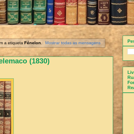
Pe
m a etiqueta
Fénelon
.
Mostrar todas as mensagens
elemaco (1830)
Liv
Rua
Fon
Re