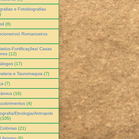
grafias e Fotobiografias
)
sil
(8)
cioneiros\ Romanceiros
telos-Fortificações/ Casas
bres
(12)
álogos
(17)
alaria e Tauromaquia
(7)
ça
(7)
râmica
(16)
scobrimentos
(4)
ografia/Etnologia/Antropolo
(105)
Colónias
(21)
Librismo
(6)