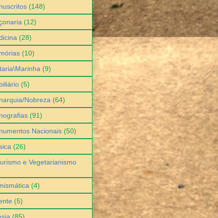
uscritos
(148)
çonaria
(12)
icina
(28)
mórias
(10)
itaria\Marinha
(9)
iliário
(5)
narquia/Nobreza
(64)
ografias
(91)
numentos Nacionais
(50)
sica
(26)
urismo e Vegetarianismo
mismática
(4)
ente
(5)
sia
(85)