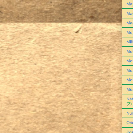
Man
Ma
Med
Me
Mil
Mob
Mo
Mon
Mo
Mú
Nat
(2)
Nu
Ori
Poe