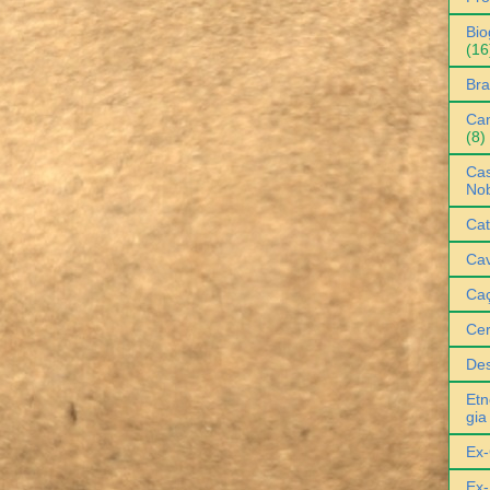
Bio
(16
Bra
Can
(8)
Cas
No
Cat
Cav
Ca
Ce
De
Etn
gia
Ex-
Ex-