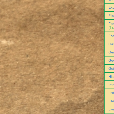
Exp
Fil
For
(14
Fot
Ga
Gen
Geo
Gu
His
Int
Lis
Lit
Liv