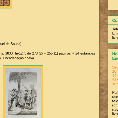
Co
Tel
Ema
liv
uel de Sousa)
aris, 1830. In-12.º, de 278 (2) + 255 (1) páginas + 24 estampas
Hor
En
ado. Encadenação coeva.
Seg
10h
14h
Sá
10h
Pa
use
tel
(ch
nac
liv