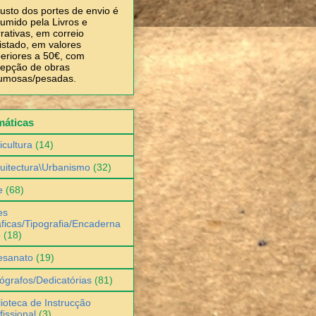
usto dos portes de envio é
umido pela Livros e
rativas, em correio
istado, em valores
eriores a 50€, com
epção de obras
umosas/pesadas.
máticas
icultura
(14)
uitectura\Urbanismo
(32)
e
(68)
es
ficas/Tipografia/Encaderna
o
(18)
esanato
(19)
ógrafos/Dedicatórias
(81)
lioteca de Instrucção
fissional
(3)