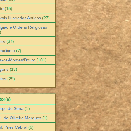
to
(15)
tais Ilustrados Antigos
(27)
igião e Ordens Religiosas
)
tro
(34)
malismo
(7)
s-os-Montes/Douro
(101)
gens
(13)
hos
(29)
or(a)
orge de Sena
(1)
H. de Oliveira Marques
(1)
M. Pires Cabral
(6)