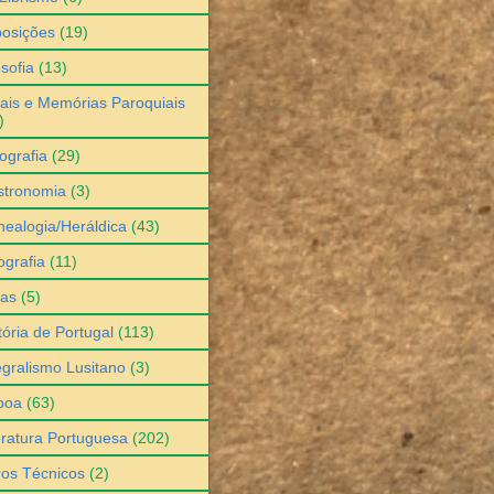
osições
(19)
osofia
(13)
ais e Memórias Paroquiais
)
ografia
(29)
stronomia
(3)
ealogia/Heráldica
(43)
grafia
(11)
ias
(5)
tória de Portugal
(113)
egralismo Lusitano
(3)
boa
(63)
eratura Portuguesa
(202)
ros Técnicos
(2)