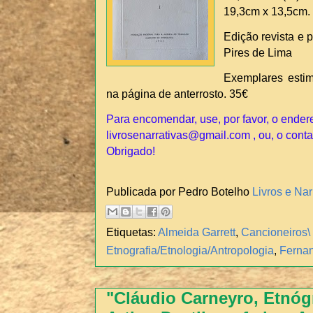
19,3cm x 13,5cm.
Edição revista e 
Pires de Lima
Exemplares esti
na página de anterrosto. 35€
Para encomendar, use, por favor, o ender
livrosenarrativas@gmail.com , ou, o conta
Obrigado!
Publicada por Pedro Botelho
Livros e Nar
Etiquetas:
Almeida Garrett
,
Cancioneiros\
Etnografia/Etnologia/Antropologia
,
Fernan
"Cláudio Carneyro, Etnógr