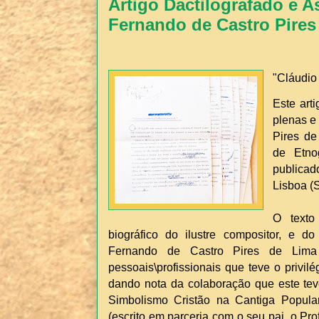
Artigo Dactilografado e A
Fernando de Castro Pires
"Cláudio
Este art
plenas e
Pires de
de Etnog
publica
Lisboa (S
O texto
biográfico do ilustre compositor, e 
Fernando de Castro Pires de Lima
pessoais\profissionais que teve o privil
dando nota da colaboração que este tev
Simbolismo Cristão na Cantiga Popular
(escrito em parceria com o seu pai, o Pro