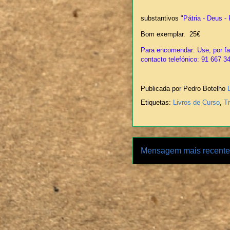
substantivos
"Pátria - Deus - 
Bom exemplar. 25€
Para encomendar: Use, por fav
contacto telefónico: 91 667 3
Publicada por Pedro Botelho
Etiquetas:
Livros de Curso
,
T
Mensagem mais recente