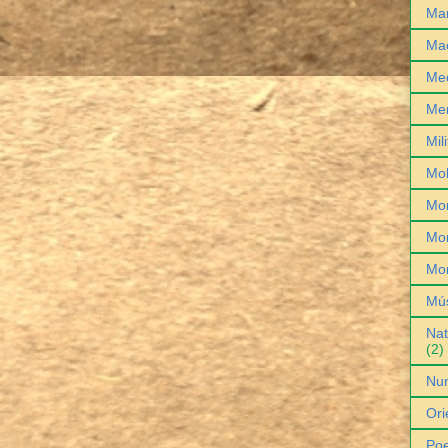
Man
Ma
Med
Me
Mil
Mob
Mo
Mon
Mo
Mú
Nat
(2)
Nu
Ori
Poe