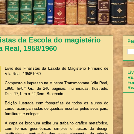
listas da Escola do magistério
Pe
a Real, 1958/1960
Livro dos Finalistas da Escola do Magistério Primário de
Liv
Vila Real, 1958\1960
Rua
Fon
Composto e impresso na Minerva Transmontana. Vila Real,
Re
1960. In-8.º Gr., de 240 páginas, inumeradas. Ilustrado.
Dim: 17,1cm x 22,3cm. Brochado.
Edição ilustrada com fotografias de todos os alunos do
curso, acompanhadas de quadras escritas pelos seus pais,
familiares e colegas.
A capa de brochura exibe um trabalho gráfico metafórico,
com formas geométricas simples e típicas do design
institucional português dos anos cinquenta do século