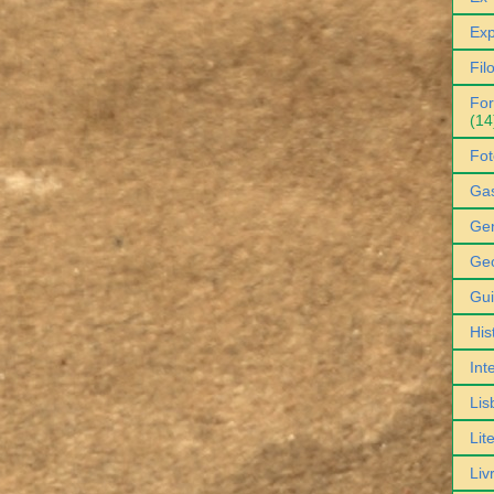
Exp
Fil
For
(14
Fot
Ga
Gen
Geo
Gu
His
Int
Lis
Lit
Liv