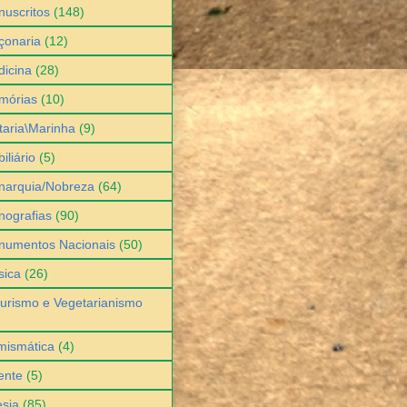
uscritos
(148)
çonaria
(12)
icina
(28)
mórias
(10)
itaria\Marinha
(9)
iliário
(5)
narquia/Nobreza
(64)
ografias
(90)
numentos Nacionais
(50)
sica
(26)
urismo e Vegetarianismo
mismática
(4)
ente
(5)
sia
(85)