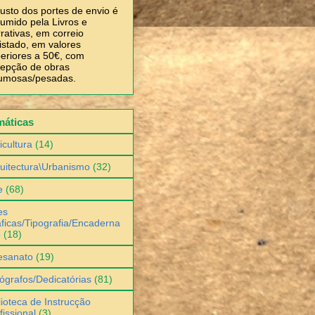
usto dos portes de envio é
umido pela Livros e
rativas, em correio
istado, em valores
eriores a 50€, com
epção de obras
umosas/pesadas.
máticas
icultura
(14)
uitectura\Urbanismo
(32)
e
(68)
es
ficas/Tipografia/Encaderna
o
(18)
esanato
(19)
ógrafos/Dedicatórias
(81)
lioteca de Instrucção
fissional
(3)