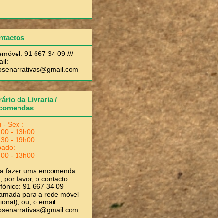
ntactos
emóvel: 91 667 34 09 ///
il:
rosenarrativas@gmail.com
ário da Livraria /
comendas
 - Sex :
00 - 13h00
30 - 19h00
bado:
00 - 13h00
ra fazer uma encomenda
, por favor, o contacto
efónico: 91 667 34 09
amada para a rede móvel
ional), ou, o email:
rosenarrativas@gmail.com