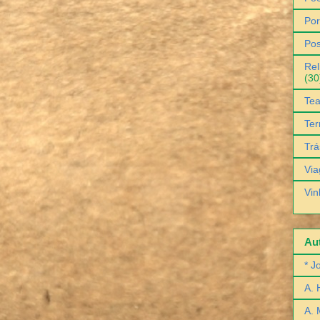
Por
Pos
Rel
(30
Tea
Ter
Trá
Via
Vin
Aut
* J
A. 
A. 