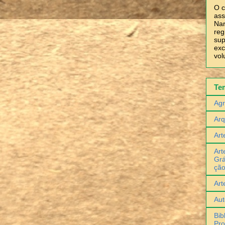
O c
ass
Nar
reg
sup
exc
vol
Te
Agr
Arq
Art
Art
Grá
çã
Art
Aut
Bib
Pro