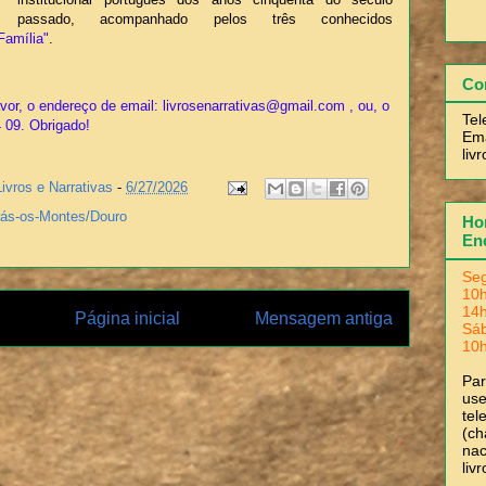
passado, acompanhado pelos três conhecidos
Família"
.
Co
or, o endereço de email: livrosenarrativas@gmail.com , ou, o
Tel
4 09. Obrigado!
Ema
liv
Livros e Narrativas
-
6/27/2026
rás-os-Montes/Douro
Hor
En
Seg
10h
14h
Página inicial
Mensagem antiga
Sá
10h
Pa
use
tel
(ch
nac
liv