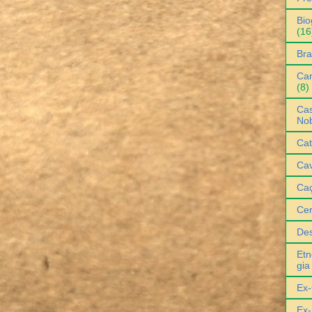
Bio
(16
Bra
Can
(8)
Cas
No
Cat
Cav
Ca
Ce
De
Etn
gia
Ex-
Ex-