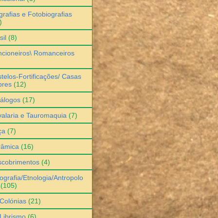
grafias e Fotobiografias
)
sil
(8)
cioneiros\ Romanceiros
telos-Fortificações/ Casas
bres
(12)
álogos
(17)
alaria e Tauromaquia
(7)
ça
(7)
râmica
(16)
scobrimentos
(4)
ografia/Etnologia/Antropolo
(105)
Colónias
(21)
Librismo
(6)