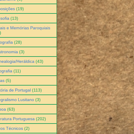
osições
(19)
osofia
(13)
ais e Memórias Paroquiais
)
ografia
(28)
stronomia
(3)
ealogia/Heráldica
(43)
grafia
(11)
ias
(5)
tória de Portugal
(113)
egralismo Lusitano
(3)
boa
(63)
eratura Portuguesa
(202)
ros Técnicos
(2)