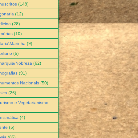
uscritos
(148)
çonaria
(12)
icina
(28)
mórias
(10)
itaria\Marinha
(9)
iliário
(5)
narquia/Nobreza
(62)
ografias
(91)
numentos Nacionais
(50)
sica
(26)
urismo e Vegetarianismo
mismática
(4)
ente
(5)
sia
(85)