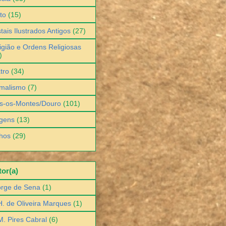
to
(15)
tais Ilustrados Antigos
(27)
igião e Ordens Religiosas
)
tro
(34)
malismo
(7)
s-os-Montes/Douro
(101)
gens
(13)
hos
(29)
or(a)
orge de Sena
(1)
H. de Oliveira Marques
(1)
M. Pires Cabral
(6)