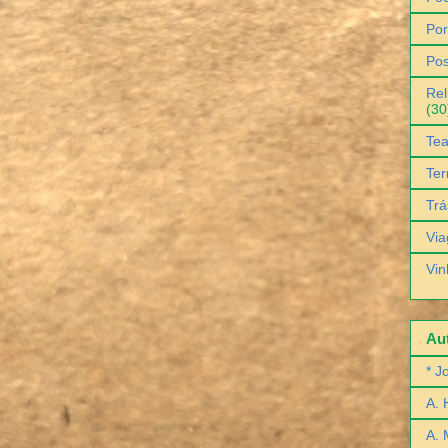
Por
Pos
Rel
(30
Tea
Ter
Trá
Via
Vin
Aut
* J
A. 
A. 