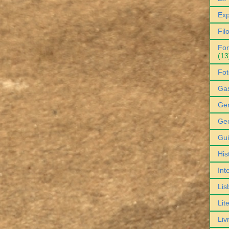
Exp
Fil
For
(13
Fot
Ga
Gen
Geo
Gu
His
Int
Lis
Lit
Liv