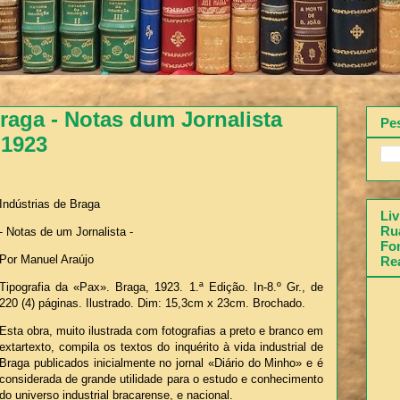
Braga - Notas dum Jornalista
Pe
 1923
Indústrias de Braga
Liv
Rua
- Notas de um Jornalista -
Fon
Por Manuel Araújo
Re
Tipografia da «Pax». Braga, 1923. 1.ª Edição. In-8.º Gr., de
220 (4) páginas. Ilustrado. Dim: 15,3cm x 23cm. Brochado.
Esta obra, muito ilustrada com fotografias a preto e branco em
extartexto, compila os textos do inquérito à vida industrial de
Braga publicados inicialmente no jornal «Diário do Minho» e é
considerada de grande utilidade para o estudo e conhecimento
do universo industrial bracarense, e nacional.