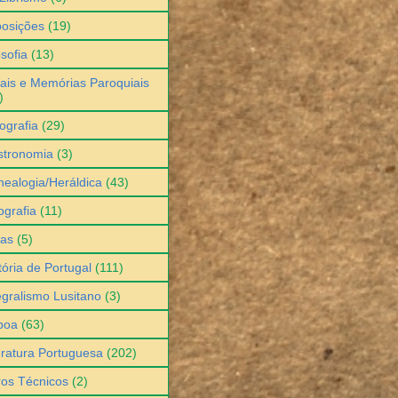
osições
(19)
osofia
(13)
ais e Memórias Paroquiais
)
ografia
(29)
stronomia
(3)
ealogia/Heráldica
(43)
grafia
(11)
ias
(5)
tória de Portugal
(111)
egralismo Lusitano
(3)
boa
(63)
eratura Portuguesa
(202)
ros Técnicos
(2)