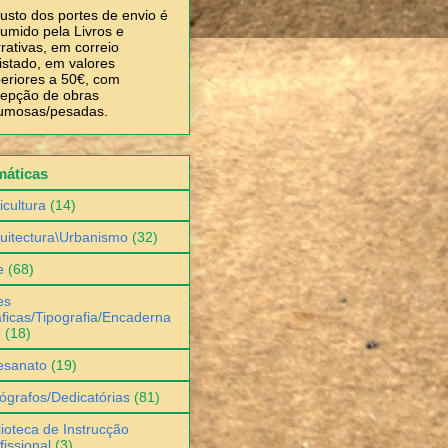
usto dos portes de envio é
umido pela Livros e
rativas, em correio
istado, em valores
eriores a 50€, com
epção de obras
umosas/pesadas.
máticas
icultura
(14)
uitectura\Urbanismo
(32)
e
(68)
es
ficas/Tipografia/Encaderna
o
(18)
esanato
(19)
ógrafos/Dedicatórias
(81)
lioteca de Instrucção
fissional
(3)