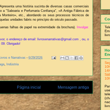
Apresenta uma história sucinta de diversas casas comerciais
 a "Saboaria e Perfumaria Confiança", «A Antiga Fábrica de
a Monteiro», etc., abordando os seus processos técnicos de
Co
aquelas unidades fabris no princípio do século passado.
Tel
enas falhas de papel na extremidade da brochura).
Invulgar.
Ema
liv
vor, o endereço de email: livrosenarrativas@gmail.com , ou, o
4 09. Obrigado!
Hor
En
Livros e Narrativas
-
6/29/2026
Seg
aga
,
Indústria
10h
14h
Sá
10h
Pa
Página inicial
Mensagem antiga
use
tel
(ch
nac
liv