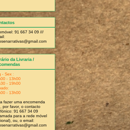
ntactos
emóvel: 91 667 34 09 ///
il:
rosenarrativas@gmail.com
ário da Livraria /
comendas
 - Sex :
00 - 13h00
30 - 19h00
bado:
00 - 13h00
ra fazer uma encomenda
, por favor, o contacto
efónico: 91 667 34 09
amada para a rede móvel
ional), ou, o email:
rosenarrativas@gmail.com