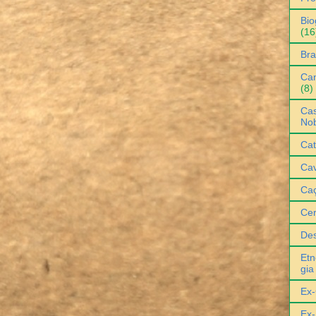
Bio
(16
Bra
Can
(8)
Cas
No
Cat
Cav
Ca
Ce
De
Etn
gia
Ex-
Ex-