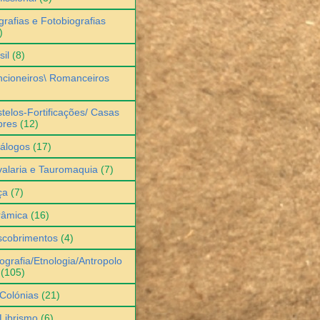
grafias e Fotobiografias
)
sil
(8)
cioneiros\ Romanceiros
telos-Fortificações/ Casas
bres
(12)
álogos
(17)
alaria e Tauromaquia
(7)
ça
(7)
râmica
(16)
scobrimentos
(4)
ografia/Etnologia/Antropolo
(105)
Colónias
(21)
Librismo
(6)