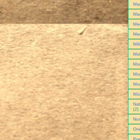
Man
Ma
Med
Me
Mil
Mob
Mo
Mon
Mo
Mú
Nat
(2)
Nu
Ori
Poe