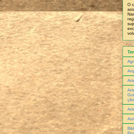
O c
ass
Nar
reg
sup
exc
vol
Te
Agr
Arq
Art
Art
Grá
çã
Art
Aut
Bib
Pro