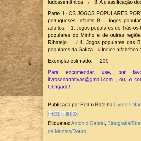
ludossemântica
/
8. A classificação d
Parte II - OS JOGOS POPULARES PORT
portugueses infantis B - Jogos popula
adultos: 1. Jogos populares de Trás-os
populares do Minho e de outras reg
Ribatejo
/
4. Jogos populares das
populares da Galiza
//
Índice alfabético 
Exemplar estimado. 20€
Para encomendar, use, por fav
livrosenarrativas@gmail.com , ou, o co
Obrigado!
Publicada por Pedro Botelho
Livros e Nar
Etiquetas:
António Cabral
,
Etnografia/Etn
os-Montes/Douro