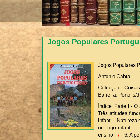
Jogos Populares Portugu
Jogos Populares 
António Cabral
Colecção Coisas
Barreira. Porto, s/d
Índice: Parte I -
Três atitudes fu
infantil - Naturez
no jogo infantil
ensino
/
6. A per