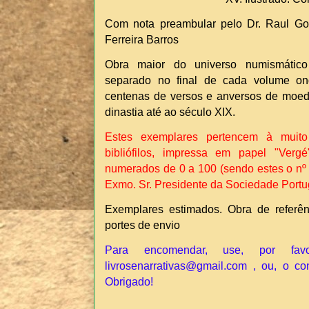
Com nota preambular pelo Dr. Raul Gon
Ferreira Barros
Obra maior do universo numismátic
separado no final de cada volume on
centenas de versos e anversos de moed
dinastia até ao século XIX.
Estes exemplares pertencem à muito 
bibliófilos, impressa em papel "Ver
numerados de 0 a 100 (sendo estes o nº
Exmo. Sr. Presidente da Sociedade Port
Exemplares estimados. Obra de referê
portes de envio
Para encomendar, use, por fav
livrosenarrativas@gmail.com , ou, o co
Obrigado!