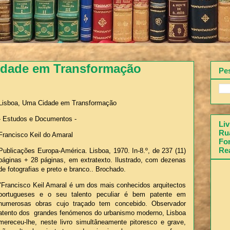
idade em Transformação
Pe
Lisboa, Uma Cidade em Transformação
- Estudos e Documentos -
Liv
Rua
Francisco Keil do Amaral
Fon
Re
Publicações Europa-América. Lisboa, 1970. In-8.º, de 237 (11)
páginas + 28 páginas, em extratexto. Ilustrado, com dezenas
de fotografias e preto e branco.. Brochado.
"Francisco Keil Amaral é um dos mais conhecidos arquitectos
portugueses e o seu talento peculiar é bem patente em
numerosas obras cujo traçado tem concebido. Observador
atento dos grandes fenómenos do urbanismo moderno, Lisboa
mereceu-lhe, neste livro simultâneamente pitoresco e grave,