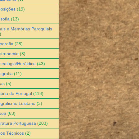
osições
(19)
osofia
(13)
ais e Memórias Paroquiais
)
ografia
(28)
stronomia
(3)
ealogia/Heráldica
(43)
grafia
(11)
ias
(5)
tória de Portugal
(113)
egralismo Lusitano
(3)
boa
(63)
eratura Portuguesa
(203)
ros Técnicos
(2)