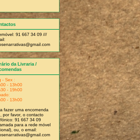
ntactos
emóvel: 91 667 34 09 ///
il:
rosenarrativas@gmail.com
ário da Livraria /
comendas
 - Sex :
00 - 13h00
30 - 19h00
bado:
00 - 13h00
ra fazer uma encomenda
, por favor, o contacto
efónico: 91 667 34 09
amada para a rede móvel
ional), ou, o email:
rosenarrativas@gmail.com