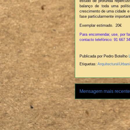
estudo de profunda repercuss
balanço de toda uma polít
crescimento de uma cidade e 
fase particularmente importan
Exemplar estimado. 20€
Para encomendar, use, por fa
contacto
telefónico: 91 667 3
Publicada por Pedro Botelho
Etiquetas:
Arquitectura\Urban
Mensagem mais recente