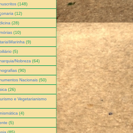
uscritos
(148)
çonaria
(12)
icina
(28)
mórias
(10)
itaria\Marinha
(9)
iliário
(5)
narquia/Nobreza
(64)
ografias
(90)
numentos Nacionais
(50)
sica
(26)
urismo e Vegetarianismo
mismática
(4)
ente
(5)
sia
(85)