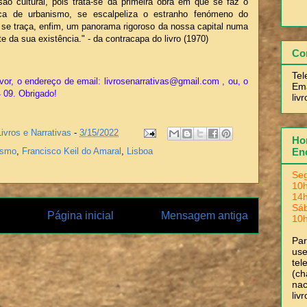
ão cultural, pois trata-se da primeira obra em que se faz o
ica de urbanismo, se escalpeliza o estranho fenómeno do
se traça, enfim, um panorama rigoroso da nossa capital numa
te da sua existência." - da contracapa do livro (1970)
Co
Tel
vor, o endereço de email: livrosenarrativas@gmail.com , ou, o
Ema
4 09. Obrigado!
liv
Livros e Narrativas
-
3/15/2022
Hor
ismo
,
Francisco Keil do Amaral
,
Lisboa
En
Seg
10h
14h
Sá
Página inicial
Mensagem antiga
10h
Pa
use
tel
(ch
nac
liv