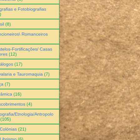
grafias e Fotobiografias
)
sil
(8)
cioneiros\ Romanceiros
telos-Fortificações/ Casas
bres
(12)
álogos
(17)
alaria e Tauromaquia
(7)
ça
(7)
râmica
(16)
scobrimentos
(4)
ografia/Etnologia/Antropolo
(105)
Colónias
(21)
Librismo
(6)