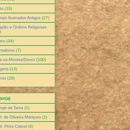
to
(15)
tais Ilustrados Antigos
(27)
igião e Ordens Religiosas
)
tro
(34)
malismo
(7)
s-os-Montes/Douro
(100)
gens
(13)
hos
(28)
or(a)
orge de Sena
(1)
H. de Oliveira Marques
(1)
M. Pires Cabral
(6)