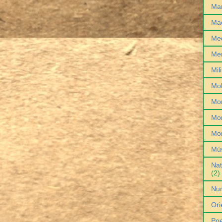
Man
Ma
Med
Me
Mil
Mob
Mo
Mon
Mo
Mú
Nat
(2)
Nu
Ori
Poe