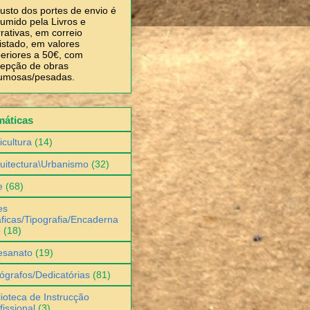
usto dos portes de envio é
umido pela Livros e
rativas, em correio
istado, em valores
eriores a 50€, com
epção de obras
umosas/pesadas.
máticas
icultura
(14)
uitectura\Urbanismo
(32)
e
(68)
es
ficas/Tipografia/Encaderna
o
(18)
esanato
(19)
ógrafos/Dedicatórias
(81)
lioteca de Instrucção
fissional
(3)