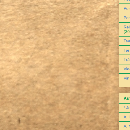
Por
Pos
Rel
(30
Tea
Ter
Trá
Via
Vin
Aut
* J
A. 
A. 