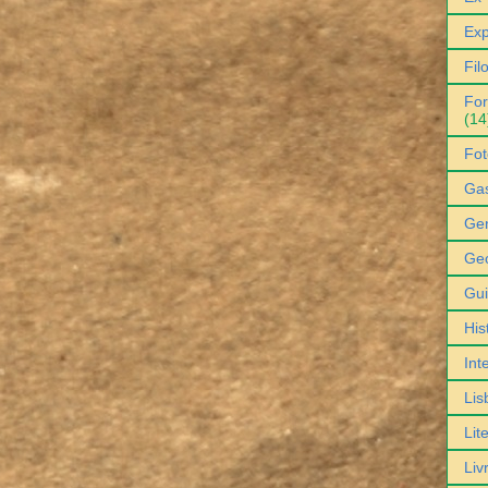
Exp
Fil
For
(14
Fot
Ga
Gen
Geo
Gu
His
Int
Lis
Lit
Liv