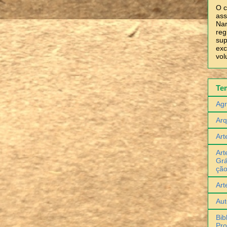
O c
ass
Nar
reg
sup
exc
vol
Te
Agr
Arq
Art
Art
Grá
çã
Art
Aut
Bib
Pro