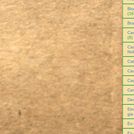
Bio
(16
Bra
Can
(8)
Cas
No
Cat
Cav
Ca
Ce
De
Etn
gia
Ex-
Ex-