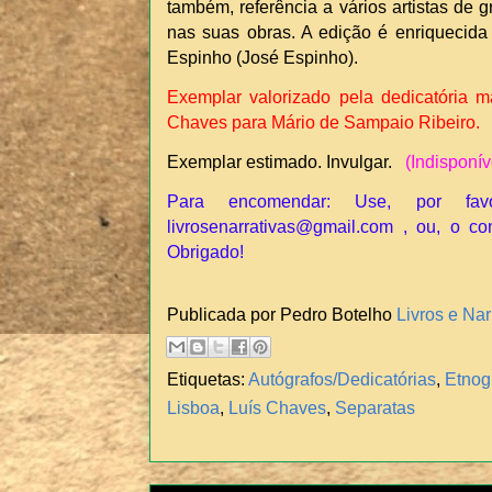
também, referência a vários artistas de 
nas suas obras. A edição é enriquecida 
Espinho (José Espinho).
Exemplar valorizado pela dedicatória m
Chaves para Mário de Sampaio Ribeiro.
Exemplar estimado. Invulgar.
(Indisponív
Para encomendar: Use, por fav
livrosenarrativas@gmail.com , ou, o co
Obrigado!
Publicada por Pedro Botelho
Livros e Nar
Etiquetas:
Autógrafos/Dedicatórias
,
Etnog
Lisboa
,
Luís Chaves
,
Separatas