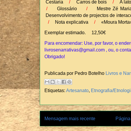
Cestaria
/
Carros de bois
/
A lat
/
Glossário
/
Mestre Zé Ma
Desenvolvimento de projectos de intera
/
Nota explicativa
/
«Moura Morta
Exemplar estimado. 12,50€
Para encomendar: Use, por favor, o ender
livrosenarrativas@gmail.com , ou, o conta
Obrigado!
Publicada por Pedro Botelho
Livros e Nar
Etiquetas:
Artesanato
,
Etnografia/Etnolog
Mensagem mais recente
Página 