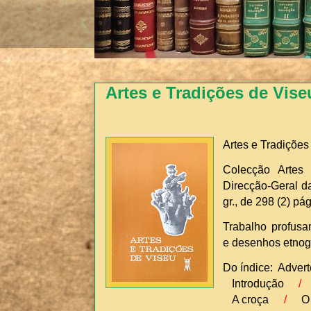
Artes e Tradições de Vise
Artes e Tradições
Colecção Artes 
Direcção-Geral da
gr., de 298 (2) pá
Trabalho profusa
e desenhos etnogr
Do índice: Adver
Introdução
/
A croça
/
O 