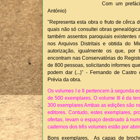
Com um prefác
António)
"Representa esta obra o fruto de cêrca 
quais não só consultei obras genealógic
também assentos paroquiais existentes 
nos Arquivos Distritais e obtida do Mi
autorização, igualmente os que, po
encontram nas Conservatórias do Registo C
de 800 pessoas, solicitando informes que
podem dar (...)" - Fernando de Castro
Prévia da obra.
Os volumes I e II pertencem à segunda e
de 500 exemplares. O volume III é da te
300 exemplares Ambas as edições são n
editores.
Contudo, estes exemplares, pr
ofertas, levam o espaço destinado à num
cadernos dos três volumes estão por abrir
Bons exemplares. As capas de brochu